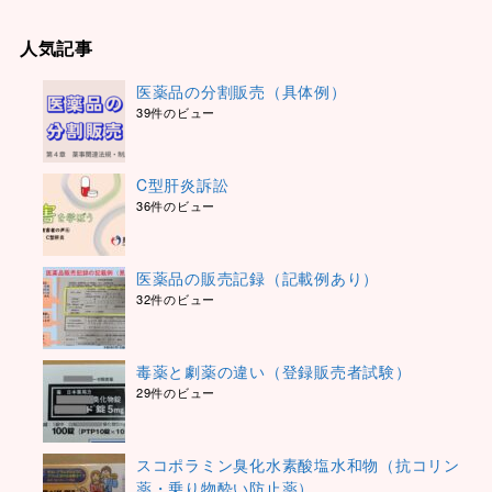
人気記事
医薬品の分割販売（具体例）
39件のビュー
C型肝炎訴訟
36件のビュー
医薬品の販売記録（記載例あり）
32件のビュー
毒薬と劇薬の違い（登録販売者試験）
29件のビュー
スコポラミン臭化水素酸塩水和物（抗コリン
薬・乗り物酔い防止薬）