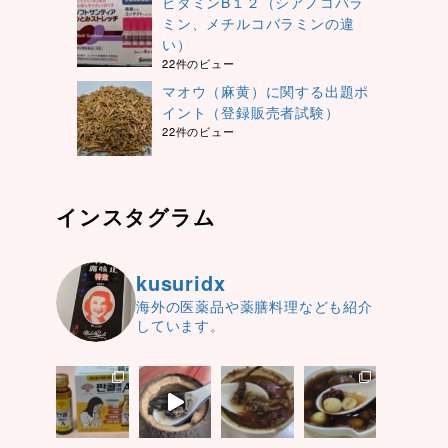
ビタミンB１２（シアノコバラ
ミン、メチルコバラミンの違
い）
22件のビュー
マオウ（麻黄）に関する出題ポ
イント（登録販売者試験）
22件のビュー
インスタグラム
kusuridx
海外の医薬品や薬膳料理なども紹介
しています。