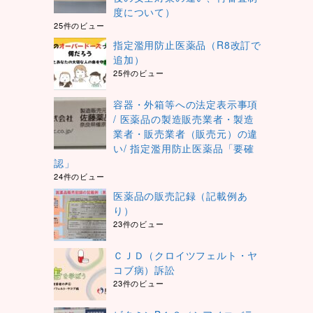
度について）
25件のビュー
指定濫用防止医薬品（R8改訂で
追加）
25件のビュー
容器・外箱等への法定表示事項
/ 医薬品の製造販売業者・製造
業者・販売業者（販売元）の違
い/ 指定濫用防止医薬品「要確
認」
24件のビュー
医薬品の販売記録（記載例あ
り）
23件のビュー
ＣＪＤ（クロイツフェルト・ヤ
コブ病）訴訟
23件のビュー