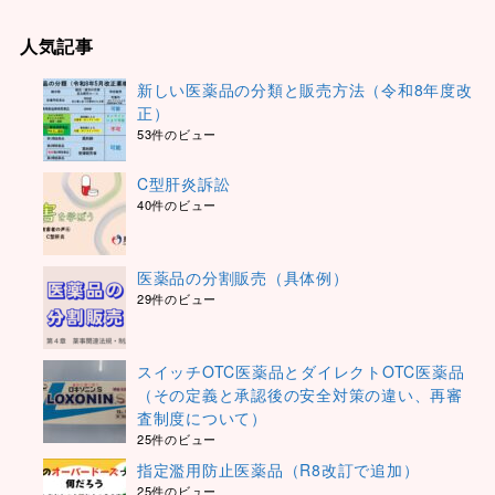
人気記事
新しい医薬品の分類と販売方法（令和8年度改
正）
53件のビュー
C型肝炎訴訟
40件のビュー
医薬品の分割販売（具体例）
29件のビュー
スイッチOTC医薬品とダイレクトOTC医薬品
（その定義と承認後の安全対策の違い、再審
査制度について）
25件のビュー
指定濫用防止医薬品（R8改訂で追加）
25件のビュー