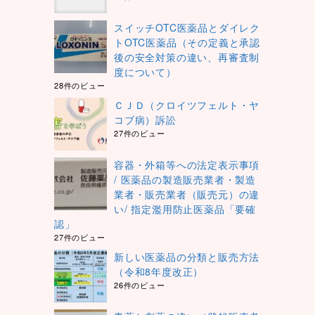
スイッチOTC医薬品とダイレク
トOTC医薬品（その定義と承認
後の安全対策の違い、再審査制
度について）
28件のビュー
ＣＪＤ（クロイツフェルト・ヤ
コブ病）訴訟
27件のビュー
容器・外箱等への法定表示事項
/ 医薬品の製造販売業者・製造
業者・販売業者（販売元）の違
い/ 指定濫用防止医薬品「要確
認」
27件のビュー
新しい医薬品の分類と販売方法
（令和8年度改正）
26件のビュー