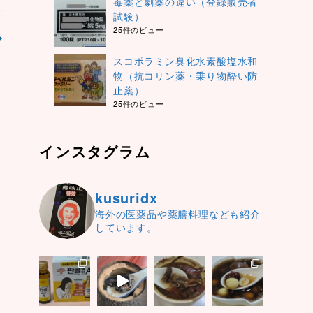
毒薬と劇薬の違い（登録販売者
試験）
25件のビュー
スコポラミン臭化水素酸塩水和
物（抗コリン薬・乗り物酔い防
止薬）
25件のビュー
インスタグラム
kusuridx
海外の医薬品や薬膳料理なども紹介
しています。