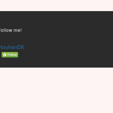
Follow me!
touhanDX
）