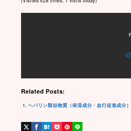
(Visited 528 times, 1 visits today)
@
Related Posts:
ヘパリン類似物質（保湿成分・血行促進成分