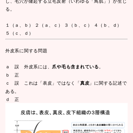
し、毛穴が隆起する立毛反射（いわゆる「鳥肌」）が生じ
る。
１（ａ、ｂ） ２（ａ、ｃ） ３（ｂ、ｃ） ４（ｂ、ｄ）
５（ｃ、ｄ）
外皮系に関する問題
ａ 誤 外皮系には、
爪や毛も含まれている
。
ｂ 正
ｃ 誤 これは「表皮」ではなく「
真皮
」に関する記述で
ある。
ｄ 正