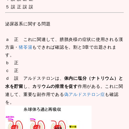
５ 誤 正 誤 誤
泌尿器系に関する問題
ａ 正 これに関連して、膀胱炎様の症状に使用される漢
方薬・
猪苓湯
もできれば確認を。割と3章で出題されま
す。
ｂ 正
ｃ 正
ｄ 誤 アルドステロンは、
体内に塩分（ナトリウム）と
水を貯留
し、
カリウムの排泄を促す
作用がある。これに関
連して、重要な副作用である
偽アルドステロン症
も確認
を。