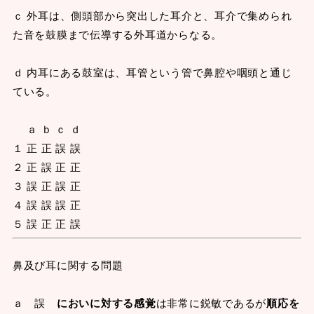
ｃ 外耳は、側頭部から突出した耳介と、耳介で集められ
た音を鼓膜まで伝導する外耳道からなる。
ｄ 内耳にある鼓室は、耳管という管で鼻腔や咽頭と通じ
ている。
ａ ｂ ｃ ｄ
１ 正 正 誤 誤
２ 正 誤 正 正
３ 誤 正 誤 正
４ 誤 誤 誤 正
５ 誤 正 正 誤
鼻及び耳に関する問題
ａ 誤
においに対する感覚
は非常に鋭敏であるが
順応を