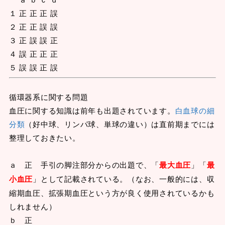
１ 正 正 正 誤
２ 正 正 誤 誤
３ 正 誤 誤 正
４ 誤 正 正 正
５ 誤 誤 正 誤
循環器系に関する問題
血圧に関する知識は前年も出題されています。
白血球の細
分類
（好中球、リンパ球、単球の違い）は直前期までには
整理しておきたい。
ａ 正 手引の脚注部分からの出題で、「
最大血圧
」「
最
小血圧
」として記載されている。（なお、一般的には、収
縮期血圧、拡張期血圧という方が良く使用されているかも
しれません）
ｂ 正