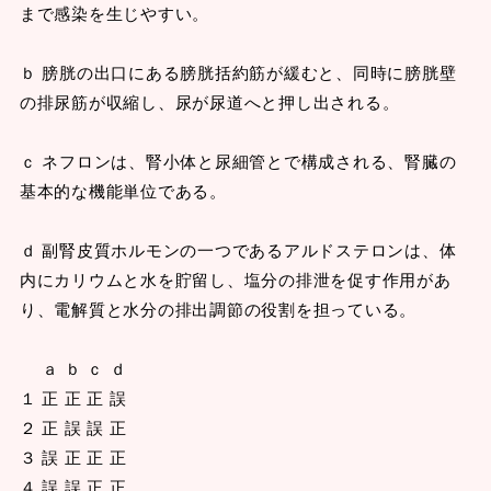
まで感染を生じやすい。
ｂ 膀胱の出口にある膀胱括約筋が緩むと、同時に膀胱壁
の排尿筋が収縮し、尿が尿道へと押し出される。
ｃ ネフロンは、腎小体と尿細管とで構成される、腎臓の
基本的な機能単位である。
ｄ 副腎皮質ホルモンの一つであるアルドステロンは、体
内にカリウムと水を貯留し、塩分の排泄を促す作用があ
り、電解質と水分の排出調節の役割を担っている。
ａ ｂ ｃ ｄ
１ 正 正 正 誤
２ 正 誤 誤 正
３ 誤 正 正 正
４ 誤 誤 正 正