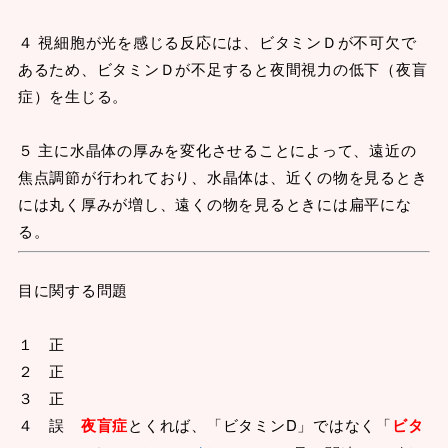
４ 視細胞が光を感じる反応には、ビタミンＤが不可欠で
あるため、ビタミンＤが不足すると夜間視力の低下（夜盲
症）を生じる。
５ 主に水晶体の厚みを変化させることによって、遠近の
焦点調節が行われており、水晶体は、近くの物を見るとき
には丸く厚みが増し、遠くの物を見るときには扁平にな
る。
目に関する問題
１ 正
２ 正
３ 正
４ 誤
夜盲症
とくれば、「ビタミンD」ではなく「
ビタ