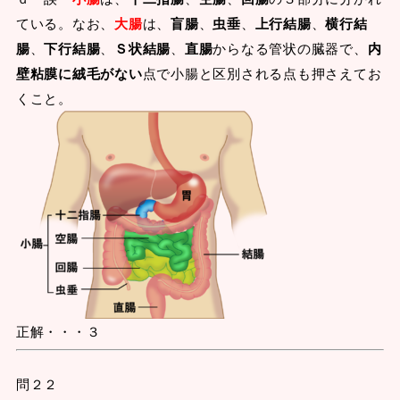
ている。なお、
大腸
は、
盲腸
、
虫垂
、
上行結腸
、
横行結
腸
、
下行結腸
、
Ｓ状結腸
、
直腸
からなる管状の臓器で、
内
壁粘膜に絨毛がない
点で小腸と区別される点も押さえてお
くこと。
正解・・・３
問２２