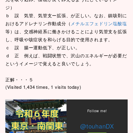
ジ）
ｂ 誤 気管、気管支ー拡張、が正しい。なお、鎮咳剤に
おけるアドレナリン作動成分（
メチルエフェドリン塩酸塩
等）は、交感神経系に働きかけることにより気管支を拡張
し、呼吸や咳症状を和らげる目的で使用されます。
ｃ 誤 腸ー運動低下、が正しい。
ｄ 正 例えば、戦闘状態で、沢山のエネルギーが必要だ
というイメージで覚えると良いでしょう。
正解・・・５
(Visited 1,434 times, 1 visits today)
Follow me!
@touhanDX