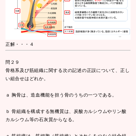
正解・・・４
問２９
骨格系及び筋組織に関する次の記述の正誤について、正し
い組合せはどれか。
ａ 胸骨は、造血機能を担う骨のうちの一つである。
ｂ 骨組織を構成する無機質は、炭酸カルシウムやリン酸
カルシウム等の石灰質からなる。
ｃ 筋組織は、筋細胞（筋線維）とそれらをつなぐ結合組