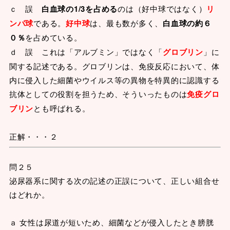
ｃ 誤
白血球の1/3を占める
のは（好中球ではなく）
リ
ンパ球
である。
好中球
は、最も数が多く、
白血球の約６
０％
を占めている。
ｄ 誤 これは「アルブミン」ではなく「
グロブリン
」に
関する記述である。グロブリンは、免疫反応において、体
内に侵入した細菌やウイルス等の異物を特異的に認識する
抗体としての役割を担うため、そういったものは
免疫グロ
ブリン
とも呼ばれる。
正解・・・２
問２５
泌尿器系に関する次の記述の正誤について、正しい組合せ
はどれか。
ａ 女性は尿道が短いため、細菌などが侵入したとき膀胱