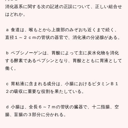
消化器系に関する次の記述の正誤について、正しい組合せ
はどれか。
ａ 食道は、喉もとから上腹部のみぞおち近くまで続く、
直径１～２ｃｍの管状の器官で、消化液の分泌腺がある。
ｂ ペプシノーゲンは、胃酸によって主に炭水化物を消化
する酵素であるペプシンとなり、胃酸とともに胃液として
働く。
ｃ 胃粘液に含まれる成分は、小腸におけるビタミンＢ１
２の吸収に重要な役割を果たしている。
ｄ 小腸は、全長６～７ｍの管状の臓器で、十二指腸、空
腸、盲腸の３部分に分かれる。