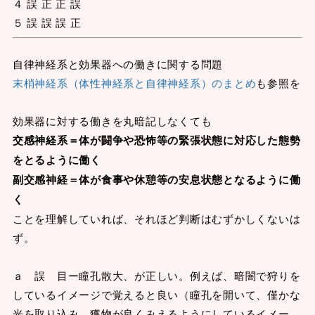
４ 誤 正 正 誤
５ 誤 誤 誤 正
自律神経系と効果器への働きに関する問題
末梢神経系（体性神経系と自律神経系）のまとめ
も参照を
効果器に対する働きを丸暗記しなくても
交感神経系＝体が闘争や恐怖等の緊張状態に対応した態勢
をとるように働く
副交感神経＝体が食事や休憩等の安息状態となるように働
く
ことを理解していれば、それほど判断はむずかしくないは
ず。
ａ 誤 目ー瞳孔散大、が正しい。例えば、暗闇で狩りを
しているイメージで覚えると良い（瞳孔を開いて、僅かな
光を取り込み、獲物が良くみえるようにしているイメー