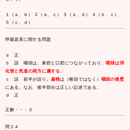
１（ａ、ｂ） ２（ａ、ｃ） ３（ａ、ｄ） ４（ｂ、ｃ）
５（ｃ、ｄ）
呼吸器系に関する問題
ａ 正
ｂ 誤 咽頭は、鼻腔と口腔につながっており、
咽頭は消
化管と気道の両方に属する
。
ｃ 誤 前半が誤り。
扁桃
は（喉頭ではなく）
咽頭の後壁
にある。なお、後半部分は正しい記述である。
ｄ 正
正解・・・３
問２４