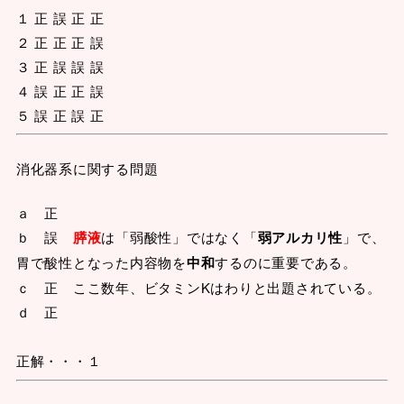
１ 正 誤 正 正
２ 正 正 正 誤
３ 正 誤 誤 誤
４ 誤 正 正 誤
５ 誤 正 誤 正
消化器系に関する問題
ａ 正
ｂ 誤
膵液
は「弱酸性」ではなく「
弱アルカリ性
」で、
胃で酸性となった内容物を
中和
するのに重要である。
ｃ 正 ここ数年、ビタミンKはわりと出題されている。
ｄ 正
正解・・・１