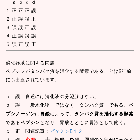
ａ ｂ ｃ ｄ
１ 正 正 正 誤
２ 正 誤 誤 正
３ 誤 誤 正 誤
４ 正 誤 誤 誤
５ 誤 正 誤 正
消化器系に関する問題
ペプシンがタンパク質を消化する酵素であることは2年前
にも出題されています。
ａ 誤 食道には消化液の分泌腺はない。
ｂ 誤 「炭水化物」ではなく「タンパク質」である。
ペ
プシノーゲン
は
胃酸
によって、
タンパク質を消化する酵素
である
ペプシン
となり、胃酸とともに胃液として働く。
ｃ 正 関連記事：
ビタミンB１２
ｄ 誤
小腸
は、
十二指腸
、
空腸
、
回腸
の３部分に分かれ