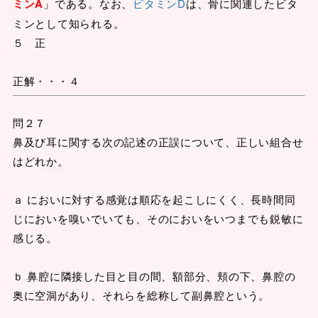
ミンA
」である。なお、
ビタミンD
は、骨に関連したビタ
ミンとして知られる。
５ 正
正解・・・４
問２７
鼻及び耳に関する次の記述の正誤について、正しい組合せ
はどれか。
ａ においに対する感覚は順応を起こしにくく、長時間同
じにおいを嗅いでいても、そのにおいをいつまでも鋭敏に
感じる。
ｂ 鼻腔に隣接した目と目の間、額部分、頬の下、鼻腔の
奥に空洞があり、それらを総称して副鼻腔という。