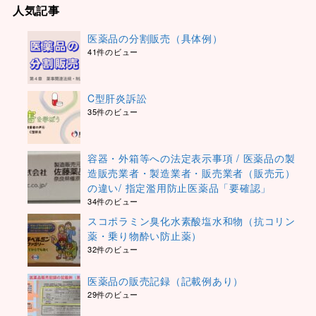
人気記事
医薬品の分割販売（具体例）
41件のビュー
C型肝炎訴訟
35件のビュー
容器・外箱等への法定表示事項 / 医薬品の製
造販売業者・製造業者・販売業者（販売元）
の違い/ 指定濫用防止医薬品「要確認」
34件のビュー
スコポラミン臭化水素酸塩水和物（抗コリン
薬・乗り物酔い防止薬）
32件のビュー
医薬品の販売記録（記載例あり）
29件のビュー