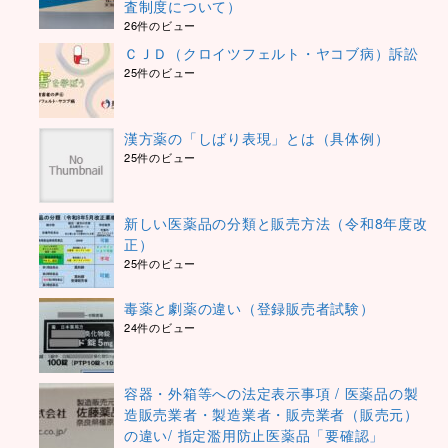
査制度について）
26件のビュー
ＣＪＤ（クロイツフェルト・ヤコブ病）訴訟
25件のビュー
漢方薬の「しばり表現」とは（具体例）
25件のビュー
新しい医薬品の分類と販売方法（令和8年度改
正）
25件のビュー
毒薬と劇薬の違い（登録販売者試験）
24件のビュー
容器・外箱等への法定表示事項 / 医薬品の製
造販売業者・製造業者・販売業者（販売元）
の違い/ 指定濫用防止医薬品「要確認」