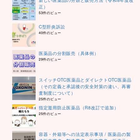
新しい医薬品の分類と販売方法（令和8年度改
正）
53件のビュー
C型肝炎訴訟
40件のビュー
医薬品の分割販売（具体例）
29件のビュー
スイッチOTC医薬品とダイレクトOTC医薬品
（その定義と承認後の安全対策の違い、再審
査制度について）
25件のビュー
指定濫用防止医薬品（R8改訂で追加）
25件のビュー
容器・外箱等への法定表示事項 / 医薬品の製