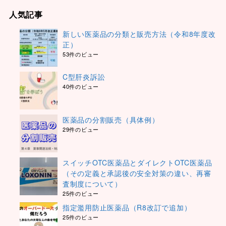
人気記事
新しい医薬品の分類と販売方法（令和8年度改
正）
53件のビュー
C型肝炎訴訟
40件のビュー
医薬品の分割販売（具体例）
29件のビュー
スイッチOTC医薬品とダイレクトOTC医薬品
（その定義と承認後の安全対策の違い、再審
査制度について）
25件のビュー
指定濫用防止医薬品（R8改訂で追加）
25件のビュー