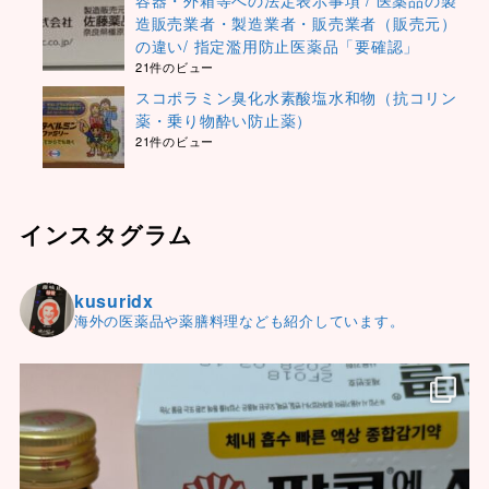
造販売業者・製造業者・販売業者（販売元）
の違い/ 指定濫用防止医薬品「要確認」
21件のビュー
スコポラミン臭化水素酸塩水和物（抗コリン
薬・乗り物酔い防止薬）
21件のビュー
インスタグラム
kusuridx
海外の医薬品や薬膳料理なども紹介しています。