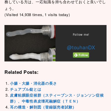
務している方は、一応知識を持ち合わせておくと良いでし
ょう。
(Visited 14,938 times, 1 visits today)
Follow me!
@touhanDX
Related Posts:
小腸・大腸・消化器の長さ
チュアブル錠とは
皮膚粘膜眼症候群（スティーブンス・ジョンソン症候
群）、中毒性表皮壊死融解症（ＴＥＮ）
耳の構造・解剖図（登録販売者試験）