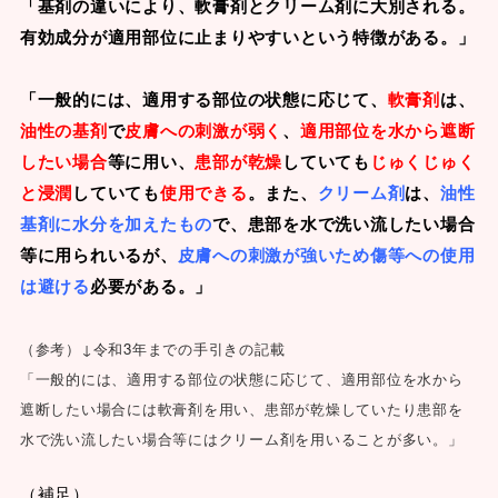
「基剤の違いにより、軟膏剤とクリーム剤に大別される。
有効成分が適用部位に止まりやすいという特徴がある。」
「一般的には、適用する部位の状態に応じて、
軟膏剤
は、
油性の基剤
で
皮膚への刺激が弱く
、
適用部位を水から遮断
したい場合
等に用い、
患部が乾燥
していても
じゅくじゅく
と浸潤
していても
使用できる
。また、
クリーム剤
は、
油性
基剤に水分を加えたもの
で、患部を水で洗い流したい場合
等に用られいるが、
皮膚への刺激が強いため傷等への使用
は避ける
必要がある。」
（参考）↓令和3年までの手引きの記載
「一般的には、適用する部位の状態に応じて、適用部位を水から
遮断したい場合には軟膏剤を用い、患部が乾燥していたり患部を
水で洗い流したい場合等にはクリーム剤を用いることが多い。」
（補足）