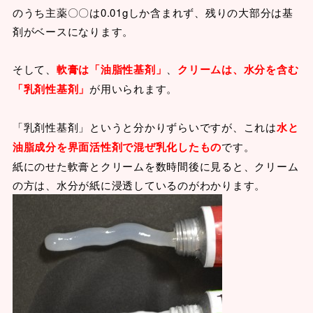
のうち主薬〇〇は0.01gしか含まれず、残りの大部分は基
剤がベースになります。
そして、
軟膏は「油脂性基剤」
、
クリームは、水分を含む
「乳剤性基剤」
が用いられます。
「乳剤性基剤」というと分かりずらいですが、これは
水と
油脂成分を界面活性剤で混ぜ乳化
したもの
です。
紙にのせた軟膏とクリームを数時間後に見ると、クリーム
の方は、水分が紙に浸透しているのがわかります。