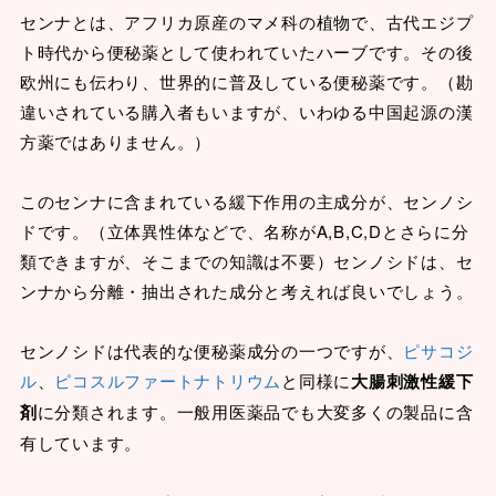
センナとは、アフリカ原産のマメ科の植物で、古代エジプ
ト時代から便秘薬として使われていたハーブです。その後
欧州にも伝わり、世界的に普及している便秘薬です。（勘
違いされている購入者もいますが、いわゆる中国起源の漢
方薬ではありません。）
このセンナに含まれている緩下作用の主成分が、センノシ
ドです。（立体異性体などで、名称がA,B,C,Dとさらに分
類できますが、そこまでの知識は不要）センノシドは、セ
ンナから分離・抽出された成分と考えれば良いでしょう。
センノシドは代表的な便秘薬成分の一つですが、
ピサコジ
ル
、
ピコスルファートナトリウム
と同様に
大腸刺激性緩下
剤
に分類されます。一般用医薬品でも大変多くの製品に含
有しています。