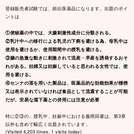
登録販売者試験では、頻出医薬品になります。出題のポイ
ントは
①便秘薬の中では、大腸刺激性成分に分類される。
②乳汁中への移行による乳児の下痢を避ける為、母乳中は
使用を避けるか、使用期間中の授乳を避ける。
③腸の急激な動きに刺激されて流産・早産を誘発するおそ
れがある。妊婦又は妊娠していると思われる女性では、使
用を避ける。
④センナの茎を用いた製品は、医薬品的な効能効果が標榜
又は表示されていなければ食品として流通することが可能
だが、安易な瀉下薬との併用には注意が必要
特に②③の、授乳中、妊娠中における服用回避は、第3章
以外も含めて幅広く出題されています。
(Visited 4,203 times, 1 visits today)