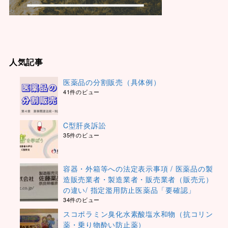
人気記事
医薬品の分割販売（具体例）
41件のビュー
C型肝炎訴訟
35件のビュー
容器・外箱等への法定表示事項 / 医薬品の製
造販売業者・製造業者・販売業者（販売元）
の違い/ 指定濫用防止医薬品「要確認」
34件のビュー
スコポラミン臭化水素酸塩水和物（抗コリン
薬・乗り物酔い防止薬）