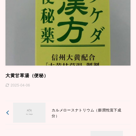
大黄甘草湯（便秘）
2025-04-06
カルメロースナトリウム（膨潤性瀉下成
分）