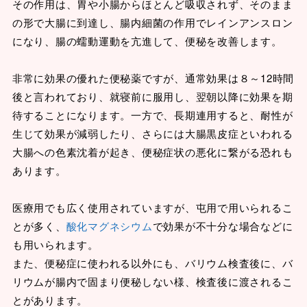
その作用は、胃や小腸からほとんど吸収されず、そのまま
の形で大腸に到達し、腸内細菌の作用でレインアンスロン
になり、腸の蠕動運動を亢進して、便秘を改善します。
非常に効果の優れた便秘薬ですが、通常効果は８～12時間
後と言われており、就寝前に服用し、翌朝以降に効果を期
待することになります。一方で、長期連用すると、耐性が
生じて効果が減弱したり、さらには大腸黒皮症といわれる
大腸への色素沈着が起き、便秘症状の悪化に繋がる恐れも
あります。
医療用でも広く使用されていますが、屯用で用いられるこ
とが多く、
酸化マグネシウム
で効果が不十分な場合などに
も用いられます。
また、便秘症に使われる以外にも、バリウム検査後に、バ
リウムが腸内で固まり便秘しない様、検査後に渡されるこ
とがあります。