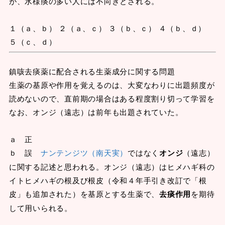
が、水様痰の多い人には不向きとされる。
１（ａ、ｂ） ２（ａ、ｃ） ３（ｂ、ｃ） ４（ｂ、ｄ）
５（ｃ、ｄ）
鎮咳去痰薬に配合される生薬成分に関する問題
生薬の基原や作用を覚えるのは、大変なわりに出題頻度が
読めないので、直前期の場合はある程度割り切って学習を
なお、オンジ（遠志）は前年も出題されていた。
ａ 正
ｂ 誤
ナンテンジツ（南天実）
ではなく
オンジ
（遠志）
に関する記述と思われる。オンジ（遠志）はヒメハギ科の
イトヒメハギの根及び根皮（令和４年手引き改訂で「根
皮」も追加された）を基原とする生薬で、
去痰作用
を期待
して用いられる。