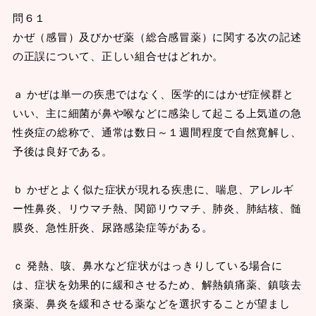
問６１
かぜ（感冒）及びかぜ薬（総合感冒薬）に関する次の記述
の正誤について、正しい組合せはどれか。
ａ かぜは単一の疾患ではなく、医学的にはかぜ症候群と
いい、主に細菌が鼻や喉などに感染して起こる上気道の急
性炎症の総称で、通常は数日～１週間程度で自然寛解し、
予後は良好である。
ｂ かぜとよく似た症状が現れる疾患に、喘息、アレルギ
ー性鼻炎、リウマチ熱、関節リウマチ、肺炎、肺結核、髄
膜炎、急性肝炎、尿路感染症等がある。
ｃ 発熱、咳、鼻水など症状がはっきりしている場合に
は、症状を効果的に緩和させるため、解熱鎮痛薬、鎮咳去
痰薬、鼻炎を緩和させる薬などを選択することが望まし