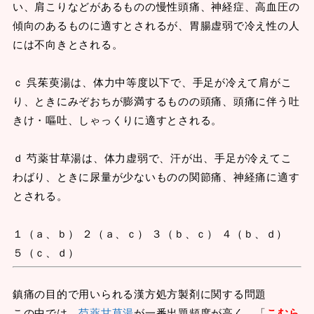
い、肩こりなどがあるものの慢性頭痛、神経症、高血圧の
傾向のあるものに適すとされるが、胃腸虚弱で冷え性の人
には不向きとされる。
ｃ 呉茱萸湯は、体力中等度以下で、手足が冷えて肩がこ
り、ときにみぞおちが膨満するものの頭痛、頭痛に伴う吐
きけ・嘔吐、しゃっくりに適すとされる。
ｄ 芍薬甘草湯は、体力虚弱で、汗が出、手足が冷えてこ
わばり、ときに尿量が少ないものの関節痛、神経痛に適す
とされる。
１（ａ、ｂ） ２（ａ、ｃ） ３（ｂ、ｃ） ４（ｂ、ｄ）
５（ｃ、ｄ）
鎮痛の目的で用いられる漢方処方製剤に関する問題
この中では、
芍薬甘草湯
が一番出題頻度が高く、「
こむら