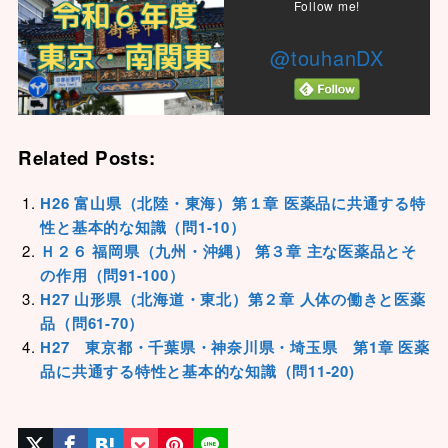
Follow me!
@touhanDX
Related Posts:
H26 富山県（北陸・東海）第１章 医薬品に共通する特
性と基本的な知識（問1-10）
Ｈ２６ 福岡県（九州・沖縄） 第３章 主な医薬品とそ
の作用（問91-100）
H27 山形県（北海道・東北）第２章 人体の働きと医薬
品（問61-70）
H27 東京都・千葉県・神奈川県・埼玉県 第1章 医薬
品に共通する特性と基本的な知識（問11-20)