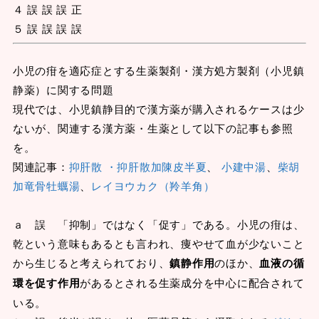
４ 誤 誤 誤 正
５ 誤 誤 誤 誤
小児の疳を適応症とする生薬製剤・漢方処方製剤（小児鎮
静薬）に関する問題
現代では、小児鎮静目的で漢方薬が購入されるケースは少
ないが、関連する漢方薬・生薬として以下の記事も参照
を。
関連記事：
抑肝散 ・抑肝散加陳皮半夏
、
小建中湯
、
柴胡
加竜骨牡蠣湯
、
レイヨウカク（羚羊角）
ａ 誤 「抑制」ではなく「促す」である。小児の疳は、
乾という意味もあるとも言われ、痩やせて血が少ないこと
から生じると考えられており、
鎮静作用
のほか、
血液の循
環を促す作用
があるとされる生薬成分を中心に配合されて
いる。