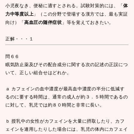
小児夜なき、便秘に適すとされる。試験対策的には、「
体
力中等度以上
」（この分野で登場する漢方では、最も実証
向け）「
高血圧の随伴症状
」等を覚えておきたい。
正解・・・１
問６６
眠気防止薬及びその配合成分に関する次の記述の正誤につ
いて、正しい組合せはどれか。
ａ カフェインの血中濃度が最高血中濃度の半分に低減す
るのに要する時間は、通常の成人が約３．５時間であるの
に対して、乳児では約８０時間と非常に長い。
ｂ 授乳中の女性がカフェインを大量に摂取したり、カフ
ェインを連用したりした場合には、乳児の体内にカフェイ