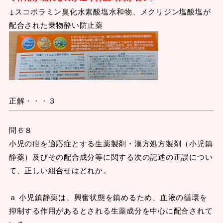
↓スコポラミン臭化水素酸塩水和物、メクリジン塩酸塩が
配合された乗物酔い防止薬
正解・・・３
問６８
小児の疳を適応症とする生薬製剤・漢方処方製剤（小児鎮
静薬）及びその配合成分等に関する次の記述の正誤につい
て、正しい組合せはどれか。
ａ 小児鎮静薬は、興奮状態を鎮めるため、血液の循環を
抑制する作用があるとされる生薬成分を中心に配合されて