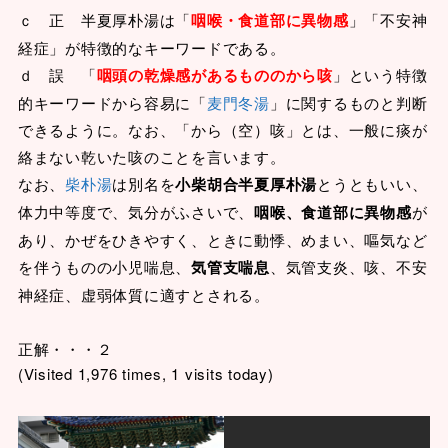
ｃ 正 半夏厚朴湯は「
咽喉・食道部に異物感
」「不安神
経症」が特徴的なキーワードである。
ｄ 誤 「
咽頭の乾燥感があるもののから咳
」という特徴
的キーワードから容易に「
麦門冬湯
」に関するものと判断
できるように。なお、「から（空）咳」とは、一般に痰が
絡まない乾いた咳のことを言います。
なお、
柴朴湯
は別名を
小柴胡合半夏厚朴湯
とうともいい、
体力中等度で、気分がふさいで、
咽喉、食道部に異物感
が
あり、かぜをひきやすく、ときに動悸、めまい、嘔気など
を伴うものの小児喘息、
気管支喘息
、気管支炎、咳、不安
神経症、虚弱体質に適すとされる。
正解・・・２
(Visited 1,976 times, 1 visits today)