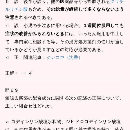
ｂ 誤 後半が誤り。他の医薬品等から摂取される
グリチ
ルリチン酸
も含め、
その総量が継続して多くならないよう
注意されるべき
である。
ｃ 誤 小児の夜泣きに用いる場合、
１週間位服用しても
症状の改善がみられないとき
には、いったん服用を中止し
て、専門家に相談する等、その漢方処方製剤の使用が適し
ているかどうか見直すなどの対応が必要である。
ｄ 正 関連記事：
ジンコウ（沈香）
正解・・・４
問６９
鎮咳去痰薬の配合成分に関する次の記述の正誤について、
正しい組合せはどれか。
ａ コデインリン酸塩水和物、ジヒドロコデインリン酸塩
は、その作用本体がモルヒネと同じ基本構造を持ち、依存