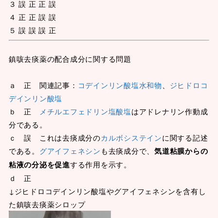
３ 誤 正 正 誤
４ 正 正 誤 誤
５ 誤 誤 誤 正
鎮咳去痰薬の配合成分に関する問題
ａ 正 関連記事：
コデインリン酸塩水和物
、
ジヒドロコ
デインリン酸塩
ｂ 正
メチルエフェドリン塩酸塩
はアドレナリン作動成
分である。
ｃ 誤 これは去痰成分の
カルボシステイン
に関する記述
である。
グアイフェネシン
も去痰成分で、
気道粘膜からの
粘液の分泌を促進
する作用を示す。
ｄ 正
↓ジヒドロコデインリン酸塩やグアイフェネシンを含有し
た鎮咳去痰薬シロップ