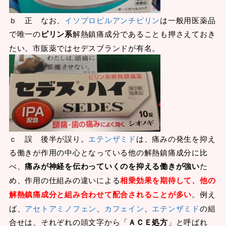
ｂ 正 なお、
イソプロピルアンチピリン
は一般用医薬品
で唯一の
ピリン系
解熱鎮痛成分であることも押さえておき
たい。市販薬ではセデスブランドが有名。
ｃ 誤 後半が誤り。
エテンザミド
は、痛みの発生を抑え
る働きが作用の中心となっている他の解熱鎮痛成分に比
べ、
痛みが神経を伝わっていくのを抑える働きが強い
た
め、作用の仕組みの違いによる
相乗効果を期待して、他の
解熱鎮痛成分と組み合わせて配合されることが多い
。例え
ば、
アセトアミノフェン
、
カフェイン
、
エテンザミド
の組
合せは、それぞれの頭文字から「
ＡＣＥ処方
」と呼ばれ