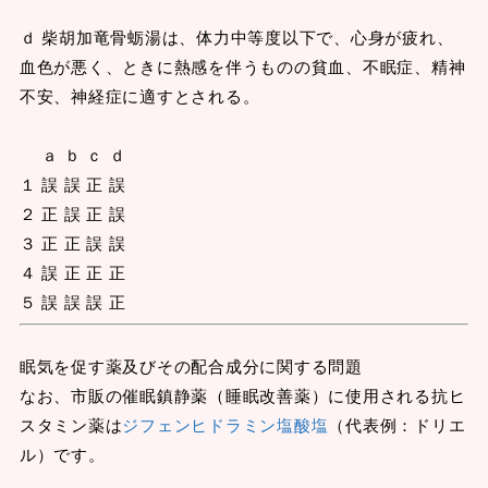
ｄ 柴胡加竜骨蛎湯は、体力中等度以下で、心身が疲れ、
血色が悪く、ときに熱感を伴うものの貧血、不眠症、精神
不安、神経症に適すとされる。
ａ ｂ ｃ ｄ
１ 誤 誤 正 誤
２ 正 誤 正 誤
３ 正 正 誤 誤
４ 誤 正 正 正
５ 誤 誤 誤 正
眠気を促す薬及びその配合成分に関する問題
なお、市販の催眠鎮静薬（睡眠改善薬）に使用される抗ヒ
スタミン薬は
ジフェンヒドラミン塩酸塩
（代表例：ドリエ
ル）です。