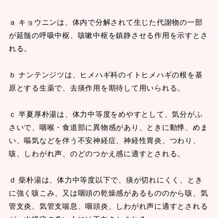
ａ キョウニンは、体内で分解されて生じた代謝物の一部
が延髄の呼吸中枢、咳嗽中枢を鎮静させる作用を示すとさ
れる。
ｂ ナンテンジツは、ヒメハギ科のイトヒメハギの根を基
原とする生薬で、去痰作用を期待して用いられる。
ｃ 半夏厚朴湯は、体力中等度をめやすとして、気分がふ
さいで、咽喉・食道部に異物感があり、ときに動悸、めま
い、嘔気などを伴う不安神経症、神経性胃炎、つわり、
咳、しわがれ声、のどのつかえ感に適すとされる。
ｄ 柴朴湯は、体力中等度以下で、痰が切れにくく、とき
に強く咳こみ、又は咽頭の乾燥感があるもののから咳、気
管支炎、気管支喘息、咽頭炎、しわがれ声に適すとされる