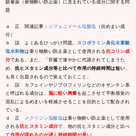
鎮暈薬（乗物酔い防止薬）に含まれている成分に関する問
題
ａ 正 関連記事：
ジフェニドール塩酸塩
（抗めまい成
分）
ｂ 誤 よくあるひっかけ問題。
スコポラミン臭化水素酸
塩水和物
は乗り物酔い防止薬として使用される
抗コリン成
分
である。また、「肝臓で速やかに代謝されてしまうた
め、
抗ヒスタミン成分等と比べて作用の持続時間は短い
」
も良く出題されるので覚えておくこと。
ｃ 誤 カフェインやジプロフィリンなどのキサンチン系
と呼ばれる成分は、
脳に軽い興奮
を起こさせて平衡感覚の
混乱によるめまいを軽減させることを目的として配合され
ている。
ｄ 正
メクリジン塩酸塩
は乗り物酔い防止薬として使用
される
抗ヒスタミン成分
で、他の抗ヒスタミン成分と比べ
て
作用が現れるのが遅く持続時間が長い
。