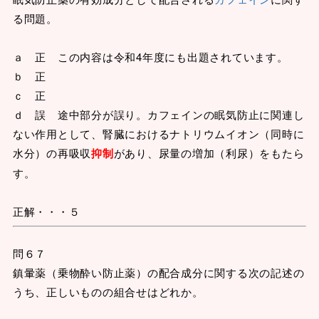
る問題。
ａ 正 この内容は令和4年度にも出題されています。
ｂ 正
ｃ 正
ｄ 誤 途中部分が誤り。カフェインの眠気防止に関連し
ない作用として、腎臓におけるナトリウムイオン（同時に
水分）の再吸収
抑制
があり、尿量の増加（利尿）をもたら
す。
正解・・・５
問６７
鎮暈薬（乗物酔い防止薬）の配合成分に関する次の記述の
うち、正しいものの組合せはどれか。