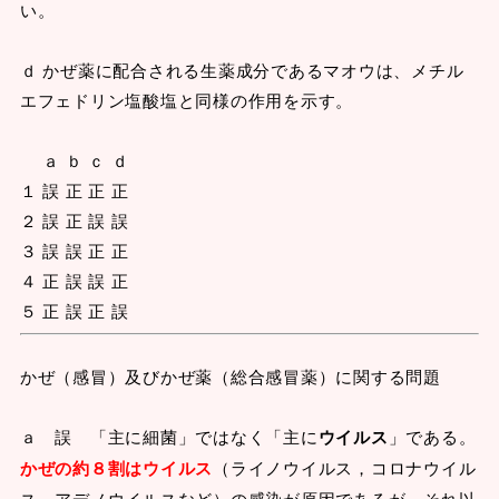
い。
ｄ かぜ薬に配合される生薬成分であるマオウは、メチル
エフェドリン塩酸塩と同様の作用を示す。
ａ ｂ ｃ ｄ
１ 誤 正 正 正
２ 誤 正 誤 誤
３ 誤 誤 正 正
４ 正 誤 誤 正
５ 正 誤 正 誤
かぜ（感冒）及びかぜ薬（総合感冒薬）に関する問題
ａ 誤 「主に細菌」ではなく「主に
ウイルス
」である。
かぜの約８割はウイルス
（ライノウイルス，コロナウイル
ス，アデノウイルスなど）の感染が原因であるが、それ以