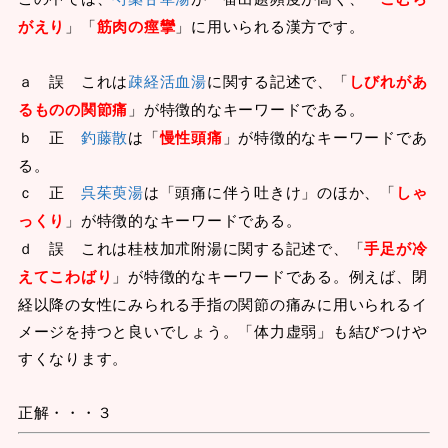
がえり
」「
筋肉の痙攣
」に用いられる漢方です。
ａ 誤 これは
疎経活血湯
に関する記述で、「
しびれがあ
るものの関節痛
」が特徴的なキーワードである。
ｂ 正
釣藤散
は「
慢性頭痛
」が特徴的なキーワードであ
る。
ｃ 正
呉茱萸湯
は「頭痛に伴う吐きけ」のほか、「
しゃ
っくり
」が特徴的なキーワードである。
ｄ 誤 これは桂枝加朮附湯に関する記述で、「
手足が冷
えてこわばり
」が特徴的なキーワードである。例えば、閉
経以降の女性にみられる手指の関節の痛みに用いられるイ
メージを持つと良いでしょう。「体力虚弱」も結びつけや
すくなります。
正解・・・３