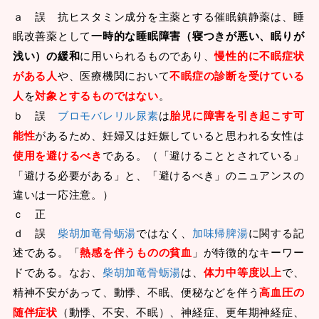
ａ 誤 抗ヒスタミン成分を主薬とする催眠鎮静薬は、睡
眠改善薬として
一時的な睡眠障害（寝つきが悪い、眠りが
浅い）の緩和
に用いられるものであり、
慢性的に不眠症状
がある人
や、医療機関において
不眠症の診断を受けている
人
を
対象とするものではない
。
ｂ 誤
ブロモバレリル尿素
は
胎児に障害を引き起こす可
能性
があるため、妊婦又は妊娠していると思われる女性は
使用を避けるべき
である。（「避けることとされている」
「避ける必要がある」と、「避けるべき」のニュアンスの
違いは一応注意。）
ｃ 正
ｄ 誤
柴胡加竜骨蛎湯
ではなく、
加味帰脾湯
に関する記
述である。「
熱感を伴うものの貧血
」が特徴的なキーワー
ドである。なお、
柴胡加竜骨蛎湯
は、
体力中等度以上
で、
精神不安があって、動悸、不眠、便秘などを伴う
高血圧の
随伴症状
（動悸、不安、不眠）、神経症、更年期神経症、