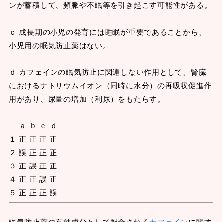
ンが蓄積して、頻脈や不眠等を引き起こす可能性がある。
ｃ 成長期の小児の発育には睡眠が重要であることから、
小児用の眠気防止薬はない。
ｄ カフェインの眠気防止に関連しない作用として、腎臓
におけるナトリウムイオン（同時に水分）の再吸収促進作
用があり、尿量の増加（利尿）をもたらす。
ａ ｂ ｃ ｄ
１ 正 正 正 正
２ 誤 正 正 正
３ 正 誤 正 正
４ 正 正 誤 正
５ 正 正 正 誤
眠気防止薬の有効成分として配合される
カフェイン
に関す