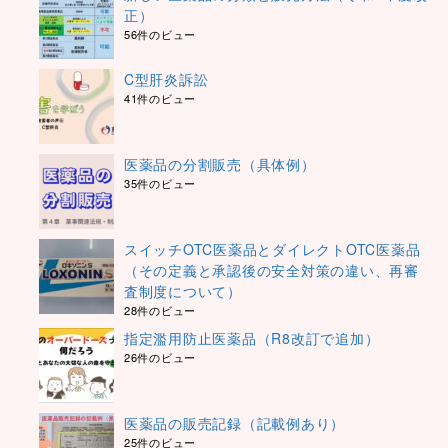
正）
56件のビュー
C型肝炎訴訟
41件のビュー
医薬品の分割販売（具体例）
35件のビュー
スイッチOTC医薬品とダイレクトOTC医薬品
（その定義と承認後の安全対策の違い、再審
査制度について）
28件のビュー
指定濫用防止医薬品（R8改訂で追加）
26件のビュー
医薬品の販売記録（記載例あり）
25件のビュー