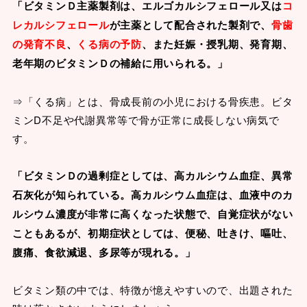
「ビタミンＤ主薬製剤は、エルゴカルシフェロール又は
コ
レカルシフェロール
が主薬として配合された製剤で、
骨歯
の発育不良
、
くる病の予防
、また妊娠・授乳期、発育期、
老年期のビタミンＤの補給に用いられる。」
⇒「くる病」とは、骨成長前の小児における骨疾患。ビタ
ミンD不足や代謝異常等で骨が正常に成長しない病気で
す。
「ビタミンＤの過剰症としては、高カルシウム血症、異常
石灰化が知られている。高カルシウム血症は、血液中のカ
ルシウム濃度が非常に高くなった状態で、自覚症状がない
こともあるが、初期症状としては、便秘、吐きけ、嘔吐、
腹痛、食欲減退、多尿等が現れる。」
ビタミン類の中では、特徴が憶えやすいので、出題された