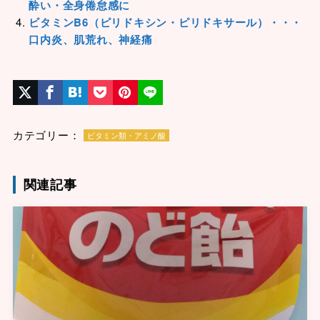
酔い・全身倦怠感に
ビタミンB6（ピリドキシン・ピリドキサール）・・・
口内炎、肌荒れ、神経痛
カテゴリー：
ビタミン類・アミノ酸
関連記事