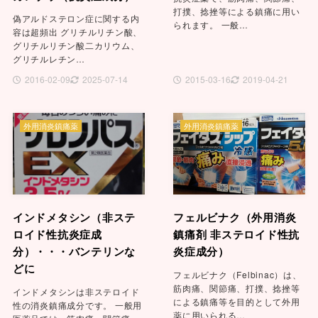
打撲、捻挫等による鎮痛に用い
偽アルドステロン症に関する内
られます。 一般…
容は超頻出 グリチルリチン酸、
グリチルリチン酸二カリウム、
グリチルレチン…
2016-02-09
2025-07-14
2015-03-16
2019-04-21
外用消炎鎮痛薬
外用消炎鎮痛薬
インドメタシン（非ステ
フェルビナク（外用消炎
ロイド性抗炎症成
鎮痛剤 非ステロイド性抗
分）・・・バンテリンな
炎症成分）
どに
フェルビナク（Felbinac）は、
筋肉痛、関節痛、打撲、捻挫等
インドメタシンは非ステロイド
による鎮痛等を目的として外用
性の消炎鎮痛成分です。 一般用
薬に用いられる…