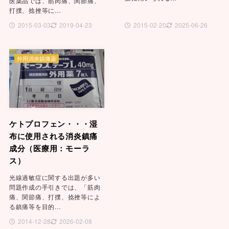
医薬品では、筋肉痛、関節痛、
打撲、捻挫等に…
2015-03-03
2019-04-23
2015-02-20
2025-06-26
外用消炎鎮痛薬
ケトプロフェン・・・湿
布に使用される消炎鎮痛
成分（医療用：モーラ
ス）
光線過敏症に関する出題が多い
問題作成の手引きでは、「筋肉
痛、関節痛、打撲、捻挫等によ
る鎮痛等を目的…
2014-12-28
2026-02-08