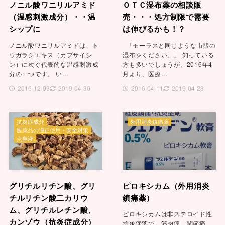
ノニル酸ワニリルアミド
ＯＴＣ湿布薬の相談販
（温感刺激成分）・・温
売・・・処方制限で需要
シップに
は伸びるかも！？
ノニル酸ワニリルアミドは、ト
「モーラスと同じような市販の
ウガラシエキス（カプサイシ
湿布をください。」 知っている
ン）に次ぐ代表的な温感刺激成
方も多いでしょうが、2016年4
分の一つです。 い…
月より、医療…
2016-12-03
2019-04-30
2016-04-11
2019-04-23
抗炎症成分
外用消炎鎮痛薬
医薬品の適正使用・安全対策
点鼻液
グリチルリチン酸、グリ
ピロキシカム（外用消炎
チルリチン酸二カリウ
鎮痛薬）
ム、グリチルレチン酸、
ピロキシカムは非ステロイド性
カンゾウ（抗炎症成分）
抗炎症薬で、筋肉痛、関節痛、