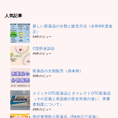
人気記事
新しい医薬品の分類と販売方法（令和8年度改
正）
54件のビュー
C型肝炎訴訟
40件のビュー
医薬品の分割販売（具体例）
30件のビュー
スイッチOTC医薬品とダイレクトOTC医薬品
（その定義と承認後の安全対策の違い、再審
査制度について）
25件のビュー
指定濫用防止医薬品（R8改訂で追加）