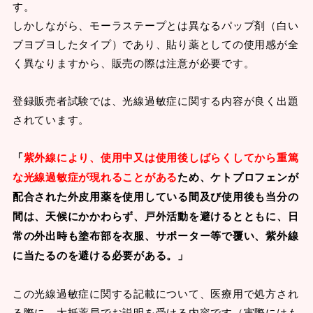
す。
しかしながら、モーラステープとは異なるパップ剤（白い
ブヨブヨしたタイプ）であり、貼り薬としての使用感が全
く異なりますから、販売の際は注意が必要です。
登録販売者試験では、光線過敏症に関する内容が良く出題
されています。
「
紫外線により、使用中又は使用後しばらくしてから重篤
な光線過敏症が現れることがある
ため、ケトプロフェンが
配合された外皮用薬を使用している間及び使用後も当分の
間は、天候にかかわらず、戸外活動を避けるとともに、日
常の外出時も塗布部を衣服、サポーター等で覆い、紫外線
に当たるのを避ける必要がある。」
この光線過敏症に関する記載について、医療用で処方され
る際に、大抵薬局でお説明を受ける内容です（実際にはも