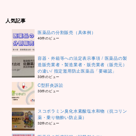
人気記事
医薬品の分割販売（具体例）
40件のビュー
容器・外箱等への法定表示事項 / 医薬品の製
造販売業者・製造業者・販売業者（販売元）
の違い/ 指定濫用防止医薬品「要確認」
33件のビュー
C型肝炎訴訟
33件のビュー
スコポラミン臭化水素酸塩水和物（抗コリン
薬・乗り物酔い防止薬）
32件のビュー