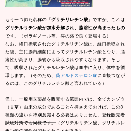
もう一つ似た名称の「
グリチリレチン酸
」ですが、これは
グリチルリチン酸が加水分解され、脂溶性が高まったもの
です。（ボラギノール等、痔の薬で良く登場する）
なお、経口摂取されたグリチルリチン酸は、経口摂取され
た後、主に腸内細菌によってグリチルレチン酸となり、脂
溶性が高まり、腸管から吸収されやすくなります。そし
て、吸収されたグリチルレチン酸は血中に入り、体中を循
環します。（そのため、
偽アルドステロン症
に直接つなが
るのは、このグリチルレチン酸と言われている）
但し、一般用医薬品を販売する範囲内では、全てカンゾウ
（甘草）由来の成分であることを押さえておけば、この3
種類の違いを特別意識する必要はありません。
登録販売者
試験対策でも同様です。
（グリチルリチン酸、グリチルレ
チン酸の関係が問われたことがある）