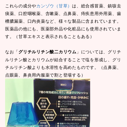
これらの成分や
カンゾウ（甘草）
は、総合感冒薬、鎮咳去
痰薬、口腔咽喉薬、含嗽薬、点鼻薬、痔疾患用外用薬、歯
槽膿漏薬、口内炎薬など、様々な製品に含まれています。
医薬品の他にも、医薬部外品や化粧品にも使用されていま
す。（甘草エキスと表示されることもある）
なお「
グリチルリチン酸二カリウム
」については、グリチ
ルリチン酸とカリウムが結合することで塩を形成し、グリ
チルリチン酸よりも水溶性を高めたものです。（点鼻薬、
点眼薬、鼻炎用内服薬で割と登場する）