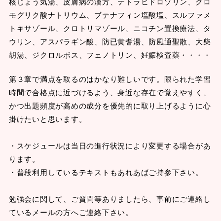
核じょう気湯、皮膚病の漢方、テトラヒドロゾリン、クロ
モグリク酸ナトリウム、ブテナフィン塩酸塩、スルファメ
トキサゾール、クロトリマゾール、ニコチン置換療法、タ
ウリン、アスパラギン酸、防已黄耆湯、防風通聖散、大柴
胡湯、ジクロルボス、フェノトリン、妊娠検査薬・・・・
第３章で満点を取るのはかなり難しいです。限られた学習
時間で合格点に近づけるよう、身近な存在で覚えやすく、
かつ出題頻度が高めの成分を優先的に取り上げるように心
掛けたいと思います。
・スケジュールは当日の進行状況により変更する場合があ
ります。
・普段利用しているテキストもあれあばご持参下さい。
勉強会に関して、ご質問等ありましたら、事前にご連絡し
ているメールの方へご連絡下さい。