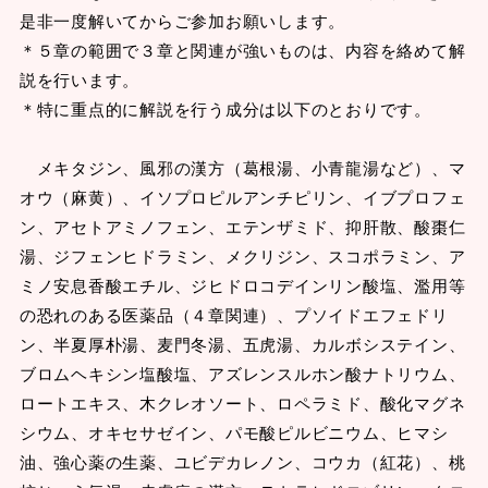
是非一度解いてからご参加お願いします。
＊５章の範囲で３章と関連が強いものは、内容を絡めて解
説を行います。
＊特に重点的に解説を行う成分は以下のとおりです。
メキタジン、風邪の漢方（葛根湯、小青龍湯など）、マ
オウ（麻黄）、イソプロピルアンチピリン、イブプロフェ
ン、アセトアミノフェン、エテンザミド、抑肝散、酸棗仁
湯、ジフェンヒドラミン、メクリジン、スコポラミン、ア
ミノ安息香酸エチル、ジヒドロコデインリン酸塩、濫用等
の恐れのある医薬品（４章関連）、プソイドエフェドリ
ン、半夏厚朴湯、麦門冬湯、五虎湯、カルボシステイン、
ブロムヘキシン塩酸塩、アズレンスルホン酸ナトリウム、
ロートエキス、木クレオソート、ロペラミド、酸化マグネ
シウム、オキセサゼイン、パモ酸ピルビニウム、ヒマシ
油、強心薬の生薬、ユビデカレノン、コウカ（紅花）、桃