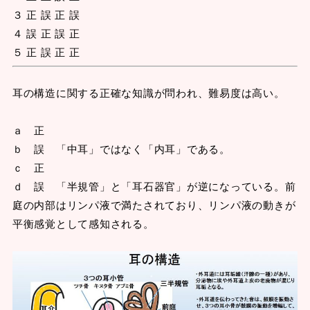
３ 正 誤 正 誤
４ 誤 正 誤 正
５ 正 誤 正 正
耳の構造に関する正確な知識が問われ、難易度は高い。
ａ 正
ｂ 誤 「中耳」ではなく「内耳」である。
ｃ 正
ｄ 誤 「半規管」と「耳石器官」が逆になっている。前
庭の内部はリンパ液で満たされており、リンパ液の動きが
平衡感覚として感知される。