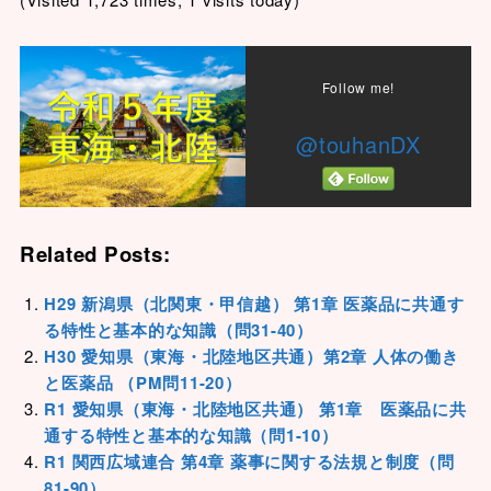
Follow me!
@touhanDX
Related Posts:
H29 新潟県（北関東・甲信越） 第1章 医薬品に共通す
る特性と基本的な知識（問31-40）
H30 愛知県（東海・北陸地区共通）第2章 人体の働き
と医薬品 （PM問11-20）
R1 愛知県（東海・北陸地区共通） 第1章 医薬品に共
通する特性と基本的な知識（問1-10）
R1 関西広域連合 第4章 薬事に関する法規と制度（問
81-90）