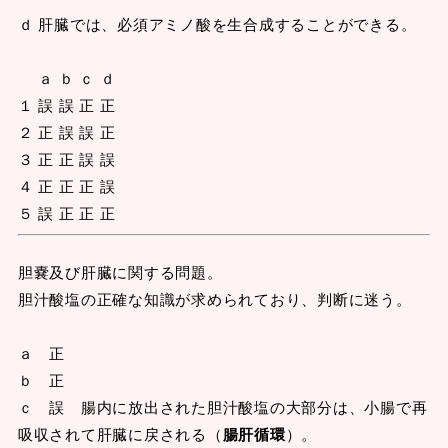
ｄ 肝臓では、必須アミノ酸を生合成することができる。
ａ ｂ ｃ ｄ
１ 誤 誤 正 正
２ 正 誤 誤 正
３ 正 正 誤 誤
４ 正 正 正 誤
５ 誤 正 正 正
胆嚢及び肝臓に関する問題。
胆汁酸塩の正確な知識が求められており、判断に迷う。
ａ 正
ｂ 正
ｃ 誤 腸内に放出された胆汁酸塩の大部分は、小腸で再
吸収されて肝臓に戻される（
腸肝循環
）。