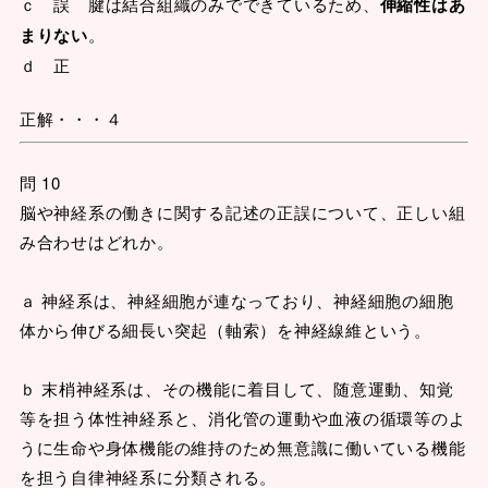
ｃ 誤 腱は結合組織のみでできているため、
伸縮性はあ
まりない
。
ｄ 正
正解・・・４
問 10
脳や神経系の働きに関する記述の正誤について、正しい組
み合わせはどれか。
ａ 神経系は、神経細胞が連なっており、神経細胞の細胞
体から伸びる細長い突起（軸索）を神経線維という。
ｂ 末梢神経系は、その機能に着目して、随意運動、知覚
等を担う体性神経系と、消化管の運動や血液の循環等のよ
うに生命や身体機能の維持のため無意識に働いている機能
を担う自律神経系に分類される。