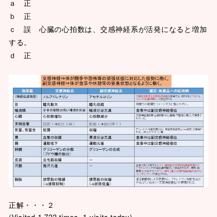
ａ 正
ｂ 正
ｃ 誤 心臓の心拍数は、交感神経系が活発になると増加
する。
ｄ 正
正解・・・２
(Visited 1,723 times, 1 visits today)