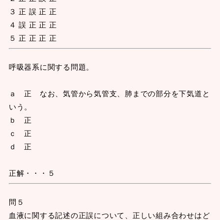
３ 正 誤 正 正
４ 誤 正 正 正
５ 正 正 正 正
呼吸器系に関する問題。
ａ 正 なお、気管から気管支、肺までの部分を下気道と
いう。
ｂ 正
ｃ 正
ｄ 正
正解・・・５
問５
血液に関する記述の正誤について、正しい組み合わせはど