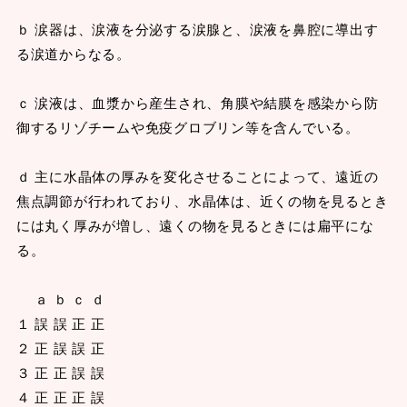
ｂ 涙器は、涙液を分泌する涙腺と、涙液を鼻腔に導出す
る涙道からなる。
ｃ 涙液は、血漿から産生され、角膜や結膜を感染から防
御するリゾチームや免疫グロブリン等を含んでいる。
ｄ 主に水晶体の厚みを変化させることによって、遠近の
焦点調節が行われており、水晶体は、近くの物を見るとき
には丸く厚みが増し、遠くの物を見るときには扁平にな
る。
ａ ｂ ｃ ｄ
１ 誤 誤 正 正
２ 正 誤 誤 正
３ 正 正 誤 誤
４ 正 正 正 誤