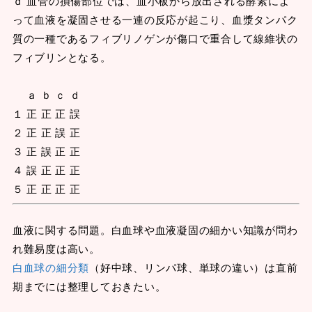
ｄ 血管の損傷部位では、血小板から放出される酵素によ
って血液を凝固させる一連の反応が起こり、血漿タンパク
質の一種であるフィブリノゲンが傷口で重合して線維状の
フィブリンとなる。
ａ ｂ ｃ ｄ
１ 正 正 正 誤
２ 正 正 誤 正
３ 正 誤 正 正
４ 誤 正 正 正
５ 正 正 正 正
血液に関する問題。白血球や血液凝固の細かい知識が問わ
れ難易度は高い。
白血球の細分類
（好中球、リンパ球、単球の違い）は直前
期までには整理しておきたい。