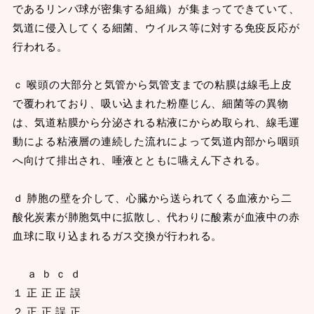
であるリンパ球が密集する組織）が集まってできていて、
気道に侵入してくる細菌、ウイルス等に対する免疫反応が
行われる。
ｃ 喉頭の大部分と気管から気管支までの粘膜は線毛上皮
で覆われており、吸い込まれた粉塵じん、細菌等の異物
は、気道粘膜から分泌される粘液にからめ取られ、線毛運
動による粘液層の連続した流れによって気道内部から咽頭
へ向けて排出され、唾液とともに嚥えん下される。
ｄ 肺胞の壁を介して、心臓から送られてくる血液から二
酸化炭素が肺胞気中に拡散し、代わりに酸素が血液中の赤
血球に取り込まれるガス交換が行われる。
ａ ｂ ｃ ｄ
１ 正 正 正 誤
２ 正 正 誤 正