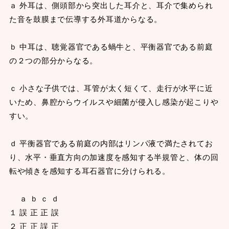
ａ 外耳は、側頭部から突出した耳介と、耳介で集められ
た音を鼓膜まで伝導する外耳道からなる。
ｂ 中耳は、聴覚器官である蝸牛と、平衡器官である前庭
の２つの部分からなる。
ｃ 小さな子供では、耳管が太く短くて、走行が水平に近
いため、鼻腔からウイルスや細菌が侵入し感染が起こりや
すい。
ｄ 平衡器官である前庭の内部はリンパ液で満たされてお
り、水平・垂直方向の加速度を感知する半規管と、体の回
転や傾きを感知する耳石器官に分けられる。
ａ ｂ ｃ ｄ
１ 誤 正 正 誤
２ 正 正 誤 正