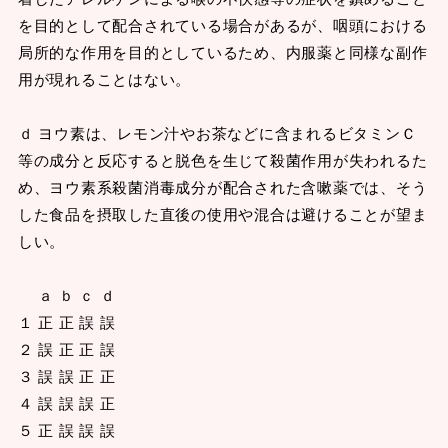
を目的として配合されている場合があるが、咽頭における
局所的な作用を目的としているため、内服薬と同様な副作
用が現れることはない。
ｄ ヨウ素は、レモン汁やお茶などに含まれるビタミンＣ
等の成分と反応すると脱色を生じて殺菌作用が失われるた
め、ヨウ素系殺菌消毒成分が配合された含嗽薬では、そう
した食品を摂取した直後の使用や混合は避けることが望ま
しい。
ａ ｂ ｃ ｄ
１ 正 正 誤 誤
２ 誤 正 正 誤
３ 誤 誤 正 正
４ 誤 誤 誤 正
５ 正 誤 誤 誤