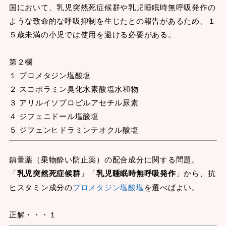
国において、乳児突然死症候群や乳児睡眠時無呼吸発作の
ような致命的な呼吸抑制を生じたとの報告があるため、１
５歳未満の小児では使用を避ける必要がある。
第２欄
１ プロメタジン塩酸塩
２ スコポラミン臭化水素酸塩水和物
３ アリルイソプロピルアセチル尿素
４ ジフェニドール塩酸塩
５ ジフェンヒドラミンテオクル酸塩
鎮暈薬（乗物酔い防止薬）の配合成分に関する問題。
「
乳児突然死症候群
」「
乳児睡眠時無呼吸発作
」から、抗
ヒスタミン成分の
プロメタジン塩酸塩
を選べばよい。
正解・・・１