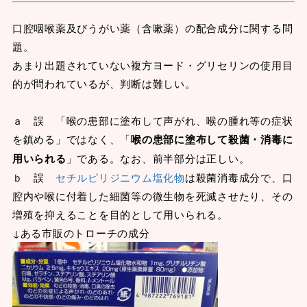
口腔咽喉薬及びうがい薬（含嗽薬）の配合成分に関する問
題。
あまり出題されていない複方ヨード・グリセリンの使用目
的が問われているが、判断は難しい。
ａ 誤 「喉の患部に塗布して声がれ、喉の腫れ等の症状
を鎮める」ではなく、「
喉の患部に塗布して殺菌・消毒に
用いられる
」である。なお、前半部分は正しい。
ｂ 誤
セチルピリジニウム塩化物
は殺菌消毒成分で、口
腔内や喉に付着した細菌等の微生物を死滅させたり、その
増殖を抑えることを目的として用いられる。
↓ある市販のトローチの成分