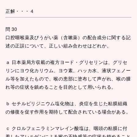
正解・・・４
問 30
口腔咽喉薬及びうがい薬（含嗽薬）の配合成分に関する記
述の正誤について、正しい組み合わせはどれか。
ａ 日本薬局方収載の複方ヨード・グリセリンは、グリセ
リンにヨウ化カリウム、ヨウ素、ハッカ水、液状フェノー
ル等を加えたもので、喉の患部に塗布して声がれ、喉の腫
れ等の症状を鎮めることを目的として用いられる。
ｂ セチルピリジニウム塩化物は、炎症を生じた粘膜組織
の修復を促す作用を期待して配合されている場合がある。
ｃ クロルフェニラミンマレイン酸塩は、咽頭の粘膜に付
着したアレルゲンによる喉の不快感等の症状を鎮めること