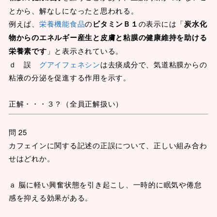
とから、解なしになったと思われる。
例えば、
栄養機能食品
の
ビタミンＢ１
の表示には「
炭水化
物からのエネルギー産生と皮膚と粘膜の健康維持を助ける
栄養素です
」と表示されている。
ｄ 誤
グアイフェネシン
は去痰成分で、気道粘膜からの
粘液の分泌を促進する作用を示す。
正解・・・３？（全員正解扱い）
問 25
カフェインに関する記述の正誤について、正しい組み合わ
せはどれか。
ａ 脳に軽い興奮状態を引き起こし、一時的に眠気や倦怠
感を抑える効果がある。