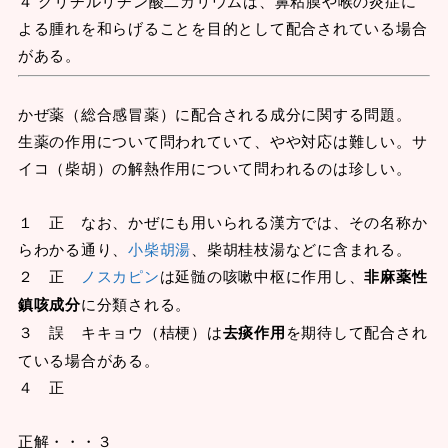
４ グリチルリチン酸二カリウムは、鼻粘膜や喉の炎症に
よる腫れを和らげることを目的として配合されている場合
がある。
かぜ薬（総合感冒薬）に配合される成分に関する問題。
生薬の作用について問われていて、やや対応は難しい。サ
イコ（柴胡）の解熱作用について問われるのは珍しい。
１ 正 なお、かぜにも用いられる漢方では、その名称か
らわかる通り、
小柴胡湯
、柴胡桂枝湯などに含まれる。
２ 正
ノスカピン
は延髄の咳嗽中枢に作用し、
非麻薬性
鎮咳成分
に分類される。
３ 誤 キキョウ（桔梗）は
去痰作用
を期待して配合され
ている場合がある。
４ 正
正解・・・３