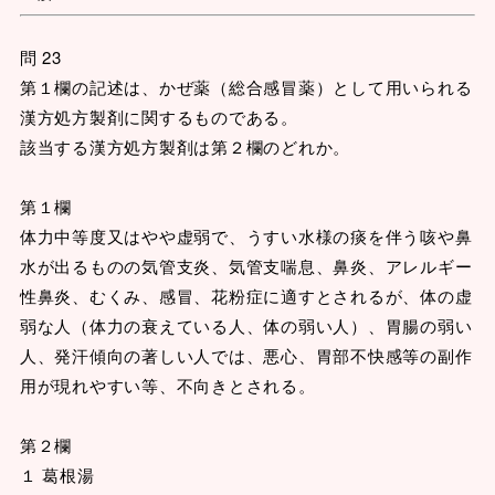
問 23
第１欄の記述は、かぜ薬（総合感冒薬）として用いられる
漢方処方製剤に関するものである。
該当する漢方処方製剤は第２欄のどれか。
第１欄
体力中等度又はやや虚弱で、うすい水様の痰を伴う咳や鼻
水が出るものの気管支炎、気管支喘息、鼻炎、アレルギー
性鼻炎、むくみ、感冒、花粉症に適すとされるが、体の虚
弱な人（体力の衰えている人、体の弱い人）、胃腸の弱い
人、発汗傾向の著しい人では、悪心、胃部不快感等の副作
用が現れやすい等、不向きとされる。
第２欄
１ 葛根湯