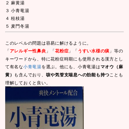
２ 麻黄湯
３ 小青竜湯
４ 桂枝湯
５ 麦門冬湯
このレベルの問題は容易に解けるように。
「
アレルギー性鼻炎
」「
花粉症
」「
うすい水様の痰
」等の
キーワードから、特に花粉症時期にも使用される漢方とし
て有名な
小青竜湯
を選ぶ。他にも、小青竜湯は
マオウ（麻
黄）
も含んでおり、
咳や気管支喘息への効能も持つ
ことも
理解しておくと良い。