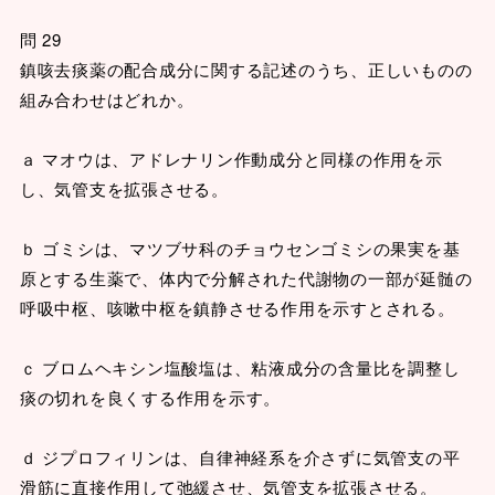
問 29
鎮咳去痰薬の配合成分に関する記述のうち、正しいものの
組み合わせはどれか。
ａ マオウは、アドレナリン作動成分と同様の作用を示
し、気管支を拡張させる。
ｂ ゴミシは、マツブサ科のチョウセンゴミシの果実を基
原とする生薬で、体内で分解された代謝物の一部が延髄の
呼吸中枢、咳嗽中枢を鎮静させる作用を示すとされる。
ｃ ブロムヘキシン塩酸塩は、粘液成分の含量比を調整し
痰の切れを良くする作用を示す。
ｄ ジプロフィリンは、自律神経系を介さずに気管支の平
滑筋に直接作用して弛緩させ、気管支を拡張させる。