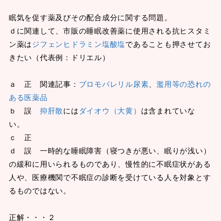
眠気を促す薬及びその配合成分に関する問題。
ｄに関連して、市販の睡眠改善薬に使用される抗ヒスタミ
ン薬は
ジフェンヒドラミン塩酸塩
であることも押させてお
きたい（代表例：ドリエル）
ａ 正 関連記事：
ブロモバレリル尿素
、
濫用等の恐れの
ある医薬品
ｂ 誤
抑肝散
には
ダイオウ（大黄）
は含まれていな
い。
ｃ 正
ｄ 誤 一時的な睡眠障害（寝つきが悪い、眠りが浅い）
の緩和に用いられるものであり、慢性的に不眠症状がある
人や、医療機関で不眠症の診断を受けている人を対象とす
るものではない。
正解・・・２