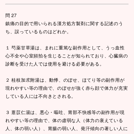
問 27
鎮痛の目的で用いられる漢方処方製剤に関する記述のう
ち、誤っているものはどれか。
１ 芍薬甘草湯は、まれに重篤な副作用として、うっ血性
心不全や心室頻拍を生じることが知られており、心臓病の
診断を受けた人では使用を避ける必要がある。
２ 桂枝加朮附湯は、動悸、のぼせ、ほてり等の副作用が
現れやすい等の理由で、のぼせが強く赤ら顔で体力が充実
している人には不向きとされる。
３ 薏苡仁湯は、悪心・嘔吐、胃部不快感等の副作用が現
れやすい等の理由で、体の虚弱な人（体力の衰えている
人、体の弱い人）、胃腸の弱い人、発汗傾向の著しい人に