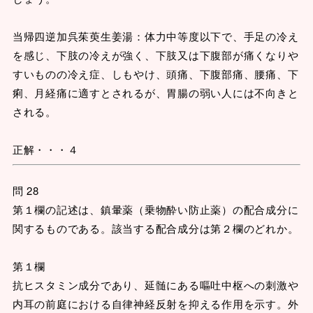
当帰四逆加呉茱萸生姜湯：体力中等度以下で、手足の冷え
を感じ、下肢の冷えが強く、下肢又は下腹部が痛くなりや
すいものの冷え症、しもやけ、頭痛、下腹部痛、腰痛、下
痢、月経痛に適すとされるが、胃腸の弱い人には不向きと
される。
正解・・・４
問 28
第１欄の記述は、鎮暈薬（乗物酔い防止薬）の配合成分に
関するものである。該当する配合成分は第２欄のどれか。
第１欄
抗ヒスタミン成分であり、延髄にある嘔吐中枢への刺激や
内耳の前庭における自律神経反射を抑える作用を示す。外