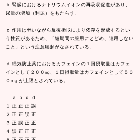
ｂ 腎臓におけるナトリウムイオンの再吸収促進があり、
尿量の増加（利尿）をもたらす。
ｃ 作用は弱いながら反復摂取により依存を形成するとい
う性質があるため、「短期間の服用にとどめ、連用しない
こと」という注意喚起がなされている。
ｄ 眠気防止薬におけるカフェインの１回摂取量はカフェ
インとして２００㎎、１日摂取量はカフェインとして５０
０mg が上限とされている。
ａ ｂ ｃ ｄ
１ 正 正 正 誤
２ 正 正 誤 正
３ 正 誤 正 正
４ 誤 正 正 正
５ 正 正 正 正