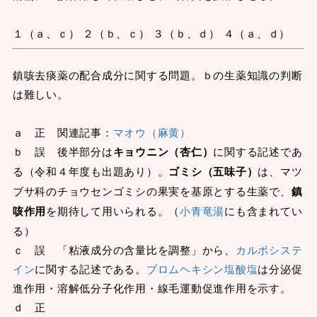
１（ａ、ｃ） ２（ｂ、ｃ） ３（ｂ、ｄ） ４（ａ、ｄ）
鎮咳去痰薬の配合成分に関する問題。ｂの生薬知識の判断
は難しい。
ａ 正 関連記事：
マオウ（麻黄）
ｂ 誤 後半部分は
キョウニン（杏仁）
に関する記述であ
る（令和４年度も出題あり）。
ゴミシ（五味子）
は、マツ
ブサ科のチョウセンゴミシの果実を基原とする生薬で、
鎮
咳作用
を期待して用いられる。（
小青竜湯
にも含まれてい
る）
ｃ 誤 「粘液成分の含量比を調整」から、
カルボシステ
イン
に関する記述である。
ブロムヘキシン塩酸塩
は分泌促
進作用・溶解低分子化作用・線毛運動促進作用を示す。
ｄ 正