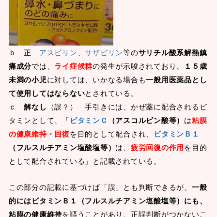
ｂ 正
アスピリン
、
サザピリン
等の
サリチル酸系解熱鎮
痛成分
では、
ライ症候群
の発生が示唆されており、
１５歳
未満の小児
に対しては、いかなる場合も
一般用医薬品とし
て使用してはならない
とされている。
ｃ
解なし
（誤？） 手引きには、かぜ薬に配合されるビ
タミンとして、「
ビタミンＣ
（アスコルビン酸等）
は
粘膜
の健康維持・回復
を目的として配合され、
ビタミンＢ１
（フルスルチアミン塩酸塩等）
は、
疲労回復の作用
を目的
として配合されている」と記載されている。
この部分の記載に基づけば「誤」とも判断できるが、
一般
的にはビタミンＢ１（フルスルチアミン塩酸塩等）にも、
粘膜の健康維持
を謳うことがあり、正誤判断がつかないこ