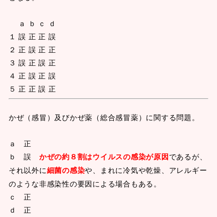
ａ ｂ ｃ ｄ
１ 誤 正 正 誤
２ 正 誤 正 正
３ 誤 正 誤 正
４ 正 誤 正 誤
５ 正 正 誤 正
かぜ（感冒）及びかぜ薬（総合感冒薬）に関する問題。
ａ 正
ｂ 誤
かぜの約８割はウイルスの感染が原因
であるが、
それ以外に
細菌の感染
や、まれに冷気や乾燥、アレルギー
のような非感染性の要因による場合もある。
ｃ 正
ｄ 正