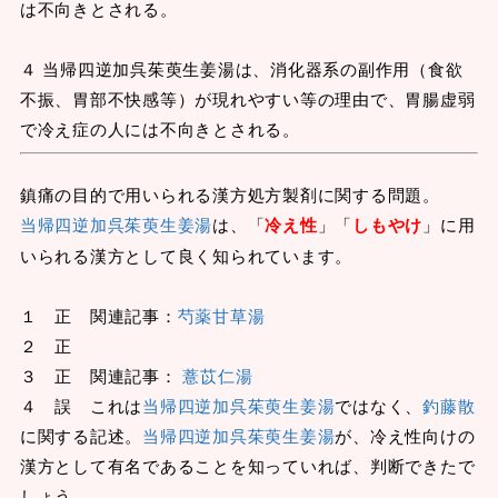
は不向きとされる。
４ 当帰四逆加呉茱萸生姜湯は、消化器系の副作用（食欲
不振、胃部不快感等）が現れやすい等の理由で、胃腸虚弱
で冷え症の人には不向きとされる。
鎮痛の目的で用いられる漢方処方製剤に関する問題。
当帰四逆加呉茱萸生姜湯
は、「
冷え性
」「
しもやけ
」に用
いられる漢方として良く知られています。
１ 正 関連記事：
芍薬甘草湯
２ 正
３ 正 関連記事：
薏苡仁湯
４ 誤 これは
当帰四逆加呉茱萸生姜湯
ではなく、
釣藤散
に関する記述。
当帰四逆加呉茱萸生姜湯
が、冷え性向けの
漢方として有名であることを知っていれば、判断できたで
しょう。