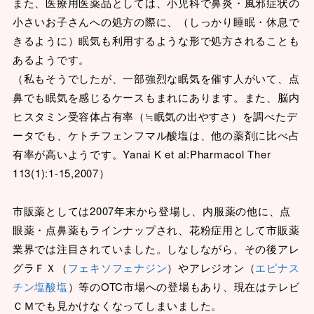
また、医療用医薬品としては、小児科で鼻炎・風邪症状の
小さいお子さんへの処方の際に、（しっかり睡眠・休息で
きるように）眠気も利用するような形で処方されることも
あるようです。
（私もそうでしたが、一部強烈な眠気を催す人がいて、点
鼻でも眠気を感じるケースもまれにあります。また、脳内
ヒスタミン受容体占有率（≒眠気の出やすさ）を調べたデ
ータでも、ケトチフェンフマル酸塩は、他の薬剤に比べ占
有率が高いようです。Yanai K et al:Pharmacol Ther
113(1):1-15,2007）
市販薬としては2007年末から登場し、内服薬の他に、点
眼薬・点鼻薬もラインナップされ、花粉症用として市販薬
業界では注目されていました。しなしながら、その後アレ
グラＦＸ（
フェキソフェナジン
）やアレジオン（
エピナス
チン塩酸塩
）等のOTC市場への登場もあり、現在はテレビ
ＣＭでも見かけなくなってしまいました。