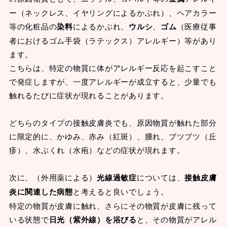
ー（ネックレス、イヤリングによるかぶれ）、ヘアカラー
等の化粧品の
染料
によるかぶれ、
ウルシ
、
ゴム
（医療従事
者におけるゴム手袋（ラテックス）アレルギー）等があり
ます。
こちらは、特定の物質に体がアレルギー反応を起こすこと
で発症しますが、一度アレルギーが成立すると、少量でも
触れるたびに症状が現れることがあります。
どちらのタイプの接触皮膚炎でも、原因物質が触れた部分
に限定的に、かゆみ、赤み（紅斑）、腫れ、ブツブツ（丘
疹）、水ぶくれ（水疱）などの症状が現れます。
次に、（外用薬による）
光線過敏症
については、
接触皮膚
炎に関連した病態
と考えると良いでしょう。
特定の物質が皮膚に触れ、さらにその物質が皮膚に残って
いる状態で
日光（紫外線）を浴びる
と、その物質がアレル