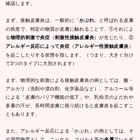
確認します。
まず、接触皮膚炎は、一般的に「
かぶれ
」と呼ばれる皮膚
の疾患で、特定の物質が皮膚に触れることで、①それによ
る
物理的刺激で炎症
（
刺激性接触皮膚炎
）が生じたり、②
アレルギー反応によって炎症
（
アレルギー性接触皮膚炎
）
を起こしたりする状態を指します。（つまり、大きく分け
て2つのタイプに大別されます）
まず、物理的な刺激による接触皮膚炎の例としては、酸・
アルカリ（洗剤や漂白剤、化学薬品など）、アルコール等
による「皮膚のバリア機能の低下」や、乳幼児のよだれや
多量の汗が、長時間皮膚に残り続けると皮膚炎を起こすこ
ともあります。
また、アレルギー反応による「かぶれ」の例としては、そ
の原因物質として、ニッケル、コバルト等の
金属
アレルギ