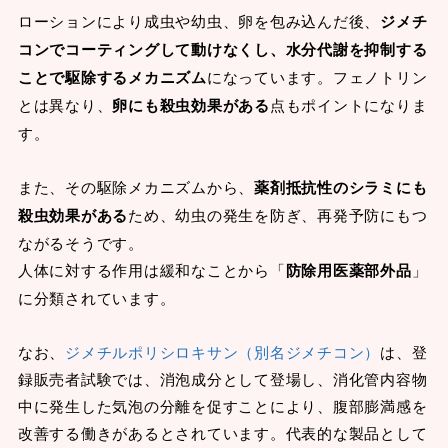
ローションにより成虫や幼虫、卵を包み込んだ後、
ジメチ
コンでコーティングして動けなくし、水分代謝を抑制する
ことで駆除するメカニズム
になっています。フェノトリン
とは異なり、
卵にも殺虫効果がある
点もポイントになりま
す。
また、その駆除メカニズムから、
薬剤抵抗性のシラミにも
殺虫効果がある
ため、幼虫の発生を防ぎ、再発予防にもつ
ながるそうです。
人体に対する作用は緩和なことから「
防除用医薬部外品
」
に分類されています。
なお、
ジメチルポリシロキサン（別名ジメチコン）
は、登
録販売者試験では、消泡成分として登場し、消化管内容物
中に発生した気泡の分離を促すことにより、腹部膨満感を
改善する働きがあるとされています。代表的な製品として