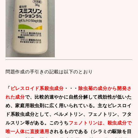
問題作成の手引きの記載は以下のとおり
「
ピレスロイド系殺虫成分
・・・
除虫菊の成分から開発さ
れた成分
で、比較的速やかに自然分解して残効性が低いた
め、家庭用殺虫剤に広く用いられている。主なピレスロイ
ド系殺虫成分として、ペルメトリン、フェノトリン、フタ
ルスリン等がある。このうち
フェノトリンは、殺虫成分で
唯一人体に直接適用
されるものである（シラミの駆除を目