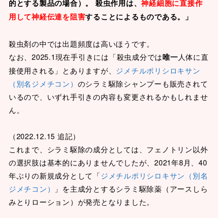
的とする製品の場合）。 殺虫作用は、
神経細胞に直接作
用して神経伝達を阻害
することによるものである。」
殺虫剤の中では出題頻度は高いほうです。
なお、2025.1現在手引きには「殺虫成分では
唯一
人体に直
接使用される」とありますが、
ジメチルポリシロキサン
（別名ジメチコン）
のシラミ駆除シャンプーも販売されて
いるので、いずれ手引きの内容も変更されるかもしれませ
ん。
（2022.12.15 追記）
これまで、シラミ駆除の成分としては、フェノトリン以外
の選択肢は基本的にありませんでしたが、2021年8月、40
年ぶりの新規成分として「
ジメチルポリシロキサン（別名
ジメチコン）
」を主成分とするシラミ駆除薬（アースしら
みとりローション）が発売となりました。