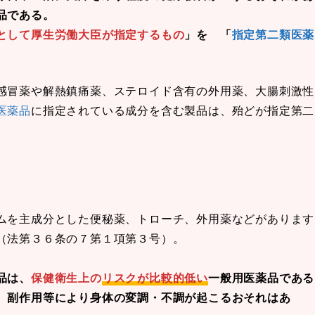
品である。
として厚生労働大臣が指定するもの
」を 「
指定第二類医薬
感冒薬や解熱鎮痛薬、ステロイド含有の外用薬、大腸刺激性
医薬品
に指定されている成分を含む製品は、殆どが指定第二
ムを主成分とした便秘薬、トローチ、外用薬などがあります
（法第３６条の７第１項第３号）。
品は、
保健衛生上の
リスクが比較的低い
一般用医薬品である
、副作用等により身体の変調・不調が起こるおそれはあ