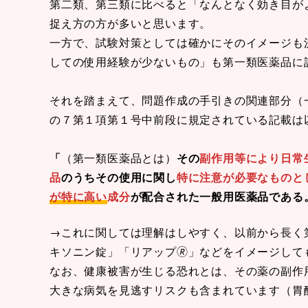
第二類、第三類に比べると「なんとなく効き目が
捉え方の方が多いと思います。
一方で、試験対策としては確かにそのイメージも
しての使用経験が少ないもの」も第一類医薬品に
それを踏まえて、問題作成の手引きの関連部分（
の７第１項第１号中前段に規定されている記載は
「
（第一類医薬品とは）
その
副作用等により日常
品
のうちその使用に関し
特に注意が必要なものと
が特に高い
成分
が配合された一般用医薬品である
→これに関しては理解はしやすく、以前から長く
キソニン錠」「リアップ🄬」などをイメージして
なお、健康被害が生じる恐れとは、その薬の副作
大きな病気を見逃すリスクも含まれています（胃