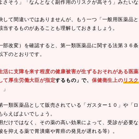
よさそう」「なんとなく副作用のリスクが高そう」みたいな
決して間違いではありませんが、もう一つ「一般用医薬品と
該当するものがあることも理解しておきましょう。
一部改変）を確認すると、第一類医薬品に関する法第３６条
以下のとおりです。
生活に支障を来す程度の健康被害が生ずるおそれがある医薬
して厚生労働大臣が指定
するもの」で、
保健衛生上の
リスク
。
」
第一類医薬品として販売されている「ガスター１０」や「ロ
もらえばよいでしょう。
用だけではなく、その薬の高い効果によって、受診が必要な
酸を抑える薬で胃潰瘍や胃癌の発見が遅れる等）。