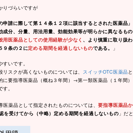
かりづらいですが
の申請に際して第１４条１２項に該当するとされた医薬品」
効成分、分量、用法用量、効能効果等が明らかに異なるもの
般用医薬品としての使用経験が少なく
、より慎重に取り扱わ
５９条の２に
定める期間を経過しないもの
である。
」
やすいです。
段リスクが高くないものについては、
スイッチOTC医薬品
的に要指導医薬品（概ね３年間）→第一類医薬品（１年間）
です。
指導医薬品として指定されたものについては、
要指導医薬品
認を受けてから（中略）定める期間を経過しないもの
」だ