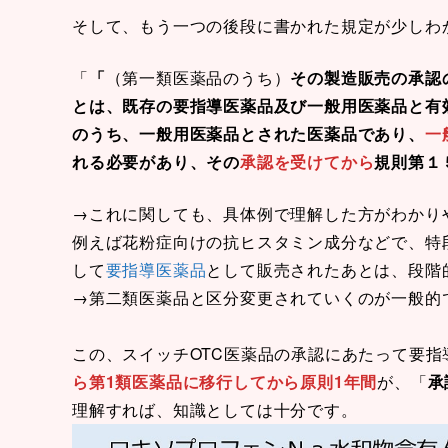
そして、もう一つの後段に書かれた規定が少しわ
「
「
（第一類医薬品のうち）
その製造販売の承認
とは、既存の要指導医薬品及び一般用医薬品と有
のうち、一般用医薬品とされた医薬品であり、
一
れる必要があり、その
承認を受けてから
規則第１
→これに関しても、具体例で理解した方がわかり
例えば花粉症向けの抗ヒスタミン成分などで、特
して
要指導医薬品
として販売されたあとは、段階
→第二類医薬品と区分変更されていくのが一般的
この、スイッチOTC医薬品の承認にあたって要
ら第1類医薬品に移行してから原則1年間
が、「
承
理解すれば、知識としては十分です。