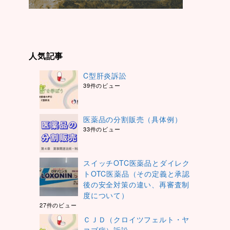
人気記事
C型肝炎訴訟
39件のビュー
医薬品の分割販売（具体例）
と
33件のビュー
スイッチOTC医薬品とダイレク
トOTC医薬品（その定義と承認
か
後の安全対策の違い、再審査制
と
度について）
27件のビュー
ＣＪＤ（クロイツフェルト・ヤ