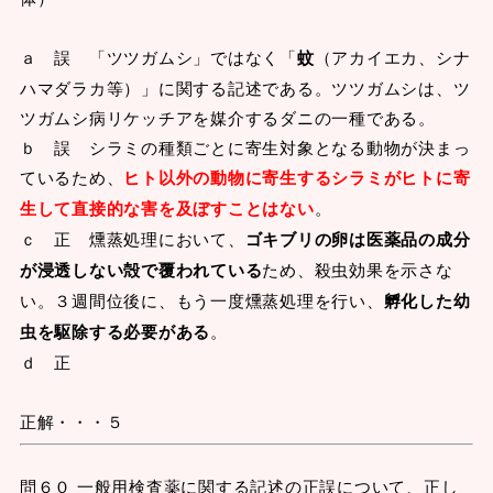
ａ 誤 「ツツガムシ」ではなく「
蚊
（アカイエカ、シナ
ハマダラカ等）」に関する記述である。ツツガムシは、ツ
ツガムシ病リケッチアを媒介するダニの一種である。
ｂ 誤 シラミの種類ごとに寄生対象となる動物が決まっ
ているため、
ヒト以外の動物に寄生するシラミがヒトに寄
生して直接的な害を及ぼすことはない
。
ｃ 正 燻蒸処理において、
ゴキブリの卵は医薬品の成分
が浸透しない殻で覆われている
ため、殺虫効果を示さな
い。３週間位後に、もう一度燻蒸処理を行い、
孵化した幼
虫を駆除する必要がある
。
ｄ 正
正解・・・５
問６０ 一般用検査薬に関する記述の正誤について、正し