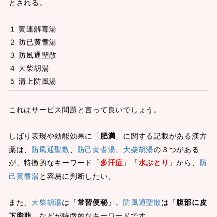
とされる。
１ 黄連解毒湯
２ 防已黄耆湯
３ 防風通聖散
４ 大柴胡湯
５ 清上防風湯
これはサービス問題と言って良いでしょう。
しばり表現や効能効果に「
肥満
」に関する記載がある漢方
薬は、
防風通聖散
、
防己黄耆湯
、
大柴胡湯
の３つがある
が、特徴的なキーワード「
多汗症
」「
水ぶとり
」から、
防
己黄耆湯
と容易に判断したい。
また、
大柴胡湯
は「
常習便秘
」、
防風通聖散
は「
腹部に皮
下脂肪
」などが特徴的なキーワードです。