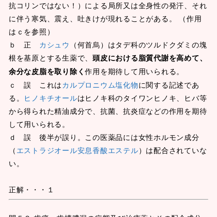
抗コリンではない！）による局所又は全身性の発汗、それ
に伴う寒気、震え、吐きけが現れることがある。 （作用
はｃを参照）
ｂ 正
カシュウ
（何首烏）はタデ科のツルドクダミの塊
根を基原とする生薬で、
頭皮における脂質代謝を高めて、
余分な皮脂を取り除く
作用を期待して用いられる。
ｃ 誤 これは
カルプロニウム塩化物
に関する記述であ
る。
ヒノキチオール
はヒノキ科のタイワンヒノキ、ヒバ等
から得られた精油成分で、抗菌、抗炎症などの作用を期待
して用いられる。
ｄ 誤 後半が誤り。この医薬品には女性ホルモン成分
（
エストラジオール安息香酸エステル
）は配合されていな
い。
正解・・・１