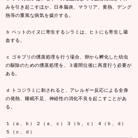
みを引き起こすほか、日本脳炎、マラリア、黄熱、デング
熱等の重篤な病気を媒介する。
ｂ ペットのイヌに寄生するシラミは、ヒトにも寄生し吸
血する。
ｃ ゴキブリの燻蒸処理を行う場合、卵から孵化した幼虫
の駆除のための燻蒸処理を、３週間位後に再度行う必要が
ある。
ｄ トコジラミに刺されると、アレルギー反応による全身
の発熱、睡眠不足、神経性の消化不良を起こすことがあ
る。
１（ａ、ｂ） ２（ａ、ｃ） ３（ｂ、ｃ） ４（ｂ、ｄ）
５（ｃ、ｄ）