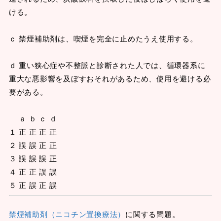
ける。
ｃ 禁煙補助剤は、喫煙を完全に止めたうえ使用する。
ｄ 重い狭心症や不整脈と診断された人では、循環器系に
重大な悪影響を及ぼすおそれがあるため、使用を避ける必
要がある。
ａ ｂ ｃ ｄ
１ 正 正 正 正
２ 誤 誤 正 正
３ 誤 誤 誤 正
４ 正 正 誤 誤
５ 正 誤 正 誤
禁煙補助剤（ニコチン置換療法）
に関する問題。