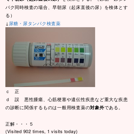
パク同時検査の場合、早朝尿（起床直後の尿）を検体とす
る）
↓
尿糖・尿タンパク検査薬
ｃ 正
ｄ 誤 悪性腫瘍、心筋梗塞や遺伝性疾患など重大な疾患
の診断に関係するものは一般用検査薬の
対象外
である。
正解・・・５
(Visited 902 times, 1 visits today)