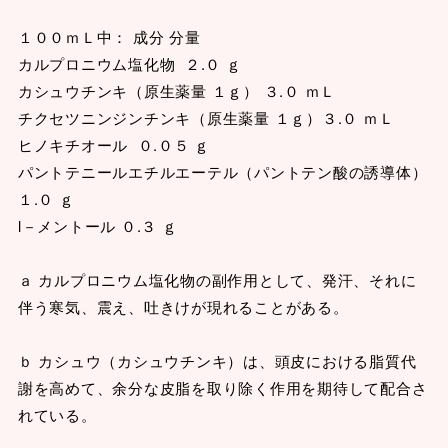
１００ｍＬ中： 成分 分量
カルプロニウム塩化物 ２.０ ｇ
カシュウチンキ（原生薬量 １ｇ） ３.０ ｍＬ
チクセツニンジンチンキ（原生薬量 １ｇ）３.０ ｍＬ
ヒノキチオール ０.０５ ｇ
パントテニールエチルエーテル（パントテン酸の誘導体）
１.０ ｇ
l－メントール ０.３ ｇ
ａ カルプロニウム塩化物の副作用として、発汗、それに
伴う寒気、震え、吐きけが現れることがある。
ｂ カシュウ（カシュウチンキ）は、頭皮における脂質代
謝を高めて、余分な皮脂を取り除く作用を期待して配合さ
れている。