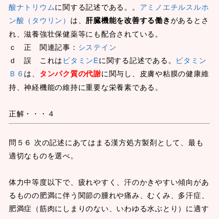
酸ナトリウム
に関する記述である。。
アミノエチルスルホ
ン酸（タウリン）
は、
肝臓機能を改善する働き
があるとさ
れ、滋養強壮保健薬等にも配合されている。
ｃ 正 関連記事：
システイン
ｄ 誤 これは
ビタミンE
に関する記述である。
ビタミン
Ｂ６
は、
タンパク質の代謝
に関与し、皮膚や粘膜の健康維
持、神経機能の維持に重要な栄養素である。
正解・・・４
問５６ 次の記述にあてはまる漢方処方製剤として、最も
適切なものを選べ。
体力中等度以下で、疲れやすく、汗のかきやすい傾向があ
るものの肥満に伴う関節の腫れや痛み、むくみ、多汗症、
肥満症（筋肉にしまりのない、いわゆる水ぶとり）に適す