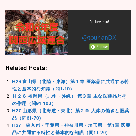
Follow me!
@touhanDX
Related Posts:
H26 富山県（北陸・東海）第１章 医薬品に共通する特
性と基本的な知識（問1-10）
Ｈ２６ 福岡県（九州・沖縄） 第３章 主な医薬品とそ
の作用（問91-100）
H27 山形県（北海道・東北）第２章 人体の働きと医薬
品（問61-70）
H27 東京都・千葉県・神奈川県・埼玉県 第1章 医薬
品に共通する特性と基本的な知識（問11-20)