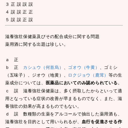
３ 正 誤 誤 誤
４ 誤 誤 正 正
５ 誤 誤 正 誤
滋養強壮保健薬及びその配合成分に関する問題
薬用酒に関する出題は珍しい。
ａ 正
ｂ 正
カシュウ（何首烏）
、
ゴオウ（牛黄）
、ゴミシ
（五味子）、ジオウ（地黄）、
ロクジョウ（鹿茸）
等の生
薬成分については、
医薬品においてのみ認められている
。
ｃ 誤 滋養強壮保健薬は、多く摂取したからといって適
用となっている症状の改善が早まるものでなく、また、滋
養強壮の効果が高まるものでもない。
ｄ 誤 数種類の生薬をアルコールで抽出した薬用酒も、
滋養強壮を目的として用いられるが、
血行を促進させる作