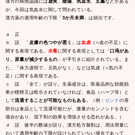
漢方の病態認識には
虚実
、
陰陽
、
気血水
、
五臓
などがある
が、今回は気血水に関して問われている。
漢方薬の適用年齢の下限「
3か月未満
」は頻出です。
ａ 正
ｂ 誤 「
皮膚の色つやが悪く
」は
血虚
（≒血の不足）に
関する表現である。
水毒
に関する表現としては「
口渇があ
り、尿量が減少するもの
」が手引きに紹介されている。ま
た、「体力虚弱で、元気がなく」などは気虚（≒気の不
足）に関する表現である。
ｃ 誤 「全て」が誤り。生薬成分は、医薬品的な効能効
果が標榜又は暗示されていなければ、食品（ハーブ等）と
して
流通することが可能なものもある
。（例：
センナ
の茎
部分は食品として流通可能だが、微量のセンノシドを含む
場合があり、瀉下剤の効果を増強させる恐れがある。）
ｄ 誤 後半の数値が誤り。漢方処方製剤は、用法用量に
おいて適用年齢の下限が設けられていない場合であって