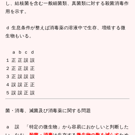
し、結核菌を含む一般細菌類、真菌類に対する殺菌消毒作
用を示す。
ｄ 生息条件が整えば消毒薬の溶液中で生存、増殖する微
生物もいる。
ａ ｂ ｃ ｄ
１ 正 正 誤 誤
２ 正 正 誤 正
３ 正 誤 誤 誤
４ 誤 誤 正 正
５ 誤 誤 正 誤
菌・消毒、滅菌及び消毒薬に関する問題
ａ 誤 「特定の微生物」から容易におかしいと判断した
い。なお、
殺菌・消毒
は生存する
微生物の数を減らす
ため