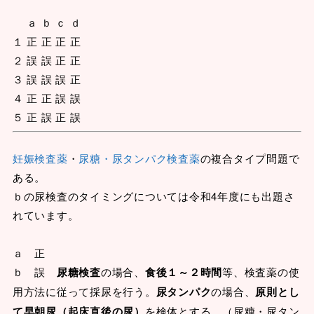
ａ ｂ ｃ ｄ
１ 正 正 正 正
２ 誤 誤 正 正
３ 誤 誤 誤 正
４ 正 正 誤 誤
５ 正 誤 正 誤
妊娠検査薬
・
尿糖・尿タンパク検査薬
の複合タイプ問題で
ある。
ｂの尿検査のタイミングについては令和4年度にも出題さ
れています。
ａ 正
ｂ 誤
尿糖検査
の場合、
食後１～２時間
等、検査薬の使
用方法に従って採尿を行う。
尿タンパク
の場合、
原則とし
て早朝尿（起床直後の尿）
を検体とする。（尿糖・尿タン