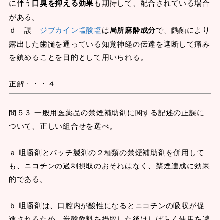
に伴う
口臭を抑える効果
も期待して、配合されている場合
がある。
ｄ 誤
ジブカイン塩酸塩
は
局所麻酔成分
で、齲蝕により
露出した歯髄を通っている知覚神経の伝達を遮断して痛み
を鎮めることを目的として用いられる。
正解・・・４
問５３ 一般用医薬品の禁煙補助剤に関する記述の正誤に
ついて、正しい組合せを選べ。
ａ 咀嚼剤とパッチ製剤の２種類の禁煙補助剤を併用して
も、ニコチンの過剰摂取のおそれはなく、禁煙達成に効果
的である。
ｂ 咀嚼剤は、口腔内が酸性になるとニコチンの吸収が促
進されるため、炭酸飲料を摂取した後はしばらく使用を避