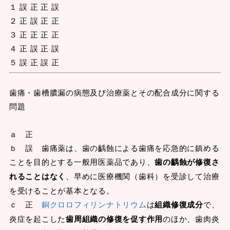
１ 誤 正 正 誤
２ 正 誤 正 正
３ 正 正 正 正
４ 正 誤 正 誤
５ 誤 正 誤 正
歯痛・歯槽膿漏の病態及び治療薬とその配合成分に関する
問題
ａ 正
ｂ 誤 歯痛薬は、歯の齲蝕による歯痛を応急的に鎮める
ことを目的とする一般用医薬品であり、
歯の齲蝕が修復さ
れることはなく
、早めに医療機関（歯科）を受診して治療
を受けることが基本となる。
ｃ 正
銅クロロフィリンナトリウム
は
組織修復成分
で、
炎症を起こした
歯周組織の修復を促す作用
のほか、歯肉炎