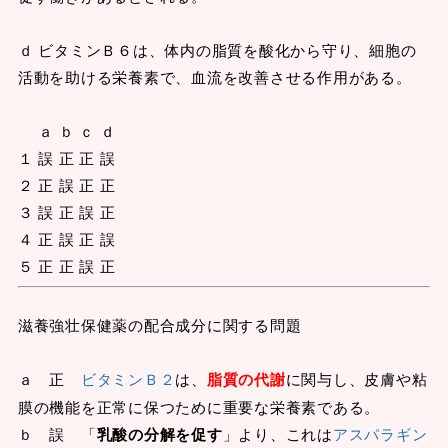
ｄ ビタミンＢ６は、体内の脂質を酸化から守り、細胞の
活動を助ける栄養素で、血流を改善させる作用がある。
ａ ｂ ｃ ｄ
１ 誤 正 正 誤
２ 正 誤 正 正
３ 誤 正 誤 正
４ 正 誤 正 誤
５ 正 正 誤 正
滋養強壮保健薬の配合成分に関する問題
ａ 正
ビタミンＢ２
は、
脂質の代謝
に関与し、皮膚や粘
膜の機能を正常に保つために重要な栄養素である。
ｂ 誤 「
乳酸の分解を促す
」より、これは
アスパラギン