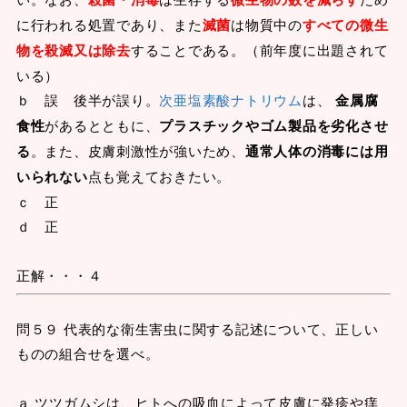
に行われる処置であり、また
滅菌
は物質中の
すべての微生
物を殺滅又は除去
することである。（前年度に出題されて
いる）
ｂ 誤 後半が誤り。
次亜塩素酸ナトリウム
は、
金属腐
食性
があるとともに、
プラスチックやゴム製品を劣化させ
る
。また、皮膚刺激性が強いため、
通常人体の消毒には用
いられない
点も覚えておきたい。
ｃ 正
ｄ 正
正解・・・４
問５９ 代表的な衛生害虫に関する記述について、正しい
ものの組合せを選べ。
ａ ツツガムシは、ヒトへの吸血によって皮膚に発疹や痒