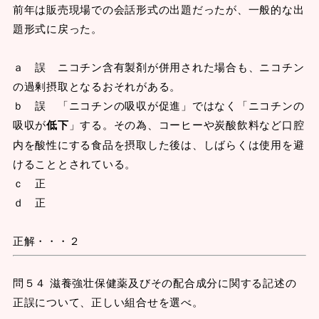
前年は販売現場での会話形式の出題だったが、一般的な出
題形式に戻った。
ａ 誤 ニコチン含有製剤が併用された場合も、ニコチン
の過剰摂取となるおそれがある。
ｂ 誤 「ニコチンの吸収が促進」ではなく「ニコチンの
吸収が
低下
」する。その為、コーヒーや炭酸飲料など口腔
内を酸性にする食品を摂取した後は、しばらくは使用を避
けることとされている。
ｃ 正
ｄ 正
正解・・・２
問５４ 滋養強壮保健薬及びその配合成分に関する記述の
正誤について、正しい組合せを選べ。