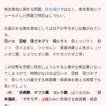
衛生害虫に関する問題。
殺虫成分
ではなく、衛生害虫にフ
ォーカスした問題で対応はしづらい。
出題される衛生害虫としては以下が手引きに記載されてい
る。
①ハエ ②蚊 ③ゴキブリ ④シラミ
⑤トコジラミ ⑥
ノミ ⑦イエダニ、ツツガムシ ⑧屋内塵じん性ダニ（ツ
メダニ類、ヒョウヒダニ類、ケナガコナダニ等）
この分野を完璧に対応しようとすると膨大な暗記量になっ
てしまうので、時間がなければ①ハエ ②蚊 ③ゴキブ
リ ④シラミの媒介する病原菌・病原体を覚える程度でも
良いでしょう。
（例：「
赤痢菌
、
チフス菌
、
コレラ菌
」は
ハエ
のみ。「
日
本脳炎
」「
マラリア
」は
蚊
のみに登場する病原菌・病原
体）