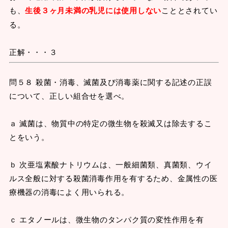
も、
生後３ヶ月未満の乳児には使用しない
こととされてい
る。
正解・・・３
問５８ 殺菌・消毒、滅菌及び消毒薬に関する記述の正誤
について、正しい組合せを選べ。
ａ 滅菌は、物質中の特定の微生物を殺滅又は除去するこ
とをいう。
ｂ 次亜塩素酸ナトリウムは、一般細菌類、真菌類、ウイ
ルス全般に対する殺菌消毒作用を有するため、金属性の医
療機器の消毒によく用いられる。
ｃ エタノールは、微生物のタンパク質の変性作用を有