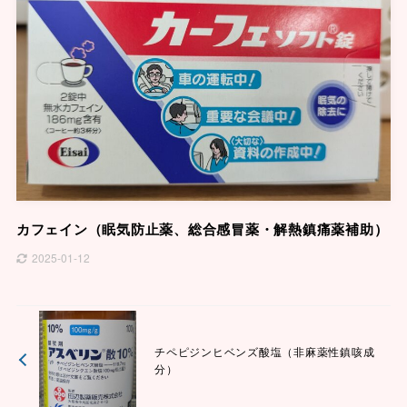
カフェイン（眠気防止薬、総合感冒薬・解熱鎮痛薬補助）
2025-01-12
チペピジンヒベンズ酸塩（非麻薬性鎮咳成
分）