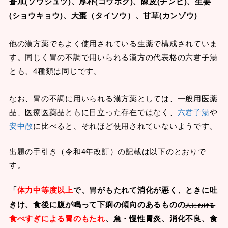
蒼朮(ソウジュツ)、厚朴(コウボク)、陳皮(チンピ)、生姜
(ショウキョウ)、大棗（タイソウ）、甘草(カンゾウ)
他の漢方薬でもよく使用されている生薬で構成されていま
す。同じく胃の不調で用いられる漢方の代表格の六君子湯
とも、4種類は同じです。
なお、胃の不調に用いられる漢方薬としては、一般用医薬
品、医療医薬品ともに目立った存在ではなく、
六君子湯
や
安中散
に比べると、それほど使用されていないようです。
出題の手引き（令和4年改訂）の記載は以下のとおりで
す。
「
体力中等度以上
で、胃がもたれて消化が悪く、ときに吐
きけ、食後に腹が鳴って下痢の傾向のあるものの
人における
食べすぎによる胃のもたれ
、急・慢性胃炎、消化不良、食