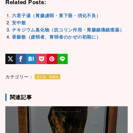
Related Posts:
六君子湯（胃腸虚弱・胃下垂・消化不良）
安中散
チキジウム臭化物（抗コリン作用・胃腸鎮痛鎮痙薬）
香蘇散（虚弱者、胃弱者のかぜの初期に）
カテゴリー：
漢方薬
胃腸薬
関連記事