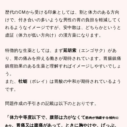
歴代のCMから受ける印象としては、割と体力のある方向
けで、付き合いの多いような男性の胃の負担を軽減してく
れるようなイメージですが、安中散は、どちらかというと
虚証（体力が低い方向け）の漢方薬になります。
特徴的な生薬としては、まず
延胡索
（エンゴサク）があ
り、胃の痛みを抑える働きが期待されています。胃腸鎮痛
鎮痙効果のある生薬と理解すればイメージしやすいでしょ
う。
また、
牡蛎
（ボレイ）は胃酸の中和が期待されているよう
です。
問題作成の手引きの記載は以下のとおりです。
「体力中等度以下で、腹部は力がなくて
筋肉が弛緩する傾向に
、胃痛又は腹痛があって、ときに胸やけや、げっぷ、
あり