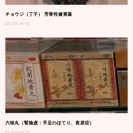
チョウジ（丁子） 芳香性健胃薬
2025-04-05
六味丸（腎陰虚：手足のほてり、夜尿症）
2025-04-02