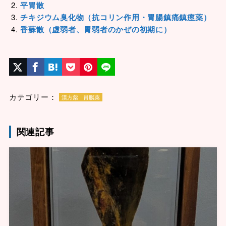
平胃散
チキジウム臭化物（抗コリン作用・胃腸鎮痛鎮痙薬）
香蘇散（虚弱者、胃弱者のかぜの初期に）
カテゴリー：
漢方薬
胃腸薬
関連記事