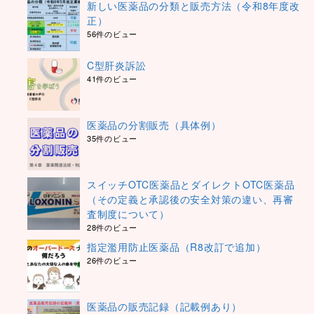
新しい医薬品の分類と販売方法（令和8年度改
正）
56件のビュー
C型肝炎訴訟
41件のビュー
医薬品の分割販売（具体例）
35件のビュー
スイッチOTC医薬品とダイレクトOTC医薬品
（その定義と承認後の安全対策の違い、再審
査制度について）
28件のビュー
指定濫用防止医薬品（R8改訂で追加）
26件のビュー
医薬品の販売記録（記載例あり）