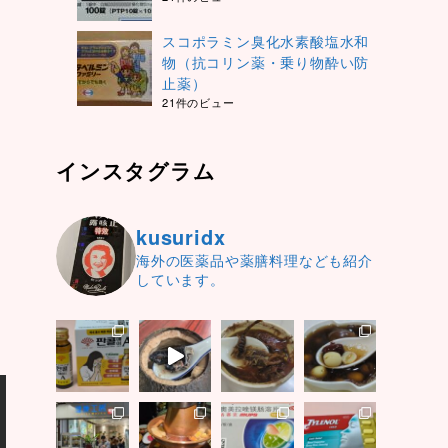
スコポラミン臭化水素酸塩水和
物（抗コリン薬・乗り物酔い防
止薬）
21件のビュー
インスタグラム
kusuridx
海外の医薬品や薬膳料理なども紹介
しています。