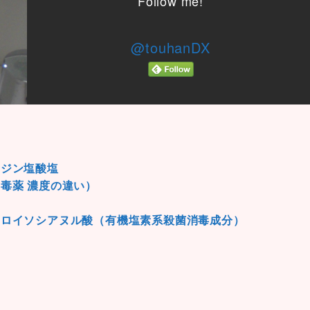
Follow me!
@touhanDX
シジン塩酸塩
毒薬 濃度の違い）
ロロイソシアヌル酸（有機塩素系殺菌消毒成分）