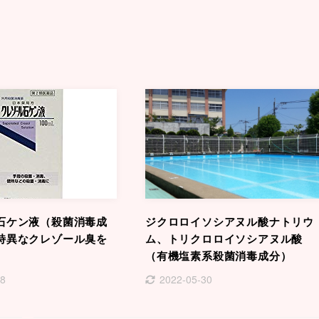
石ケン液（殺菌消毒成
ジクロロイソシアヌル酸ナトリウ
特異なクレゾール臭を
ム、トリクロロイソシアヌル酸
（有機塩素系殺菌消毒成分）
28
2022-05-30