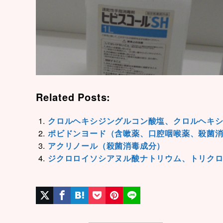
Related Posts:
クロルヘキシジングルコン酸塩、クロルヘキ
ポビドンヨード（含嗽薬、口腔咽喉薬、殺菌消
アクリノール（殺菌消毒成分）
ジクロロイソシアヌル酸ナトリウム、トリク