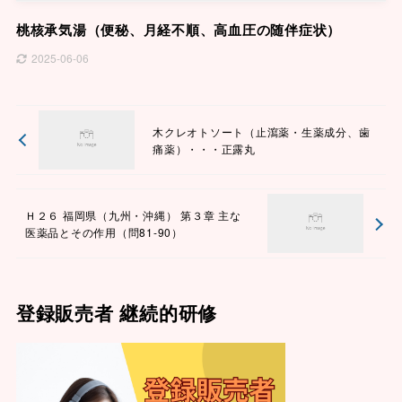
桃核承気湯（便秘、月経不順、高血圧の随伴症状）
2025-06-06
木クレオトソート（止瀉薬・生薬成分、歯
痛薬）・・・正露丸
Ｈ２６ 福岡県（九州・沖縄） 第３章 主な
医薬品とその作用（問81-90）
登録販売者 継続的研修