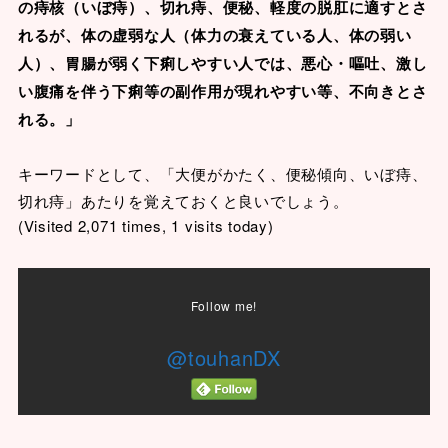
の痔核（いぼ痔）、切れ痔、便秘、軽度の脱肛に適すとさ
れるが、体の虚弱な人（体力の衰えている人、体の弱い
人）、胃腸が弱く下痢しやすい人では、悪心・嘔吐、激し
い腹痛を伴う下痢等の副作用が現れやすい等、不向きとさ
れる。」
キーワードとして、「大便がかたく、便秘傾向、いぼ痔、
切れ痔」あたりを覚えておくと良いでしょう。
(Visited 2,071 times, 1 visits today)
Follow me!
@touhanDX