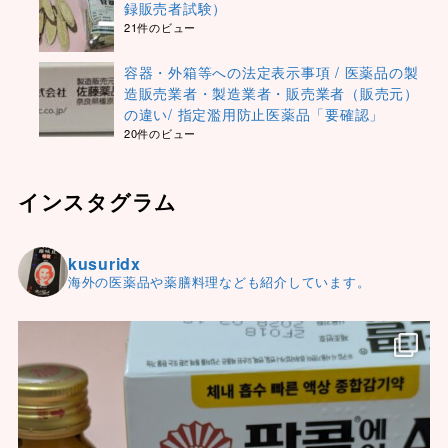
録販売者試験）
21件のビュー
容器・外箱等への法定表示事項 / 医薬品の製
造販売業者・製造業者・販売業者（販売元）
の違い/ 指定濫用防止医薬品「要確認」
20件のビュー
インスタグラム
kusuridx
海外の医薬品や薬膳料理なども紹介しています。