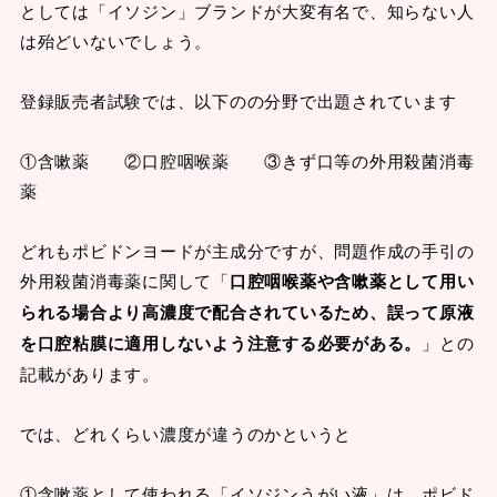
としては「イソジン」ブランドが大変有名で、知らない人
は殆どいないでしょう。
登録販売者試験では、以下のの分野で出題されています
①含嗽薬 ②口腔咽喉薬 ③きず口等の外用殺菌消毒
薬
どれもポビドンヨードが主成分ですが、問題作成の手引の
外用殺菌消毒薬に関して「
口腔咽喉薬や含嗽薬として用い
られる場合より高濃度で配合されているため、誤って原液
を口腔粘膜に適用しないよう注意する必要がある。
」との
記載があります。
では、どれくらい濃度が違うのかというと
①含嗽薬として使われる「イソジンうがい液」は、ポビド