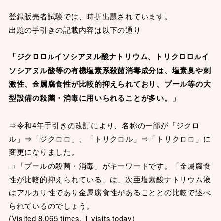
登録販売者試験では、時折出題されています。
出題の手引きの記載内容は以下の通り
「ジクロロ
イソシアヌル酸ナトリウム、トリクロロ
イ
ル
ル
ソシアヌル酸等の有機塩素系殺菌消毒成分は、塩素臭や刺
激性、金属腐食性が比較的抑えられており、プール等の大
型設備の殺菌・消毒に用いられることが多い。」
⇒令和4年手引きの改訂により、名称の一部が「ジクロ
ル」⇒「ジクロロ」、「トリクロル」⇒「トリクロロ」に
変更になりました。
→「プールの殺菌・消毒」がキーワードです。「金属腐食
性が比較的抑えられている」は、次亜塩素酸ナトリウム液
はアルカリ性であり金属腐食性があることとの比較で述べ
られているのでしょう。
(Visited 8,065 times, 1 visits today)