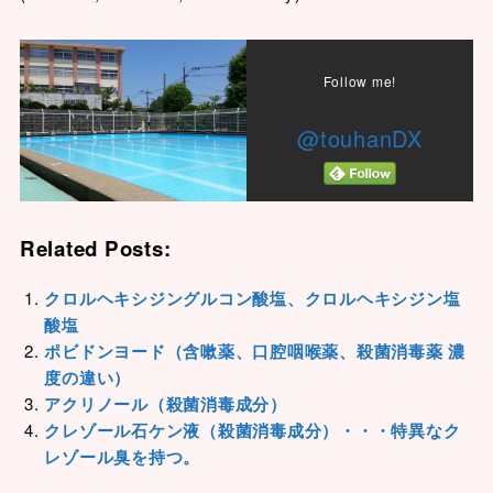
Follow me!
@touhanDX
Related Posts:
クロルヘキシジングルコン酸塩、クロルヘキシジン塩
酸塩
ポビドンヨード（含嗽薬、口腔咽喉薬、殺菌消毒薬 濃
度の違い）
アクリノール（殺菌消毒成分）
クレゾール石ケン液（殺菌消毒成分）・・・特異なク
レゾール臭を持つ。