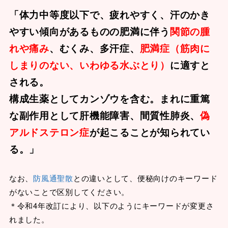
「体力中等度以下で、疲れやすく、汗のかき
やすい傾向があるものの肥満に伴う
関節の腫
れや痛み
、むくみ、多汗症、
肥満症（筋肉に
しまりのない、いわゆる水ぶとり）
に適すと
される。
構成生薬としてカンゾウを含む。まれに重篤
な副作用として肝機能障害、間質性肺炎、
偽
アルドステロン症
が起こることが知られてい
る。」
なお、
防風通聖散
との違いとして、便秘向けのキーワード
がないことで区別してください。
＊令和4年改訂により、以下のようにキーワードが変更さ
れました。