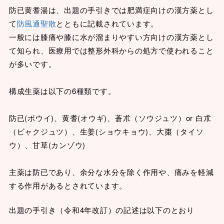
防已黄耆湯は、出題の手引きでは肥満症向けの漢方薬とし
て
防風通聖散
とともに記載されています。
一般には膝痛や膝に水が溜まりやすい方向けの漢方薬とし
て知られ、医療用では整形外科からの処方で使われること
が多いです。
構成生薬は以下の6種類です。
防已(ボウイ)、黄耆(オウギ)、蒼朮（ソウジュツ）or 白朮
（ビャクジュツ）、生姜(ショウキョウ)、大棗（タイソ
ウ）、甘草(カンゾウ)
主薬は防已であり、余分な水分を除く作用や、痛みを軽減
する作用があるとされています。
出題の手引き（令和4年改訂）の記述は以下のとおり