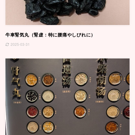
牛車腎気丸（腎虚：特に腰痛やしびれに）
2025-03-31