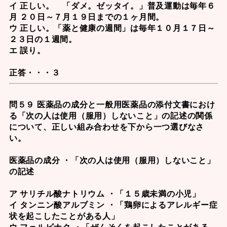
イ 正しい。
「ダメ。ゼッタイ。」普及運動
は毎年６
月 ２０日～７月１９日までの１ヶ月間。
ウ 正しい。「
薬と健康の週間
」は毎年１０月１７日～
２３日の１週間。
エ 誤り。
正答・・・３
問５９ 医薬品の成分と一般用医薬品の添付文書におけ
る「次の人は使用（服用）しないこと」の記述の関係
について、正しい組み合わせを下から一つ選びなさ
い。
医薬品の成分 ・「次の人は使用（服用）しないこと」
の記述
ア サリチル酸ナトリウム ・「１５歳未満の小児」
イ タンニン酸アルブミン ・「鶏卵によるアレルギー症
状を起こしたことがある人」
ウ フェルビナク ・「ぜんそくを起こしたことがある