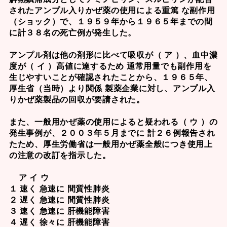
されたアンプル入りかぜ薬の使用による重篤 な副作用
（ショック）で、１９５９年から１９６５年までの間
に計３８名の死亡例が発生した。
アンプル剤は他の剤形に比べて吸収が（ ア ）、血中濃
度が（ イ ）高値に達するため 通常用量でも副作用を
生じやすいことが確認されたことから、１９６５年、
厚生省（当時）より関係 製薬企業に対し、アンプル入
りかぜ薬製品の回収が要請された。
また、一般用かぜ薬の使用によると疑われる（ ウ ）の
発生事例が、２００３年５月までに 計２６例報告され
たため、厚生労働省は一般用かぜ薬全般につき使用上
の注意の改訂を指示した。
ア イ ウ
１ 速く 急速に 間質性肺炎
２ 遅く 急速に 間質性肺炎
３ 速く 急速に 肝機能障害
４ 遅く 徐々に 肝機能障害