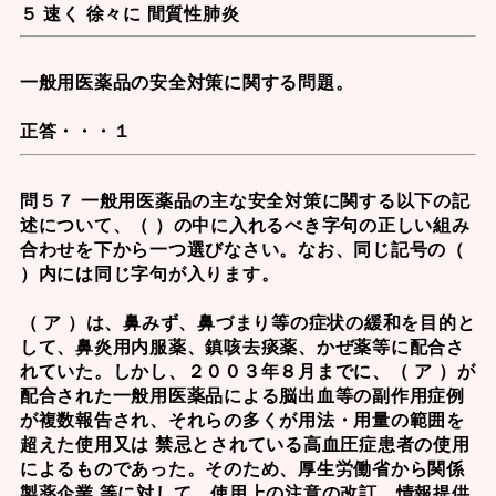
５ 速く 徐々に 間質性肺炎
一般用医薬品の安全対策に関する問題。
正答・・・１
問５７ 一般用医薬品の主な安全対策に関する以下の記
述について、（ ）の中に入れるべき字句の正しい組み
合わせを下から一つ選びなさい。なお、同じ記号の（
）内には同じ字句が入ります。
（ ア ）は、鼻みず、鼻づまり等の症状の緩和を目的と
して、鼻炎用内服薬、鎮咳去痰薬、かぜ薬等に配合さ
れていた。しかし、２００３年８月までに、（ ア ）が
配合された一般用医薬品による脳出血等の副作用症例
が複数報告され、それらの多くが用法・用量の範囲を
超えた使用又は 禁忌とされている高血圧症患者の使用
によるものであった。そのため、厚生労働省から関係
製薬企業 等に対して、使用上の注意の改訂、情報提供