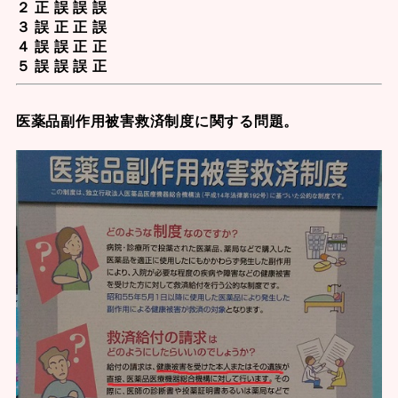
２ 正 誤 誤 誤
３ 誤 正 正 誤
４ 誤 誤 正 正
５ 誤 誤 誤 正
医薬品副作用被害救済制度
に関する問題。