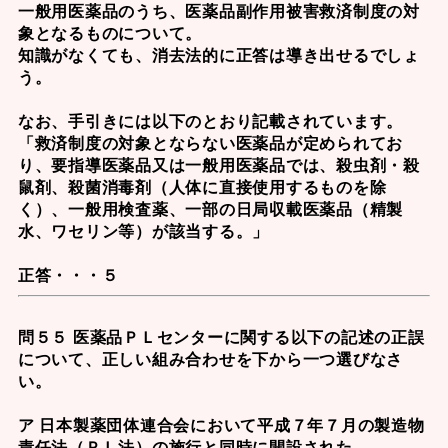
一般用医薬品のうち、
医薬品副作用被害救済制度
の対
象となるものについて。
知識がなくても、消去法的に正答は導き出せるでしょ
う。
なお、手引きには以下のとおり記載されています。
「救済制度の対象とならない医薬品が定められてお
り、要指導医薬品又は一般用医薬品では、殺虫剤・殺
鼠剤、殺菌消毒剤（人体に直接使用するものを除
く）、一般用検査薬、一部の日局収載医薬品（精製
水、ワセリン等）が該当する。」
正答・・・５
問５５ 医薬品ＰＬセンターに関する以下の記述の正誤
について、正しい組み合わせを下から一つ選びなさ
い。
ア 日本製薬団体連合会において平成７年７月の製造物
責任法（ＰＬ法）の施行と同時に開設された。