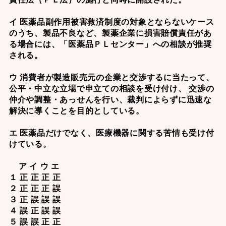
イ 医薬品副作用被害救済制度の対象とならないケース
のうち、製品不良など、製薬企業に損害賠償責任があ
る場合には、「医薬品ＰＬセンター」への相談が推奨
される。
ウ 消費者が製造販売元の企業と交渉するに当たって、
公平・中立な立場で申立ての相談を受け付け、 交渉の
仲介や調整・あっせんを行い、裁判によらずに迅速な
解決に導くことを目的としている。
エ 医薬品だけでなく、医療機器に関する苦情も受け付
けている。
ア イ ウ エ
１ 正 正 正 正
２ 正 正 正 誤
３ 正 誤 誤 誤
４ 誤 正 誤 誤
５ 誤 誤 正 正