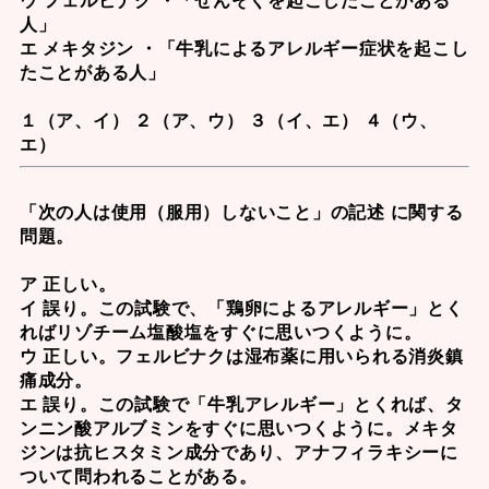
人」
エ メキタジン ・「牛乳によるアレルギー症状を起こし
たことがある人」
１（ア、イ） ２（ア、ウ） ３（イ、エ） ４（ウ、
エ）
「次の人は使用（服用）しないこと」の記述 に関する
問題。
ア 正しい。
イ 誤り。この試験で、「鶏卵によるアレルギー」とく
れば
リゾチーム塩酸塩
をすぐに思いつくように。
ウ 正しい。
フェルビナク
は湿布薬に用いられる消炎鎮
痛成分。
エ 誤り。この試験で「牛乳アレルギー」とくれば、
タ
ンニン酸アルブミン
をすぐに思いつくように。
メキタ
ジン
は抗ヒスタミン成分であり、アナフィラキシーに
ついて問われることがある。