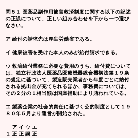
問５１ 医薬品副作用被害救済制度に関する以下の記述
の正誤について、正しい組み合わせを下から一つ選び
なさい。
ア 給付の請求先は厚生労働省である。
イ 健康被害を受けた本人のみが給付請求できる。
ウ 救済給付業務に必要な費用のうち、給付費について
は、独立行政法人医薬品医療機器総合機構法第１９条
の規定に基づいて、製造販売業者から年度ごとに納付
される拠出金が充てられるほか、事務費については、
その２分の１相当額は国庫補助により賄われている。
エ 製薬企業の社会的責任に基づく公的制度として１９
８０年５月より運営が開始された。
ア イ ウ エ
１ 正 正 誤 正