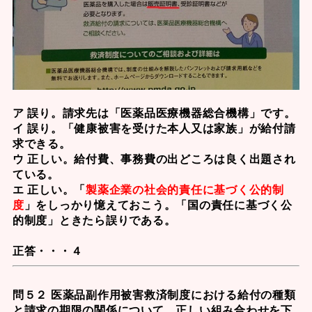
ア 誤り。請求先は「医薬品医療機器総合機構」です。
イ 誤り。「健康被害を受けた本人又は家族」が給付請
求できる。
ウ 正しい。給付費、事務費の出どころは良く出題され
ている。
エ 正しい。「
製薬企業の社会的責任に基づく公的制
度
」をしっかり憶えておこう。「国の責任に基づく公
的制度」ときたら誤りである。
正答・・・４
問５２ 医薬品副作用被害救済制度における給付の種類
と請求の期限の関係について、正しい組み合わせを下