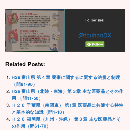
Follow me!
@touhanDX
Related Posts:
H26 富山県 第４章 薬事に関するに関する法規と制度
（問81-90）
H26 富山県（北陸・東海）第３章 主な医薬品とその作
用 （問41-50）
Ｈ２６ 千葉県（南関東） 第1章 医薬品に共通する特性
と基本的な知識（問1-10）
Ｈ２６ 福岡県（九州・沖縄） 第３章 主な医薬品とそ
の作用（問61-70）