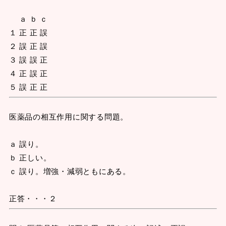
ａ ｂ ｃ
１ 正 正 誤
２ 誤 正 誤
３ 誤 誤 正
４ 正 誤 正
５ 誤 正 正
医薬品の相互作用に関する問題。
ａ 誤り。
ｂ 正しい。
ｃ 誤り。増強・減弱ともにある。
正答・・・２