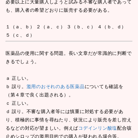
必要以上に大量購入しようと試みる不審な購入者であって
も、購入者の希望どおりに販売する必要がある。
１（ａ、ｂ） ２（ａ、ｃ） ３（ｂ、ｃ） ４（ｂ、ｄ）
５（ｃ、ｄ）
医薬品の使用に関する問題。長い文章だが常識的に判断で
きるでしょう。
ａ 正しい。
ｂ 誤り。
濫用のおそれのある医薬品
についても確認を
（第４章で良く出題される）。
ｃ 正しい。
ｄ 誤り。不審な購入者等には慎重に対処する必要があ
り、積極的に事情を尋ねたり、状況により販売を差し控え
るなどの対応が望ましい。例えば
コデインリン酸塩
配合咳
止めシロップの濫用目的での購入が疑われる場合等。