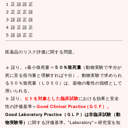
１ 正 誤 誤 正
２ 正 正 正 誤
３ 誤 誤 正 誤
４ 誤 正 誤 正
５ 誤 誤 正 正
医薬品のリスク評価に関する問題。
ａ 誤り。×最小致死量⇒
５０％致死量
（動物実験で半分が
死に至る投与量と理解すれば十分）。動物実験で求められ
る５０％致死量（ＬＤ５０）は、薬物の毒性の指標として
用いられる。
ｂ 誤り。
ヒトを対象とした臨床試験
における効果と安全
性の評価基準＝
Good Clinical Practice (ＧＣＰ）。
Good Laboratory Practice（ＧＬＰ）は非臨床試験（動
物実験等）
に関する評価基準。”Laboratory”＝研究室を知