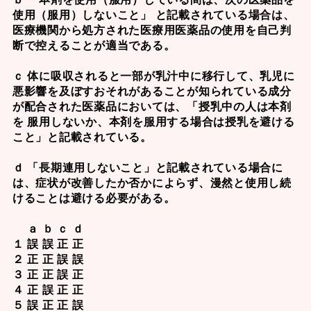
使用（服用）しないこと」 と記載されている場合は、
医療機関から処方された医療用医薬品の使用を自己判
断で控えることが適当である。
ｃ 体に吸収されると一部が乳汁中に移行して、乳児に
悪影響を及ぼすおそれがあることが知られている成分
が配合された医薬品においては、「授乳中の人は本剤
を 服用しないか、本剤を服用する場合は授乳を避ける
こと」と記載されている。
ｄ 「長期連用しないこと」と記載されている場合に
は、症状が改善したか否かによらず、漫然と使用し続
けることは避ける必要がある。
ａ ｂ ｃ ｄ
１ 誤 誤 正 正
２ 正 正 誤 誤
３ 正 正 誤 正
４ 正 誤 正 正
５ 誤 正 正 誤