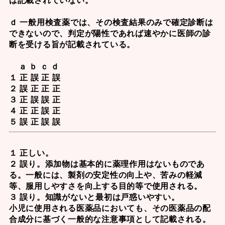
ｄ 一般用検査薬では、その検査結果のみで確定診断は
できないので、判定が陽性であれば速やかに医師の診
断を受ける旨が記載されている。
ａ ｂ ｃ ｄ
１ 正 誤 正 誤
２ 誤 正 正 正
３ 正 誤 誤 正
４ 正 正 誤 正
５ 誤 正 誤 誤
１ 正しい。
２ 誤り。添加物は基本的に薬理作用はないものであ
る。一般には、製剤の安定性の向上や、苦みの軽減
等、服用しやすさを向上する目的等で使用される。
３ 誤り。知識がないと最初は戸惑いやすい。
小児に使用される医薬品においても、その医薬品の配
合成分に基づく一般的な注意事項として記載される。