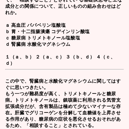
成分との関係について、正しいものの組み合わせはど
れか。
ａ 高血圧 パパベリン塩酸塩
ｂ 胃・十二指腸潰瘍 コデインリン酸塩
ｃ 糖尿病 トリメトキノール塩酸塩
ｄ 腎臓病 水酸化マグネシウム
１（ａ、ｂ） ２（ａ、ｃ） ３（ｂ、ｄ） ４（ｃ、
ｄ）
この中で、腎臓病と水酸化マグネシウムに関してはす
ぐに思いつきたい。
もう一つが難易度が高く、
トリメトキノール
と糖尿
病。トリメトキノールは、鎮咳薬に利用される気管支
拡張成分だが、含有製品は極めて少ないマイナーな存
在。肝臓でグリコーゲンを分解して血糖値を上昇させ
る作用があり、糖尿病の症状を悪化させるおそれがあ
るため、「相談すること」とされている。