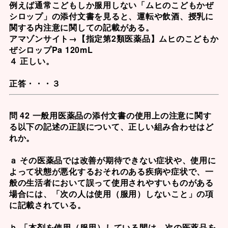
例えば通常こどもしか服用しない「ムヒのこどもかぜ
シロップ」の添付文書を見ると、運転や飲酒、授乳に
関する内注意に関しての記載がある。
アマゾンサイト→
【指定第2類医薬品】ムヒのこどもか
ぜシロップPa 120mL
４ 正しい。
正答・・・３
問 42 一般用医薬品の添付文書の使用上の注意に関す
る以下の記述の正誤について、正しい組み合わせはど
れか。
ａ その医薬品では改善が期待できない症状や、使用に
よって状態が悪化するおそれのある疾病や症状で、一
般の生活者において誤って使用されやすいものがある
場合には、「次の人は使用（服用）しないこと」の項
に記載されている。
ｂ 「本剤を使用（服用）している間は、次の医薬品を