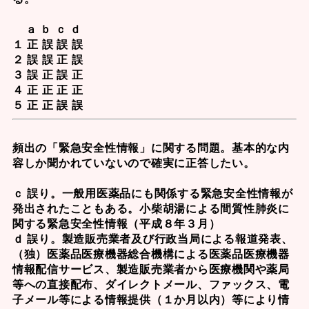
ａ ｂ ｃ ｄ
１ 正 誤 誤 誤
２ 誤 誤 正 誤
３ 誤 正 誤 正
４ 正 正 正 正
５ 正 正 誤 誤
頻出の「
緊急安全性情報
」に関する問題。基本的な内
容しか聞かれていないので確実に正答したい。
ｃ 誤り。一般用医薬品にも関係する緊急安全性情報が
発出されたこともある。
小柴胡湯
による間質性肺炎に
関する緊急安全性情報（平成８年３月）
ｄ 誤り。製造販売業者及び行政当局による報道発表、
（独）医薬品医療機器総合機構による医薬品医療機器
情報配信サービス、製造販売業者から医療機関や薬局
等への直接配布、ダイレクトメール、ファックス、電
子メール等による情報提供（１か月以内）等により情