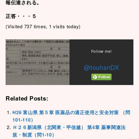
報伝達される。
正答・・・５
(Visited 737 times, 1 visits today)
Follow me!
@touhanDX
Related Posts:
H26 富山県 第５章 医薬品の適正使用と安全対策 （問
101-110）
Ｈ２６新潟県（北関東・甲信越） 第4章 薬事関連法
規・制度（問1-10）