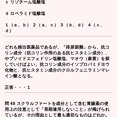
ｃ リゾチーム塩酸塩
ｄ ロペラミド塩酸塩
１（ａ、ｂ） ２（ａ、ｃ） ３（ｂ、ｄ） ４（ｃ、
ｄ）
どれも頻出医薬品であるが、「排尿困難」から、抗コ
リン成分（抗コリン作用のある抗ヒスタミン成分）、
や
プソイドエフェドリン塩酸塩
、
マオウ
（麻黄）を探
していけばよい。抗コリン成分の
イソプロパミドヨウ
化物
と、抗ヒスタミン成分の
クロルフェニラミンマレ
イン酸
となる。
正答・・・１
問 48 スクラルファートを成分として含む胃腸薬の使
用上の注意として「長期連用しないこと」が掲げられ
ているが、その理由として最も適切なものはどれか。