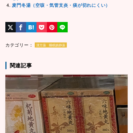
麦門冬湯（空咳・気管支炎・痰が切れにくい）
カテゴリー：
漢方薬
睡眠鎮静薬
関連記事