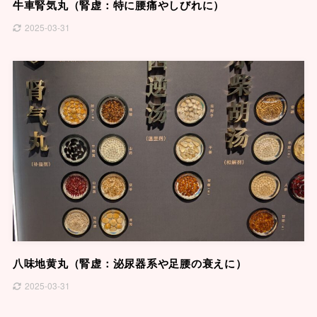
牛車腎気丸（腎虚：特に腰痛やしびれに）
2025-03-31
八味地黄丸（腎虚：泌尿器系や足腰の衰えに）
2025-03-31