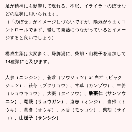
足が精神にも影響して現れる、不眠、イライラ・のぼせな
どの症状に用いられます。
（「のぼせ」がイメージしづらいですが、陽気がうまくコ
ントロールできず、鬱して発熱につながっているとイメー
ジすると良いでしょう）
構成生薬は大変多く、帰脾湯に、柴胡・山梔子を追加して
14種類にも及びます。
人参（ニンジン）、蒼朮（ソウジュツ）or 白朮（ビャク
ジュツ）、茯苓（ブクリョウ）、甘草（カンゾウ）、生姜
（ショウキョウ）、大棗（タイソウ）、
酸棗仁（サンソウ
ニン）
、
竜眼（リュウガン）
、遠志（オンジ）、当帰（ト
ウキ）、黄耆（オウギ）、木香（モッコウ）、柴胡（サイ
コ）、
山梔子（サンシシ）