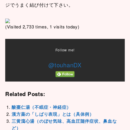
ジでうまく結び付けて下さい。
(Visited 2,733 times, 1 visits today)
Follow me!
@touhanDX
Related Posts:
酸棗仁湯（不眠症・神経症）
漢方薬の「しばり表現」とは（具体例）
三黄瀉心湯（のぼせ気味、高血圧随伴症状、鼻血な
ど）