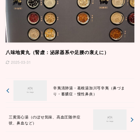
八味地黄丸（腎虚：泌尿器系や足腰の衰えに）
2025-03-31
辛夷清肺湯・葛根湯加川芎辛夷（鼻づま
り・蓄膿症・慢性鼻炎）
三黄瀉心湯（のぼせ気味、高血圧随伴症
状、鼻血など）