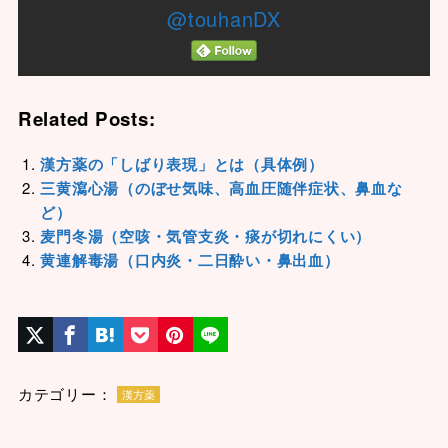
@touhanDX
Related Posts:
漢方薬の「しばり表現」とは（具体例）
三黄瀉心湯（のぼせ気味、高血圧随伴症状、鼻血な
ど）
麦門冬湯（空咳・気管支炎・痰が切れにくい）
黄連解毒湯（口内炎・二日酔い・鼻出血）
カテゴリー：
漢方薬