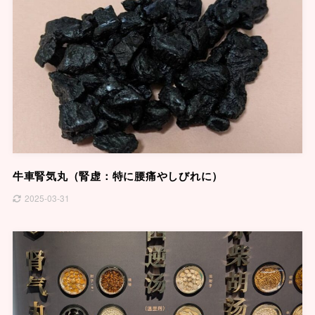
牛車腎気丸（腎虚：特に腰痛やしびれに）
2025-03-31