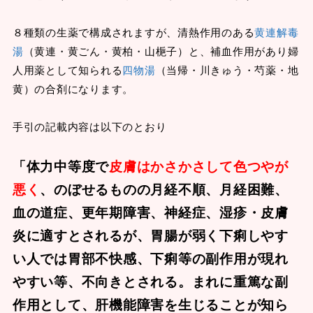
８種類の生薬で構成されますが、清熱作用のある
黄連解毒
湯
（黄連・黄ごん・黄柏・山梔子）と、補血作用があり婦
人用薬として知られる
四物湯
（当帰・川きゅう・芍薬・地
黄）の合剤になります。
手引の記載内容は以下のとおり
「体力中等度で
皮膚はかさかさして色つやが
悪く
、のぼせるものの月経不順、月経困難、
血の道症、更年期障害、神経症、湿疹・皮膚
炎に適すとされるが、胃腸が弱く下痢しやす
い人では胃部不快感、下痢等の副作用が現れ
やすい等、不向きとされる。まれに重篤な副
作用として、肝機能障害を生じることが知ら