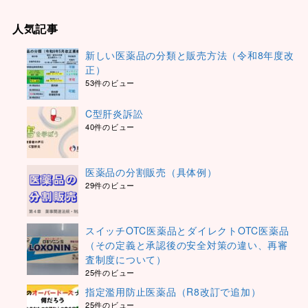
人気記事
新しい医薬品の分類と販売方法（令和8年度改
正）
53件のビュー
C型肝炎訴訟
40件のビュー
医薬品の分割販売（具体例）
29件のビュー
スイッチOTC医薬品とダイレクトOTC医薬品
（その定義と承認後の安全対策の違い、再審
査制度について）
25件のビュー
指定濫用防止医薬品（R8改訂で追加）
25件のビュー