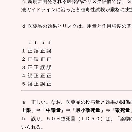
ｃ 新規に開発される医薬品のリスク評価では、ＧＬＰ（G
法ガイドラインに沿った各種毒性試験が厳格に実
ｄ 医薬品の効果とリスクは、用量と作用強度の関
ａ ｂ ｃ ｄ
１ 正 誤 正 誤
２ 正 誤 正 正
３ 正 正 誤 誤
４ 誤 正 正 正
５ 誤 正 誤 正
ａ 正しい。なお、医薬品の投与量と効果の関係
上限」
⇒「中毒量」⇒「最小致死量」⇒「致死量
ｂ 誤り。５０％致死量（ＬＤ５０）は、「薬物
いられる。