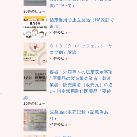
度について）
25件のビュー
指定濫用防止医薬品（R8改訂で
追加）
25件のビュー
ＣＪＤ（クロイツフェルト・ヤ
コブ病）訴訟
23件のビュー
容器・外箱等への法定表示事項
/ 医薬品の製造販売業者・製造
業者・販売業者（販売元）の違
い/ 指定濫用防止医薬品「要確
認」
23件のビュー
医薬品の販売記録（記載例あ
り）
21件のビュー