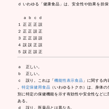
ｄ いわゆる「健康食品」は、安全性や効果を担
ａ ｂ ｃ ｄ
１ 正 正 正 誤
２ 正 正 誤 正
３ 正 正 誤 誤
４ 誤 誤 正 誤
５ 誤 正 誤 正
ａ 正しい。
ｂ 正しい。
ｃ 誤り。これは「
機能性表示食品
」に関する内
。
特定保健用食品
（いわゆるトクホ）は、身体の
別に特定の保健機能を示す有効性や安全性などに
ある。
ｄ 誤り。医薬品とは異なる。