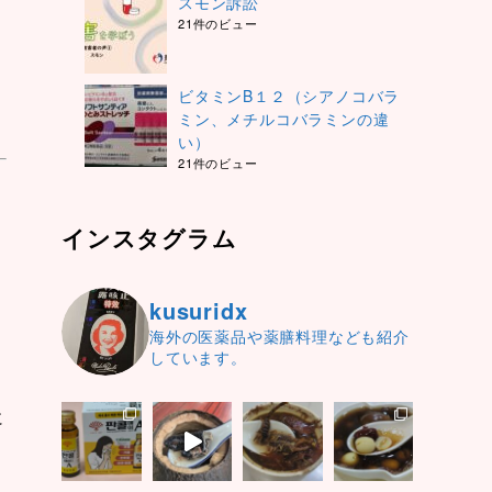
スモン訴訟
21件のビュー
ビタミンB１２（シアノコバラ
ミン、メチルコバラミンの違
い）
21件のビュー
インスタグラム
kusuridx
海外の医薬品や薬膳料理なども紹介
しています。
に