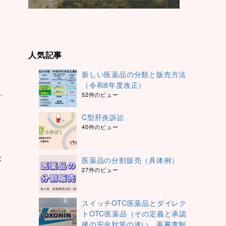
人気記事
新しい医薬品の分類と販売方法
（令和8年度改正）
52件のビュー
C型肝炎訴訟
40件のビュー
最
医薬品の分割販売（具体例）
27件のビュー
スイッチOTC医薬品とダイレク
トOTC医薬品（その定義と承認
後の安全対策の違い、再審査制