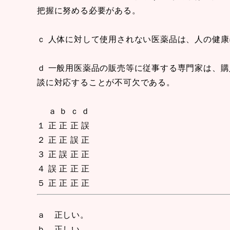
把握に努める必要がある。
ｃ 人体に対して使用されない医薬品は、人の健
ｄ 一般用医薬品の販売等に従事する専門家は、
談に対応することが不可欠である。
ａ ｂ ｃ ｄ
１ 正 正 正 誤
２ 正 正 誤 正
３ 正 誤 正 正
４ 誤 正 正 正
５ 正 正 正 正
ａ 正しい。
ｂ 正しい。