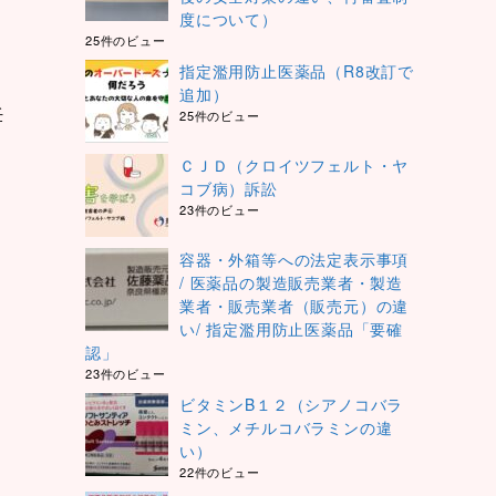
度について）
25件のビュー
指定濫用防止医薬品（R8改訂で
追加）
妊
25件のビュー
ＣＪＤ（クロイツフェルト・ヤ
コブ病）訴訟
23件のビュー
容器・外箱等への法定表示事項
。
/ 医薬品の製造販売業者・製造
業者・販売業者（販売元）の違
い/ 指定濫用防止医薬品「要確
認」
23件のビュー
ビタミンB１２（シアノコバラ
ミン、メチルコバラミンの違
い）
22件のビュー