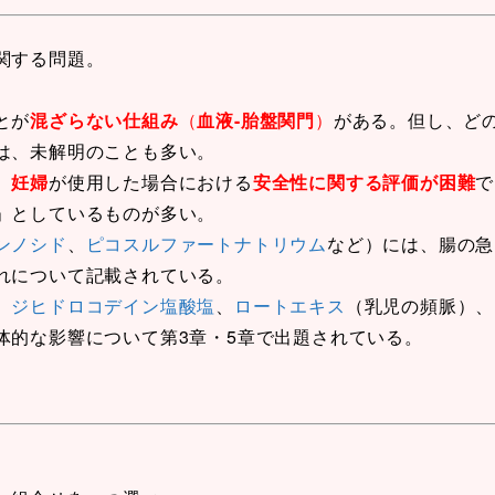
関する問題。
とが
混ざらない仕組み
（
血液-胎盤関門
）
がある。但し、ど
は、未解明のことも多い。
、
妊婦
が使用した場合における
安全性に関する評価が困難
で
」としているものが多い。
ンノシド
、
ピコスルファートナトリウム
など）には、腸の急
れについて記載されている。
、
ジヒドロコデイン塩酸塩
、
ロートエキス
（乳児の頻脈）、
体的な影響について第3章・5章で出題されている。