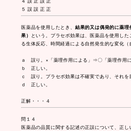
４ 誤 正 誤 正
５ 誤 誤 正 正
医薬品を使用したとき、
結果的又は偶発的に薬理
果）
という。プラセボ効果は、医薬品を使用した
る生体反応、時間経過による自然発生的な変化（
ａ 誤り。×「薬理作用による」⇒〇「薬理作用
ｂ 正しい。
ｃ 誤り。プラセボ効果は不確実であり、それを
ｄ 正しい。
正解・・・４
問１４
医薬品の品質に関する記述の正誤について、正し