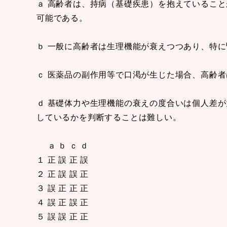
ａ 高齢者は、持病（基礎疾患）を抱えているこ
可能である。
ｂ 一般に高齢者は生理機能が衰えつつあり、特
ｃ 医薬品の副作用等で口渇が生じた場合、高齢
ｄ 基礎体力や生理機能の衰えの度合いは個人差
しているかを判断することは難しい。
ａ ｂ ｃ ｄ
１ 正 誤 正 誤
２ 正 誤 誤 正
３ 誤 正 正 正
４ 誤 正 誤 正
５ 誤 誤 正 正