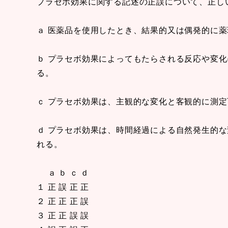
プラセボ効果に関する記述の正誤について、正し
ａ 医薬品を使用したとき、結果的又は偶発的に
ｂ プラセボ効果によってもたらされる反応や変
る。
ｃ プラセボ効果は、主観的な変化と客観的に測
ｄ プラセボ効果は、時間経過による自然発生的
れる。
ａ ｂ ｃ ｄ
１ 正 誤 正 正
２ 正 正 正 誤
３ 正 正 誤 誤