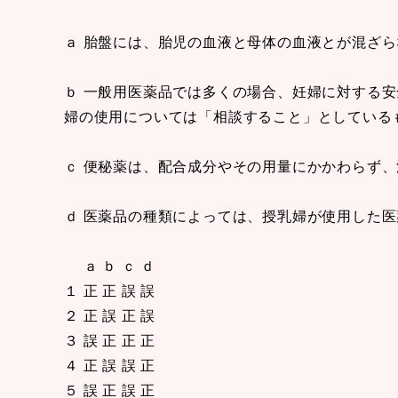
ａ 胎盤には、胎児の血液と母体の血液とが混ざ
ｂ 一般用医薬品では多くの場合、妊婦に対する
婦の使用については「相談すること」としている
ｃ 便秘薬は、配合成分やその用量にかかわらず
ｄ 医薬品の種類によっては、授乳婦が使用した
ａ ｂ ｃ ｄ
１ 正 正 誤 誤
２ 正 誤 正 誤
３ 誤 正 正 正
４ 正 誤 誤 正
５ 誤 正 誤 正