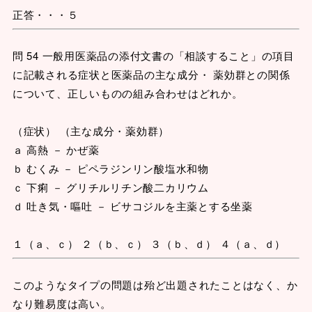
正答・・・５
問 54 一般用医薬品の添付文書の「相談すること」の項目
に記載される症状と医薬品の主な成分・ 薬効群との関係
について、正しいものの組み合わせはどれか。
（症状） （主な成分・薬効群）
ａ 高熱 － かぜ薬
ｂ むくみ － ピペラジンリン酸塩水和物
ｃ 下痢 － グリチルリチン酸二カリウム
ｄ 吐き気・嘔吐 － ビサコジルを主薬とする坐薬
１（ａ、ｃ） ２（ｂ、ｃ） ３（ｂ、ｄ） ４（ａ、ｄ）
このようなタイプの問題は殆ど出題されたことはなく、か
なり難易度は高い。