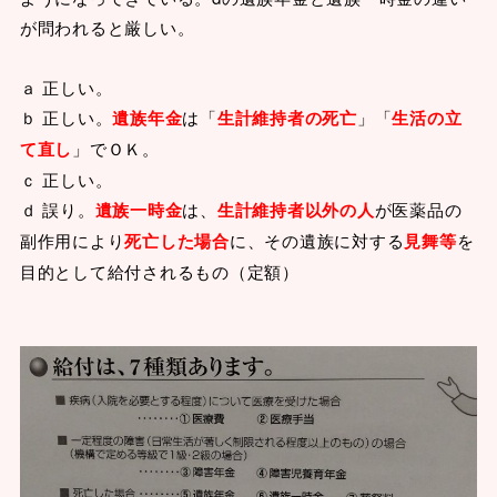
が問われると厳しい。
ａ 正しい。
ｂ 正しい。
遺族年金
は「
生計維持者の死亡
」「
生活の立
て直し
」でＯＫ。
ｃ 正しい。
ｄ 誤り。
遺族一時金
は、
生計維持者以外の人
が医薬品の
副作用により
死亡した場合
に、その遺族に対する
見舞等
を
目的として給付されるもの（定額）