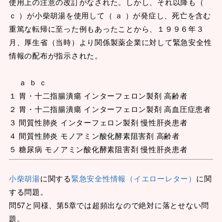
使用上の注意の改訂がなされた。しかし、それ以降も（
ｃ ）が小柴胡湯を使用して（ ａ ）が発症し、死亡を含む
重篤な転帰に至った例もあったことから、１９９６年３
月、厚生省（当時）より関係製薬企業に対して緊急安全性
情報の配布が指示された。
ａ ｂ ｃ
１ 胃・十二指腸潰瘍 インターフェロン製剤 高齢者
２ 胃・十二指腸潰瘍 インターフェロン製剤 高血圧症患者
３ 間質性肺炎 インターフェロン製剤 慢性肝炎患者
４ 間質性肺炎 モノアミン酸化酵素阻害剤 高齢者
５ 糖尿病 モノアミン酸化酵素阻害剤 慢性肝炎患者
小柴胡湯
に関する
緊急安全性情報（イエローレター）
に関
する問題。
問57と同様、第5章では超頻出なので絶対に落とせない問
題。