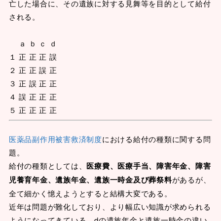
亡した場合に、その遺族に対する見舞等を目的として給付
される。
ａ ｂ ｃ ｄ
１ 正 正 正 誤
２ 正 正 誤 正
３ 正 誤 正 正
４ 誤 正 正 正
５ 正 正 正 正
医薬品副作用被害救済制度
における給付の種類に関する問
題。
給付の種類としては、
医療費、医療手当、障害年金、障害
児養育年金、遺族年金、遺族一時金及び葬祭料
があるが、
全て細かく憶えようとすると結構大変である。
近年は問題が難化しており、より幅広い知識が求められる
ようになってきている。dの遺族年金と遺族一時金の違い