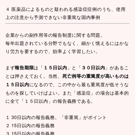
４ 医薬品によるものと疑われる感染症症例のうち、使用
上の注意から予測できない非重篤な国内事例
企業からの副作用等の報告制度に関する問題。
毎年出題されている分野でもなく、細かく憶えるにはかな
り労力を要するので、効率よく学習したい。
まず
報告期限
は「
１５日以内
」と「
３０日以内
」があるこ
とは押さえておく。当然、
死亡例等の重篤度が高いものは
１５日以内
になるので、この中から最も重篤度が低そうな
ものを探していけばよい。また「感染症」の場合は基本的
に全て「１５日以内」の報告義務である。
１ 30日以内の報告義務。「非重篤」がポイント
２ 15日以内の報告義務
３ 15日以内の報告義務