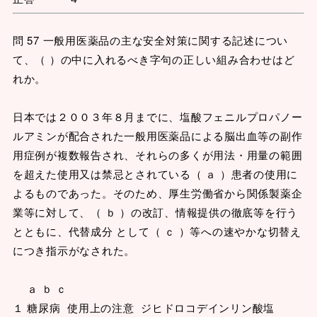
問 57 一般用医薬品の主な安全対策に関する記述につい
て、（ ）の中に入れるべき字句の正しい組み合わせはど
れか。
日本では２００３年８月までに、塩酸フェニルプロパノー
ルアミンが配合された一般用医薬品による脳出血等の副作
用症例が複数報告され、それらの多くが用法・用量の範囲
を超えた使用又は禁忌とされている（ ａ ）患者の使用に
よるものであった。そのため、厚生労働省から関係製薬企
業等に対して、（ ｂ ）の改訂、情報提供の徹底等を行う
とともに、代替成分 として（ ｃ ）等への速やかな切替え
につき指示がなされた。
ａ ｂ ｃ
１ 糖尿病 使用上の注意 ジヒドロコデインリン酸塩