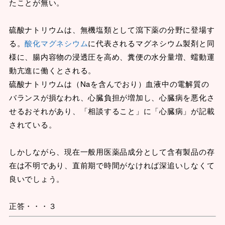
たことが無い。
硫酸ナトリウムは、無機塩類として瀉下薬の分野に登場す
る。
酸化マグネシウム
に代表されるマグネシウム製剤と同
様に、腸内容物の浸透圧を高め、糞便の水分量増、蠕動運
動亢進に働くとされる。
硫酸ナトリウムは（Naを含んでおり）血液中の電解質の
バランスが損なわれ、心臓負担が増加し、心臓病を悪化さ
せるおそれがあり、「相談すること」に「心臓病」が記載
されている。
しかしながら、現在一般用医薬品成分として含有製品の存
在は不明であり、直前期で時間がなければ深追いしなくて
良いでしょう。
正答・・・３