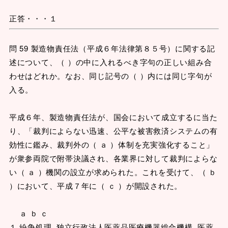
正答・・・１
問 59 製造物責任法（平成６年法律第８５号）に関する記
述について、（ ）の中に入れるべき字句の正しい組み合
わせはどれか。なお、同じ記号の（ ）内には同じ字句が
入る。
平成６年、製造物責任法が、国会において成立するに当た
り、「裁判によらない迅速、公平な被害救済システムの有
効性に鑑み、裁判外の（ ａ ）体制を充実強化すること」
が衆参両院で附帯決議され、各業界に対して裁判によらな
い（ ａ ）機関の設立が求められた。これを受けて、（ ｂ
）において、平成７年に（ ｃ ）が開設された。
ａ ｂ ｃ
１ 紛争処理 独立行政法人医薬品医療機器総合機構 医薬