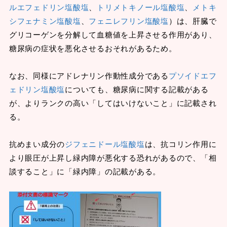
ルエフェドリン塩酸塩
、
トリメトキノール塩酸塩
、
メトキ
シフェナミン塩酸塩
、
フェニレフリン塩酸塩
）は、肝臓で
グリコーゲンを分解して血糖値を上昇させる作用があり、
糖尿病の症状を悪化させるおそれがあるため。
なお、同様にアドレナリン作動性成分である
プソイドエフ
ェドリン塩酸塩
についても、糖尿病に関する記載がある
が、よりランクの高い「してはいけないこと」に記載され
る。
抗めまい成分の
ジフェニドール塩酸塩
は、抗コリン作用に
より眼圧が上昇し緑内障が悪化する恐れがあるので、「相
談すること」に「緑内障」の記載がある。