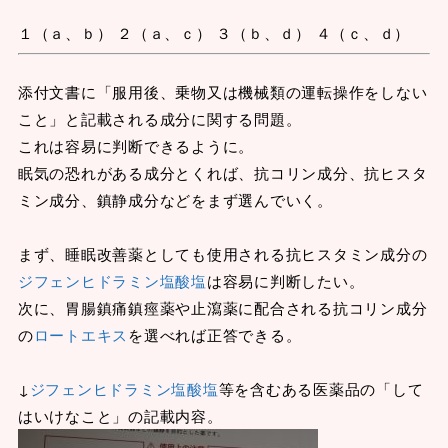
１（ａ、ｂ） ２（ａ、ｃ） ３（ｂ、ｄ） ４（ｃ、ｄ）
添付文書に「服用後、乗物又は機械類の運転操作をしない
こと」と記載される成分に関する問題。
これは容易に判断できるように。
眠気の恐れがある成分とくれば、抗コリン成分、抗ヒスタ
ミン成分、鎮静成分などをまず選んでいく。
まず、睡眠改善薬としても使用される抗ヒスタミン成分の
ジフェンヒドラミン塩酸塩
は容易に判断したい。
次に、胃腸鎮痛鎮痙薬や止瀉薬に配合される抗コリン成分
の
ロートエキス
を選べれば正答できる。
↓
ジフェンヒドラミン塩酸塩
等を含むある医薬品の「して
はいけなこと」の記載内容。