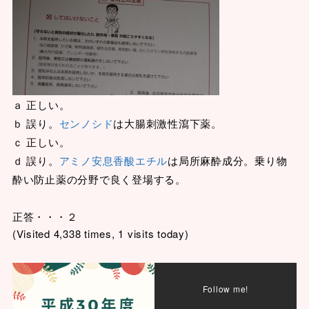
ａ 正しい。
ｂ 誤り。
センノシド
は大腸刺激性瀉下薬。
ｃ 正しい。
ｄ 誤り。
アミノ安息香酸エチル
は局所麻酔成分。乗り物
酔い防止薬の分野で良く登場する。
正答・・・２
(Visited 4,338 times, 1 visits today)
Follow me!