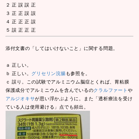
２ 正 誤 誤 正
３ 正 正 誤 誤
４ 正 正 正 誤
５ 誤 正 正 正
添付文書の「してはいけないこと」に関する問題。
ａ 正しい。
ｂ 正しい。
グリセリン浣腸
も参照を。
ｃ 誤り。この試験でアルミニウム脳症とくれば、胃粘膜
保護成分でアルミニウムを含んでいるの
クラルファート
や
アルジオキサ
が思い浮かぶように。また「透析療法を受け
ている人は使用避ける」点でも頻出。