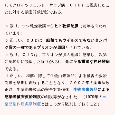
してクロイツフェルト・ヤコブ病（ＣＪＤ）に罹患したこ
とに対する損害賠償訴訟である。
ａ 誤り。ウシ乾燥硬膜⇒〇
ヒト乾燥硬膜
（前年も問われ
ています）
ｂ 正しい。
ＣＪＤは、細菌でもウイルスでもないタンパ
ク質の一種であるプリオンが原因
とされている。
ｃ 誤り。ＣＪＤは、プリオンが脳の組織に感染し、次第
に認知症に類似した症状が現れ、
死に至る重篤な神経難病
である。
ｄ 正しい。和解に際して生物由来製品による被害の救済
制度を早期に創設することとなり、２００２年の薬事法改
正時、生物由来製品の安全対策強化、
生物由来製品
による
感染等被害救済制度
の創設等がなされた。（1979年の
医
薬品副作用救済制度
とはしっかり区別しておくこと）