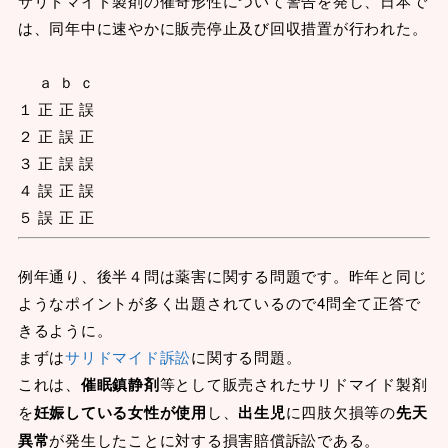
サリドマイド製剤の催奇形性について警告を発し、日本で
は、同年中に速やかに販売停止及び回収措置が行われた。
ａ ｂ ｃ
１ 正 正 誤
２ 正 誤 正
３ 正 誤 誤
４ 誤 正 誤
５ 誤 正 正
例年通り、後半４問は薬害に関する問題です。昨年と同じ
ようなポイントが多く出題されているので4問全て正答で
きるように。
まずは
サリドマイド訴訟
に関する問題。
これは、
催眠鎮静剤
等として販売されたサリドマイド製剤
を
妊娠している女性が使用
し、
出生児
に四肢欠損等の
先天
異常
が発生したことに対する損害賠償訴訟である。