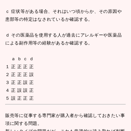
ｃ 症状等がある場合、それはいつ頃からか、その原因や
患部等の特定はなされているか確認する。
ｄ その医薬品を使用する人が過去にアレルギーや医薬品
による副作用等の経験があるか確認する。
ａ ｂ ｃ ｄ
１ 正 正 正 正
２ 正 正 正 誤
３ 正 正 誤 正
４ 正 誤 誤 正
５ 誤 正 正 正
販売等に従事する専門家が購入者から確認しておきたい事
項に関する問題。
新しいタイプの問題だが、これも常識的に読み取れば判断