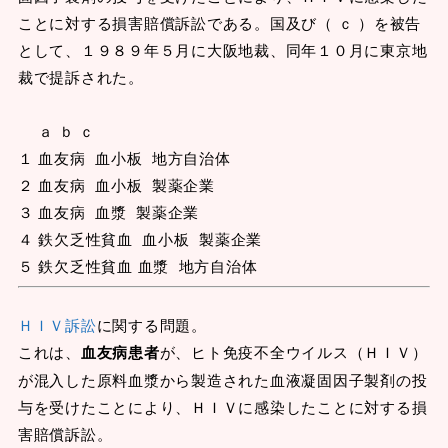
ことに対する損害賠償訴訟である。国及び（ ｃ ）を被告
として、１９８９年５月に大阪地裁、同年１０月に東京地
裁で提訴された。
ａ ｂ ｃ
１ 血友病 血小板 地方自治体
２ 血友病 血小板 製薬企業
３ 血友病 血漿 製薬企業
４ 鉄欠乏性貧血 血小板 製薬企業
５ 鉄欠乏性貧血 血漿 地方自治体
ＨＩＶ訴訟
に関する問題。
これは、
血友病患者
が、ヒト免疫不全ウイルス（ＨＩＶ）
が混入した原料血漿から製造された血液凝固因子製剤の投
与を受けたことにより、ＨＩＶに感染したことに対する損
害賠償訴訟。