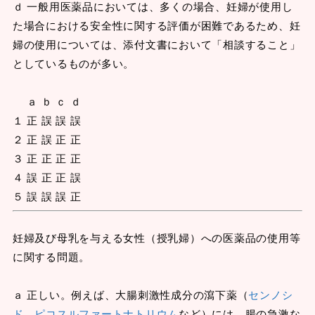
ｄ 一般用医薬品においては、多くの場合、妊婦が使用し
た場合における安全性に関する評価が困難であるため、妊
婦の使用については、添付文書において「相談すること」
としているものが多い。
ａ ｂ ｃ ｄ
１ 正 誤 誤 誤
２ 正 誤 正 正
３ 正 正 正 正
４ 誤 正 正 誤
５ 誤 誤 誤 正
妊婦及び母乳を与える女性（授乳婦）への医薬品の使用等
に関する問題。
ａ 正しい。例えば、大腸刺激性成分の瀉下薬（
センノシ
ド
、
ピコスルファートナトリウム
など）には、腸の急激な