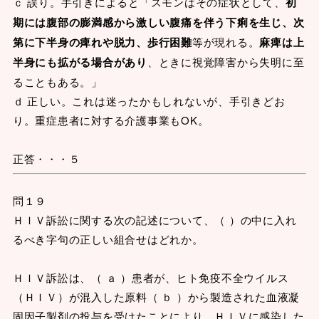
ｃ 誤り。手引きによると「スモンはその症状として、
初
期には腹部の膨満感から激しい腹痛を伴う下痢を生じ、次
第に下半身の痺れや脱力、歩行困難
等が現れる。
麻痺は上
半身にも拡がる場合があり
、ときに視覚障害から失明に至
ることもある。」
ｄ 正しい。これは迷ったかもしれないが、手引きどお
り。重症患者に対する介護事業もOK。
正答・・・５
問１９
ＨＩＶ訴訟に関する次の記述について、（ ）の中に入れ
るべき字句の正しい組合せはどれか。
ＨＩＶ訴訟は、（ ａ ）患者が、ヒト免疫不全ウイルス
（ＨＩＶ）が混入した原料（ ｂ ）から製造された血液凝
固因子製剤の投与を受けたことにより、ＨＩＶに感染した