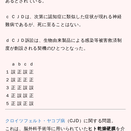
あるとされている。
ｃ ＣＪＤは、次第に認知症に類似した症状が現れる神経
難病であるが、死に至ることはない。
ｄ ＣＪＤ訴訟は、生物由来製品による感染等被害救済制
度が創設される契機のひとつとなった。
ａ ｂ ｃ ｄ
１ 誤 正 誤 正
２ 誤 正 正 正
３ 正 正 誤 誤
４ 正 誤 誤 正
５ 正 誤 正 誤
クロイツフェルト・ヤコブ病
（CJD）に関する問題。
これは、脳外科手術等に用いられていた
ヒト乾燥硬膜
を介