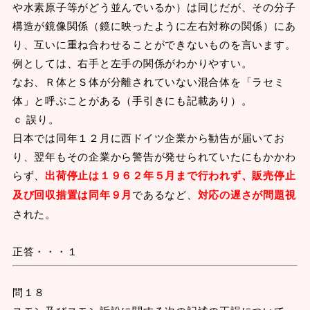
や水素原子等がどう並んでいるか）は同じだが、その分子
構造が鏡像関係（鏡に映ったように左右対称の関係）にあ
り、互いに重ね合わせることができないものを言います。
例としては、右手と左手の関係がわかりやすい。
なお、Ｒ体とＳ体が分離されていない混合体を「ラセミ
体」と呼ぶことがある（手引きにも記載あり）。
ｃ 誤り。
日本では同年１２月に西ドイツ企業から勧告が届いてお
り、翌年もその企業から警告が発せられていたにもかかわ
らず、
出荷停止は１９６２年５月まで行われず、販売停止
及び回収措置は同年９月
であるなど、
対応の遅さが問題視
された。
正答・・・１
問１８