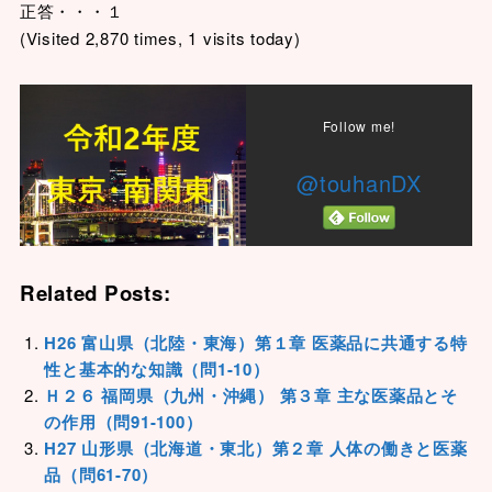
正答・・・１
(Visited 2,870 times, 1 visits today)
Follow me!
@touhanDX
Related Posts:
H26 富山県（北陸・東海）第１章 医薬品に共通する特
性と基本的な知識（問1-10）
Ｈ２６ 福岡県（九州・沖縄） 第３章 主な医薬品とそ
の作用（問91-100）
H27 山形県（北海道・東北）第２章 人体の働きと医薬
品（問61-70）