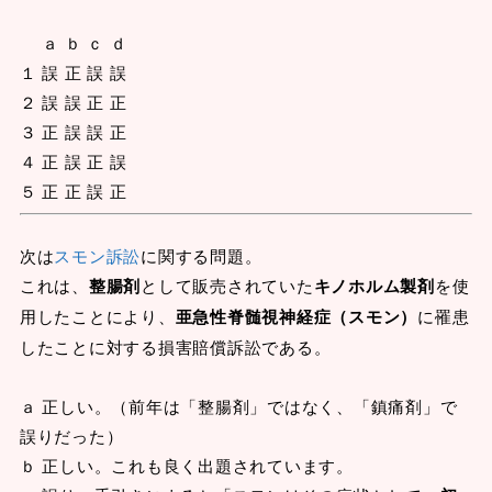
ａ ｂ ｃ ｄ
１ 誤 正 誤 誤
２ 誤 誤 正 正
３ 正 誤 誤 正
４ 正 誤 正 誤
５ 正 正 誤 正
次は
スモン訴訟
に関する問題。
これは、
整腸剤
として販売されていた
キノホルム製剤
を使
用したことにより、
亜急性脊髄視神経症（スモン）
に罹患
したことに対する損害賠償訴訟である。
ａ 正しい。（前年は「整腸剤」ではなく、「鎮痛剤」で
誤りだった）
ｂ 正しい。これも良く出題されています。