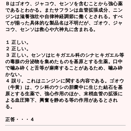
Ｂは
ゴオウ
、
ジャコウ
、
センソ
を含むことから強心薬
であるとわかる。また
サフラン
は血管拡張成分、ニン
ジンは滋養強壮や自律神経調節に働くとされる。すべ
てが揃った具体的な製品名は不明だが、ゴオウ、ジャ
コウ、センソは救心や六神丸に含まれる。
１ 正しい。
２ 正しい。
３ 正しい。
センソ
はヒキガエル科のシナヒキガエル等
の毒腺の分泌物を集めたものを基原とする生薬。口中
で噛み砕くと舌等が麻痺することがあるため、噛み砕
かない。
４ 誤り。これはニンジンに関する内容である。
ゴオウ
（牛黄）
は、ウシ科のウシの胆嚢中に生じた結石を基
原とする生薬で、強心作用のほか、末梢血管の拡張に
よる血圧降下、興奮を静める等の作用があるとされ
る。
正答・・・４