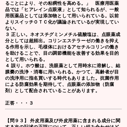
ることにより、その粘稠性を高める。」 医療用医薬
品では「ヒアレイン点眼液」として知られるが、一般
用医薬品としては添加物として用いられている。以前
よりスイッチＯＴＣ化が議論されているが実現してい
ない。
３ 正しい。
ネオスチグミンメチル硫酸塩
は、点眼薬成
分としては超頻出。コリンエステラーゼの働きを抑え
る作用を示し、毛様体におけるアセチルコリンの働き
を助けることで、目の調節機能を改善する効果を目的
として用いられる。
４ 誤り。
ホウ酸
は、洗眼薬として用時水に溶解し、結
膜嚢の洗浄・消毒に用いられる。かつて、高齢者が目
の洗浄用に指名買いする時代もありました。抗菌作用
による防腐効果を期待して、点眼薬の添加物（防腐
剤）として配合されていることがあります。
正答・・・３
【問９３】 外皮用薬及び外皮用薬に含まれる成分に関
する次の記述の正誤について、正しい組み合わせはど