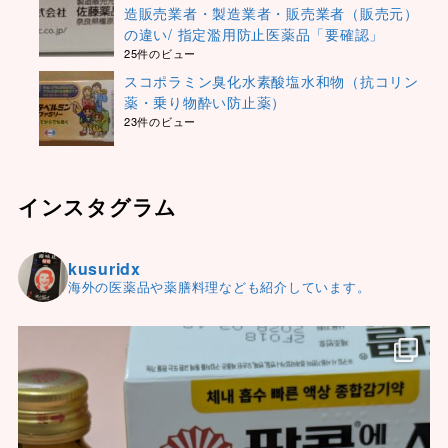
造販売業者・製造業者・販売業者（販売元）
の違い/ 指定濫用防止医薬品「要確認」
25件のビュー
スコポラミン臭化水素酸塩水和物（抗コリン
薬・乗り物酔い防止薬）
23件のビュー
インスタグラム
kusuridx
海外の医薬品や薬膳料理なども紹介しています。