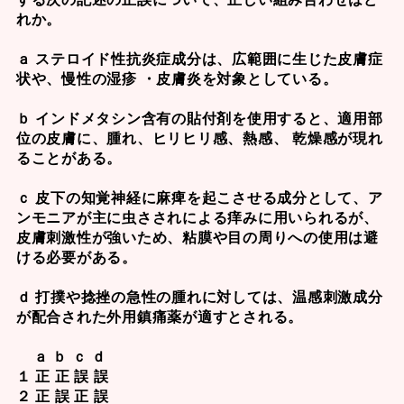
れか。
ａ ステロイド性抗炎症成分は、広範囲に生じた皮膚症
状や、慢性の湿疹 ・皮膚炎を対象としている。
ｂ インドメタシン含有の貼付剤を使用すると、適用部
位の皮膚に、腫れ、ヒリヒリ感、熱感、 乾燥感が現れ
ることがある。
ｃ 皮下の知覚神経に麻痺を起こさせる成分として、ア
ンモニアが主に虫さされによる痒みに用いられるが、
皮膚刺激性が強いため、粘膜や目の周りへの使用は避
ける必要がある。
ｄ 打撲や捻挫の急性の腫れに対しては、温感刺激成分
が配合された外用鎮痛薬が適すとされる。
ａ ｂ ｃ ｄ
１ 正 正 誤 誤
２ 正 誤 正 誤