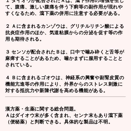
１ ダイオウが配合されたＡは、瀉下作用の増強を生じ
て、腹痛、激しい腹痛を伴う下痢等の副作用が現れや
すくなるため、瀉下薬の併用に注意する必要がある。
２ Ａに含まれるカンゾウは、グリチルリチン酸による
抗炎症作用のほか、気道粘膜からの分泌を促す等の作
用も期待される。
３ センソが配合されたＢは、口中で噛み砕くと舌等が
麻痺することがあるため、噛かまずに服用することと
されている。
４ Ｂに含まれるゴオウは、神経系の興奮や副腎皮質の
機能亢進等の作用により、外界からのストレス刺激に
対する抵抗力や新陳代謝を高める機能がある。
漢方薬・生薬に関する総合問題。
Ａはダイオウ末が多く含まれ、
センナ
末もあり瀉下薬
（便秘薬）と判断できる。具体的な製品は不明。