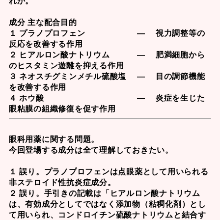
れか。
成分 主な配合目的
１ プラノプロフェン ― 視力調整等の
反応を改善する作用
２ ヒアルロン酸ナトリウム ― 肥満細胞から
のヒスタミン遊離を抑える作用
３ ネオスチグミンメチル硫酸塩 ― 目の調節機能
を改善する作用
４ ホウ酸 ― 炎症を生じた
眼粘膜の組織修復を促す作用
眼科用薬に関する問題。
今回登場する成分は全て理解しておきたい。
１ 誤り。
プラノプロフェン
は点眼薬として用いられる
非ステロイド性抗炎症成分。
２ 誤り。手引きの記載は「
ヒアルロン酸ナトリウム
は、有効成分としてではなく添加物（粘稠化剤）とし
て用いられ、コンドロイチン硫酸ナトリウムと結合す