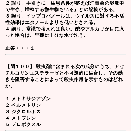
２ 誤り。手引きに「生息条件が整えば消毒薬の溶液中
で生存、増殖する微生物もいる」との記載がある。
３ 誤り。イソプロパノールは、ウイルスに対する不活
性効果はエタノールよりも低いとされる。
４ 誤り。常識で考えれば良い。酸やアルカリが目に入
った場合は、早期に十分な水で洗う。
正答・・・１
【問１００】 殺虫剤に含まれる次の成分のうち、アセ
チルコリンエステラーゼと不可逆的に結合し、その働
きを阻害することによって殺虫作用を示すものはどれ
か。
１ メトキサジアゾン
２ ペルメトリン
３ ジクロルボス
４ メトプレン
５ プロポクスル