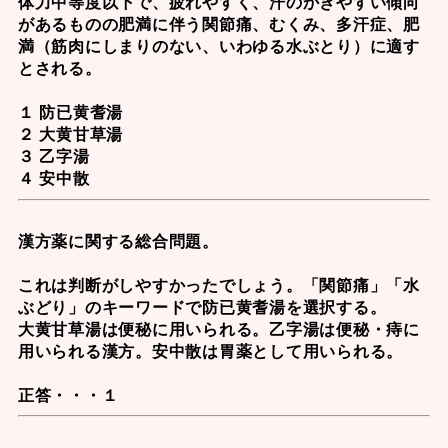
体力中等度以下で、疲れやすく、汗のかきやすい傾向
があるものの肥満に伴う関節痛、むくみ、多汗症、肥
満（筋肉にしまりのない、いわゆる水ぶとり）に適す
とされる。
１ 防已黄耆湯
２ 大黄甘草湯
３ 乙字湯
４ 安中散
漢方薬に関する総合問題。
これは判断がしやすかったでしょう。「関節痛」「水
ぶどり」のキーワードで
防已黄耆湯
を選択する。
大黄甘草湯
は便秘に用いられる。
乙字湯
は便秘・痔に
用いられる漢方。安中散は胃薬として用いられる。
正答・・・１