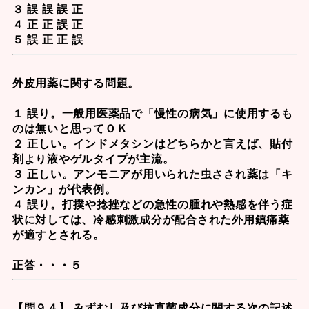
３ 誤 誤 誤 正
４ 正 正 誤 正
５ 誤 正 正 誤
外皮用薬に関する問題。
１ 誤り。一般用医薬品で「慢性の病気」に使用するも
のは無いと思ってＯＫ
２ 正しい。
インドメタシン
はどちらかと言えば、貼付
剤より液やゲルタイプが主流。
３ 正しい。
アンモニア
が用いられた虫さされ薬は「キ
ンカン」が代表例。
４ 誤り。打撲や捻挫などの急性の腫れや熱感を伴う症
状に対しては、
冷感刺激成分
が配合された外用鎮痛薬
が適すとされる。
正答・・・５
【問９４】 みずむし及び抗真菌成分に関する次の記述