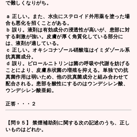
で難しくなりがち。
ａ 正しい。また、水虫にステロイド外用薬を塗った場
合も悪化を招くことがある。
ｂ 誤り。液剤は有効成分の浸透性が高いが、患部に対
する刺激が強い。皮膚が厚く角質化している部分に
は、液剤が適している。
ｃ 正しい。オキシコナゾール硝酸塩はイミダゾール系
抗真菌成分。
ｄ 誤り。
ピロールニトリン
は菌の呼吸や代謝を妨げる
ことにより、皮膚糸状菌の増殖を抑える。単独での抗
真菌作用は弱いため、他の抗真菌成分と組み合わせて
配合される。患部を酸性にするのは
ウンデシレン酸
、
ウンデシレン酸亜鉛。
正答・・・２
【問９５】 禁煙補助剤に関する次の記述のうち、正し
いものはどれか。