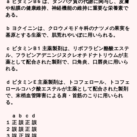
ａ ビタミンＢ6 は、タンパク質の代謝に関与し、皮膚
や粘膜の健康維持、神経機能の維持に重要な栄養素で
ある。
ｂ ヨクイニンは、クロウメモドキ科のナツメの果実を
基原とする生薬で、肌荒れやいぼに用いられる。
ｃ ビタミンＢ1 主薬製剤は、リボフラビン酪酸エステ
ル、フラビンアデニンジヌクレオチドナトリウムが主
薬として配合された製剤で、口角炎、口唇炎に用いら
れる。
ｄ ビタミンＥ主薬製剤は、トコフェロール、トコフェ
ロールコハク酸エステルが主薬として配合された製剤
で、末梢血管障害による肩・首筋のこりに用いられ
る。
ａ ｂ ｃ ｄ
１ 正 誤 正 誤
２ 誤 誤 正 誤
３ 誤 正 誤 誤