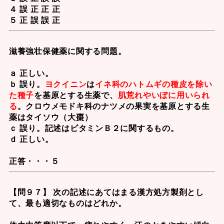
４ 誤 正 正 正
５ 正 誤 誤 正
滋養強壮保健薬に関する問題。
ａ 正しい。
ｂ 誤り。
ヨクイニン
は
イネ科のハトムギの種皮を除い
た種子
を基原とする生薬で、
肌荒れやいぼに用いられ
る
。クロウメモドキ科のナツメの果実を基原とする生
薬はタイソウ（大棗）
ｃ 誤り。記述は
ビタミンＢ２
に関するもの。
ｄ 正しい。
正答・・・５
【問９７】 次の記述にあてはまる漢方処方製剤とし
て、最も適切なものはどれか。