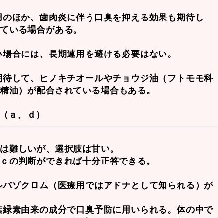
用のほか、歯肉炎に伴う口臭を抑える効果も期待し
れている場合がある。
い場合には、長期連用を避ける必要はない。
期待して、ヒノキチオールやチョウジ油（フトモモ科
た精油）が配合されている場合もある。
４（ａ、ｄ）
識は難しいが、選択肢は甘い。
、ｃの判断ができれば十分正答できる。
ルバゾクロム
（医療用ではアドナとして知られる）が
葉緑素由来の成分で口臭予防に用いられる。体の中で