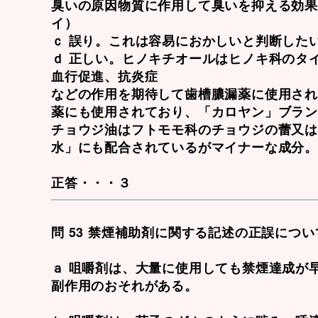
臭いの原因物質に作用して臭いを抑える効
イ）
ｃ 誤り。これは容易におかしいと判断した
ｄ 正しい。
ヒノキチオール
はヒノキ科のタ
血行促進、抗炎症
などの作用を期待して歯槽膿漏薬に使用さ
薬にも使用されており、「カロヤン」ブラ
チョウジ油
はフトモモ科のチョウジの蕾又
水」にも配合されているがマイナーな成分。
正答・・・３
問 53 禁煙補助剤に関する記述の正誤につ
ａ 咀嚼剤は、大量に使用しても禁煙達成が
副作用のおそれがある。