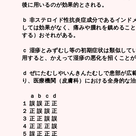
後に用いるのが効果的とされる。
ｂ 非ステロイド性抗炎症成分であるインド
しては効果がなく、痛みや腫れを鎮めるこ
する）おそれがある。
ｃ 湿疹とみずむし等の初期症状は類似して
用すると、かえって湿疹の悪化を招くこと
ｄ ぜにたむしやいんきんたむしで患部が広
り、医療機関（皮膚科）における全身的な
ａ ｂ ｃ ｄ
１ 誤 誤 正 正
２ 正 誤 誤 正
３ 正 正 誤 誤
４ 正 正 正 誤
５ 誤 正 正 正