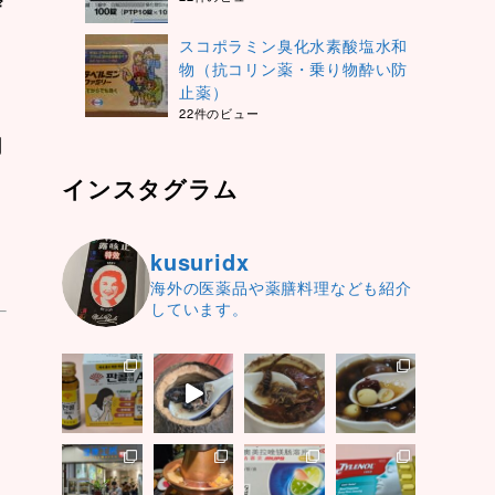
ザ
スコポラミン臭化水素酸塩水和
物（抗コリン薬・乗り物酔い防
止薬）
22件のビュー
用
インスタグラム
kusuridx
海外の医薬品や薬膳料理なども紹介
しています。