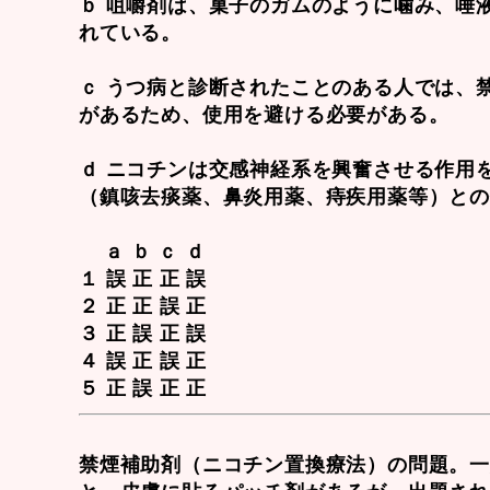
ｂ 咀嚼剤は、菓子のガムのように噛み、唾
れている。
ｃ うつ病と診断されたことのある人では、
があるため、使用を避ける必要がある。
ｄ ニコチンは交感神経系を興奮させる作用
（鎮咳去痰薬、鼻炎用薬、痔疾用薬等）と
ａ ｂ ｃ ｄ
１ 誤 正 正 誤
２ 正 正 誤 正
３ 正 誤 正 誤
４ 誤 正 誤 正
５ 正 誤 正 正
禁煙補助剤（
ニコチン置換療法
）の問題。