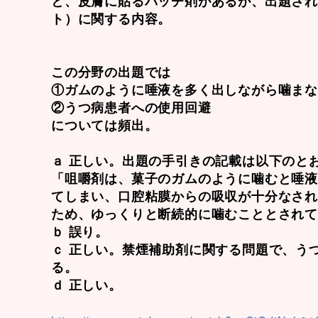
と、皮膚に貼るパッチ剤があるが、出題され
ト）に関する内容。
この分野の出題では
①ガムのように唾液を多く出しながら噛ま
②うつ病患者への使用回避
については頻出。
ａ 正しい。出題の手引きの記載は以下のと
「咀嚼剤は、菓子のガムのように噛むと唾
てしまい、口腔粘膜からの吸収が十分なさ
ため、ゆっくりと断続的に噛むこととされ
ｂ 誤り。
ｃ 正しい。禁煙補助剤に関する問題で、う
る。
ｄ 正しい。