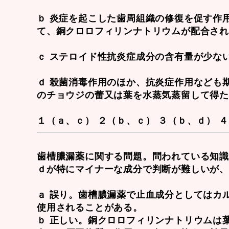
ｂ 炎症を起こした歯周組織の修復を促す作
て、銅クロロフィリンナトリウムが配合さ
ｃ ステロイド性抗炎症成分の含有量が少な
ｄ 殺菌消毒作用のほか、抗炎症作用なども
のチョウジの蕾又は葉を水蒸気蒸留して得
１（ａ、ｃ） ２（ｂ、ｃ） ３（ｂ、ｄ） 
歯槽膿漏薬に関する問題。問われている知
ｄが特にマイナーな成分で判断が難しいが
ａ 誤り。歯槽膿漏薬で止血成分としては
カ
使用されることがある。
ｂ 正しい。
銅クロロフィリンナトリウム
は