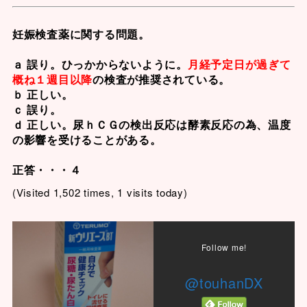
妊娠検査薬
に関する問題。
ａ 誤り。ひっかからないように。
月経予定日が過ぎて
概ね１週目以降
の検査が推奨されている。
ｂ 正しい。
ｃ 誤り。
ｄ 正しい。尿ｈＣＧの検出反応は酵素反応の為、温度
の影響を受けることがある。
正答・・・４
(Visited 1,502 times, 1 visits today)
Follow me!
@touhanDX