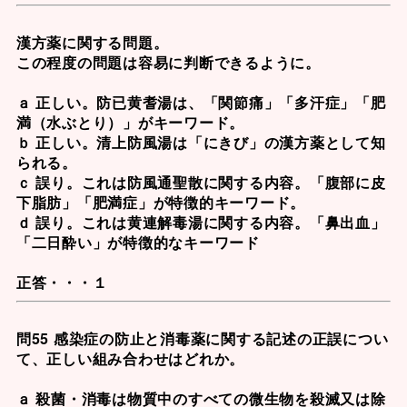
漢方薬に関する問題。
この程度の問題は容易に判断できるように。
ａ 正しい。
防已黄耆湯
は、「関節痛」「多汗症」「肥
満（水ぶとり）」がキーワード。
ｂ 正しい。
清上防風湯
は「にきび」の漢方薬として知
られる。
ｃ 誤り。これは
防風通聖散
に関する内容。「腹部に皮
下脂肪」「肥満症」が特徴的キーワード。
ｄ 誤り。これは
黄連解毒湯
に関する内容。「鼻出血」
「二日酔い」が特徴的なキーワード
正答・・・１
問55 感染症の防止と消毒薬に関する記述の正誤につい
て、正しい組み合わせはどれか。
ａ 殺菌・消毒は物質中のすべての微生物を殺滅又は除