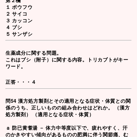
第２欄
１ ボウフウ
２ サイコ
３ カッコン
４ ブシ
５ サンザシ
生薬成分に関する問題。
これは
ブシ（附子）
に関する内容。トリカブトがキー
ワード。
正答・・・４
問54 漢方処方製剤とその適用となる症状・体質との関
係のうち、正しいものの組み合わせはどれか。 （漢方
処方製剤） （適用となる症状・体質）
ａ 防已黄耆湯 － 体力中等度以下で、疲れやすく、汗
のかきやすい傾向があるものの肥満に伴う関節痛、む