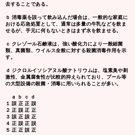
去することである。
ｂ 消毒薬を誤って飲み込んだ場合は、一般的な家庭に
おける応急処置として、通常は多量の牛乳などを飲ま
せるが、手元に何もないときはまず水を飲ませる。
ｃ クレゾール石鹸液は、強い酸化力により一般細菌
類、真菌類、ウイルス全般に対する殺菌消毒作用を示
す。
ｄ ジクロルイソシアヌル酸ナトリウムは、塩素臭や刺
激性、金属腐食性が比較的抑えられており、プール等
の大型設備の殺菌・消毒に用いられることが多い。
ａ ｂ ｃ ｄ
１ 誤 正 正 誤
２ 正 誤 正 正
３ 誤 正 誤 正
４ 正 誤 正 誤
５ 正 正 誤 正