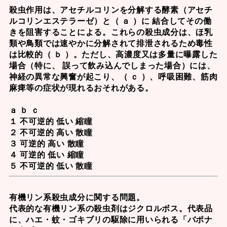
殺虫作用は、アセチルコリンを分解する酵素（アセチ
ルコリンエステラーゼ）と（ ａ ）に 結合してその働
きを阻害することによる。これらの殺虫成分は、ほ乳
類や鳥類では速やかに分解されて排泄されるため毒性
は比較的（ ｂ ）。ただし、高濃度又は多量に曝露した
場合（特に、 誤って飲み込んでしまった場合）には、
神経の異常な興奮が起こり、（ ｃ ）、呼吸困難、筋肉
麻痺等の症状が現れるおそれがある。
ａ ｂ ｃ
１ 不可逆的 低い 縮瞳
２ 不可逆的 高い 散瞳
３ 可逆的 高い 散瞳
４ 可逆的 低い 縮瞳
５ 不可逆的 低い 散瞳
有機リン系殺虫成分に関する問題。
代表的な有機リン系の殺虫剤は
ジクロルボス
。代表品
に、ハエ・蚊・ゴキブリの駆除に用いられる「バポナ