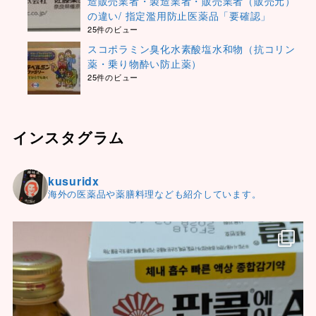
造販売業者・製造業者・販売業者（販売元）
の違い/ 指定濫用防止医薬品「要確認」
25件のビュー
スコポラミン臭化水素酸塩水和物（抗コリン
薬・乗り物酔い防止薬）
25件のビュー
インスタグラム
kusuridx
海外の医薬品や薬膳料理なども紹介しています。