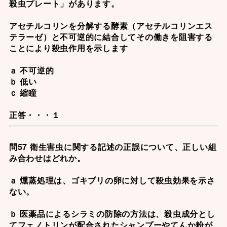
殺虫プレート」があります。
アセチルコリンを分解する酵素（アセチルコリンエス
テラーゼ）と
不可逆的
に結合してその働きを阻害する
ことにより殺虫作用を示します
ａ 不可逆的
ｂ 低い
ｃ 縮瞳
正答・・・１
問57 衛生害虫に関する記述の正誤について、正しい組
み合わせはどれか。
ａ 燻蒸処理は、ゴキブリの卵に対して殺虫効果を示さ
ない。
ｂ 医薬品によるシラミの防除の方法は、殺虫成分とし
てフェノトリンが配合されたシャンプーやてんか粉が