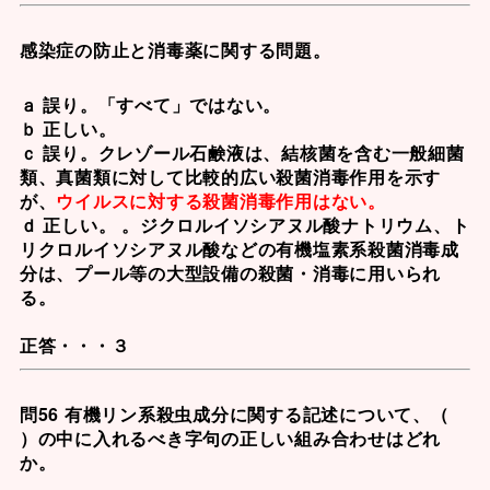
感染症の防止と消毒薬に関する問題。
ａ 誤り。「すべて」ではない。
ｂ 正しい。
ｃ 誤り。
クレゾール石鹸液
は、結核菌を含む一般細菌
類、真菌類に対して比較的広い殺菌消毒作用を示す
が、
ウイルスに対する殺菌消毒作用はない。
ｄ 正しい。 。
ジクロルイソシアヌル酸ナトリウム、ト
リクロルイソシアヌル酸
などの有機塩素系殺菌消毒成
分は、プール等の大型設備の殺菌・消毒に用いられ
る。
正答・・・３
問56 有機リン系殺虫成分に関する記述について、（
）の中に入れるべき字句の正しい組み合わせはどれ
か。