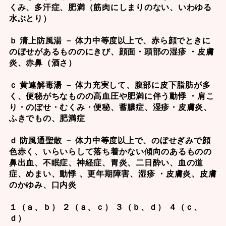
くみ、多汗症、肥満（筋肉にしまりのない、いわゆる
水ぶとり）
ｂ 清上防風湯 － 体力中等度以上で、赤ら顔でときに
のぼせがあるもののにきび、顔面・頭部の湿疹 ・皮膚
炎、赤鼻（酒さ）
ｃ 黄連解毒湯 － 体力充実して、腹部に皮下脂肪が多
く、便秘がちなものの高血圧や肥満に伴う動悸 ・肩こ
り・のぼせ・むくみ・便秘、蓄膿症、湿疹・皮膚炎、
ふきでもの、肥満症
ｄ 防風通聖散 － 体力中等度以上で、のぼせぎみで顔
色赤く、いらいらして落ち着かない傾向のあるものの
鼻出血、不眠症、神経症、胃炎、二日酔い、血の道
症、めまい、動悸 、更年期障害、湿疹 ・皮膚炎、皮膚
のかゆみ、口内炎
１（ａ、ｂ） ２（ａ、ｃ） ３（ｂ、ｄ） ４（ｃ、
ｄ）