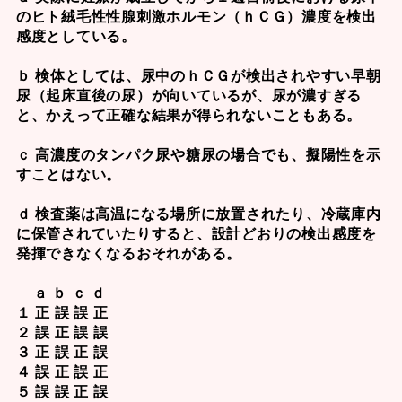
のヒト絨毛性性腺刺激ホルモン（ｈＣＧ）濃度を検出
感度としている。
ｂ 検体としては、尿中のｈＣＧが検出されやすい早朝
尿（起床直後の尿）が向いているが、尿が濃すぎる
と、かえって正確な結果が得られないこともある。
ｃ 高濃度のタンパク尿や糖尿の場合でも、擬陽性を示
すことはない。
ｄ 検査薬は高温になる場所に放置されたり、冷蔵庫内
に保管されていたりすると、設計どおりの検出感度を
発揮できなくなるおそれがある。
ａ ｂ ｃ ｄ
１ 正 誤 誤 正
２ 誤 正 誤 誤
３ 正 誤 正 誤
４ 誤 正 誤 正
５ 誤 誤 正 誤