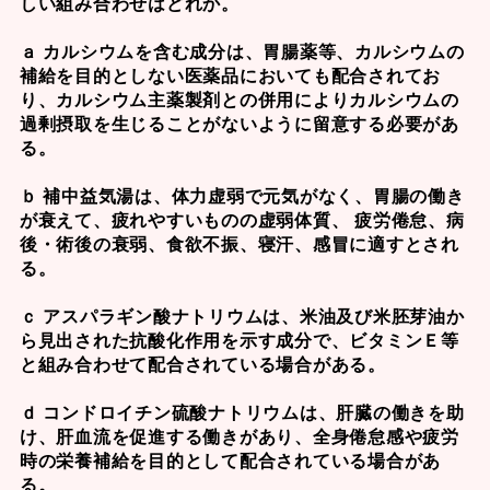
しい組み合わせはどれか。
ａ カルシウムを含む成分は、胃腸薬等、カルシウムの
補給を目的としない医薬品においても配合されてお
り、カルシウム主薬製剤との併用によりカルシウムの
過剰摂取を生じることがないように留意する必要があ
る。
ｂ 補中益気湯は、体力虚弱で元気がなく、胃腸の働き
が衰えて、疲れやすいものの虚弱体質、 疲労倦怠、病
後・術後の衰弱、食欲不振、寝汗、感冒に適すとされ
る。
ｃ アスパラギン酸ナトリウムは、米油及び米胚芽油か
ら見出された抗酸化作用を示す成分で、ビタミンＥ等
と組み合わせて配合されている場合がある。
ｄ コンドロイチン硫酸ナトリウムは、肝臓の働きを助
け、肝血流を促進する働きがあり、全身倦怠感や疲労
時の栄養補給を目的として配合されている場合があ
る。