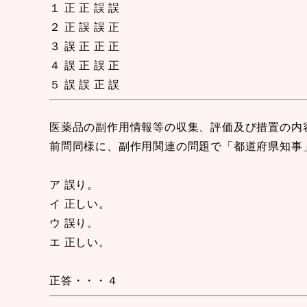
１ 正 正 誤 誤
２ 正 誤 誤 正
３ 誤 正 正 正
４ 誤 正 誤 正
５ 誤 誤 正 誤
医薬品の副作用情報等の収集、評価及び措置の内
前問同様に、副作用関連の問題で「都道府県知事
ア 誤り。
イ 正しい。
ウ 誤り。
エ 正しい。
正答・・・４