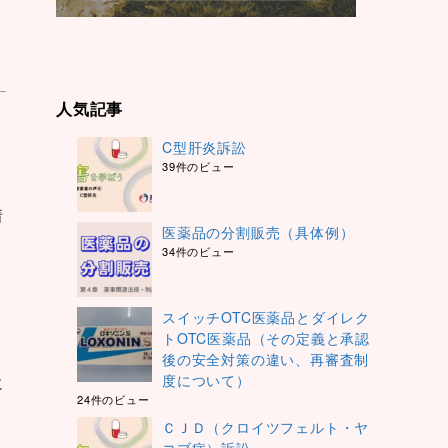
人気記事
C型肝炎訴訟
39件のビュー
着
医薬品の分割販売（具体例）
34件のビュー
スイッチOTC医薬品とダイレク
トOTC医薬品（その定義と承認
後の安全対策の違い、再審査制
度について）
に
24件のビュー
ＣＪＤ（クロイツフェルト・ヤ