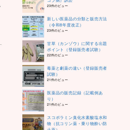
コブ病）訴訟
る
23件のビュー
新しい医薬品の分類と販売方法
（令和8年度改正）
23件のビュー
甘草（カンゾウ）に関する出題
ポイント（登録販売者試験）
22件のビュー
毒薬と劇薬の違い（登録販売者
試験）
21件のビュー
医薬品の販売記録（記載例あ
り）
21件のビュー
スコポラミン臭化水素酸塩水和
物（抗コリン薬・乗り物酔い防
止薬）