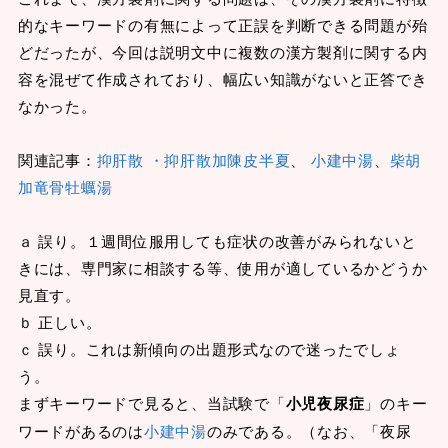
的なキーワードの有無によって正誤を判断できる問題が殆
どだったが、今回は説明文中に複数の漢方製剤に関する内
容を混ぜて作成されており、幅広い知識がないと正答でき
なかった。
関連記事：
抑肝散 ・抑肝散加陳皮半夏
、
小建中湯
、
柴胡
加竜骨牡蠣湯
ａ 誤り。１週間位服用しても症状の改善がみられないと
きには、専門家に相談する等、使用が適しているかどうか
見直す。
ｂ 正しい。
ｃ 誤り。これは新傾向の出題形式なので迷ったでしょ
う。
まずキーワードで見ると、当試験で「
小児夜尿症
」のキー
ワードがあるのは
小建中湯
のみである。（なお、「夜尿