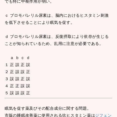
でも特に中枢作用が弱い。
ｃ ブロモバレリル尿素は、脳内におけるヒスタミン刺激
を低下させることにより眠気を促す。
ｄ ブロモバレリル尿素は、反復摂取により依存が生じる
ことが知られているため、乱用に注意が必要である。
ａ ｂ ｃ ｄ
１ 正 誤 正 誤
２ 正 誤 誤 正
３ 誤 誤 正 誤
４ 正 正 誤 誤
５ 誤 誤 誤 正
眠気を促す薬及びその配合成分に関する問題。
市販の睡眠改善薬に使用される抗ヒスタミン薬は
ジフェン