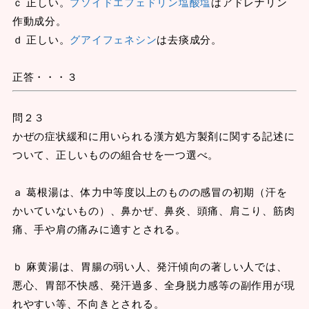
ｃ 正しい。
プソイドエフェドリン塩酸塩
はアドレナリン
作動成分。
ｄ 正しい。
グアイフェネシン
は去痰成分。
正答・・・３
問２３
かぜの症状緩和に用いられる漢方処方製剤に関する記述に
ついて、正しいものの組合せを一つ選べ。
ａ 葛根湯は、体力中等度以上のものの感冒の初期（汗を
かいていないもの）、鼻かぜ、鼻炎、頭痛、肩こり、筋肉
痛、手や肩の痛みに適すとされる。
ｂ 麻黄湯は、胃腸の弱い人、発汗傾向の著しい人では、
悪心、胃部不快感、発汗過多、全身脱力感等の副作用が現
れやすい等、不向きとされる。