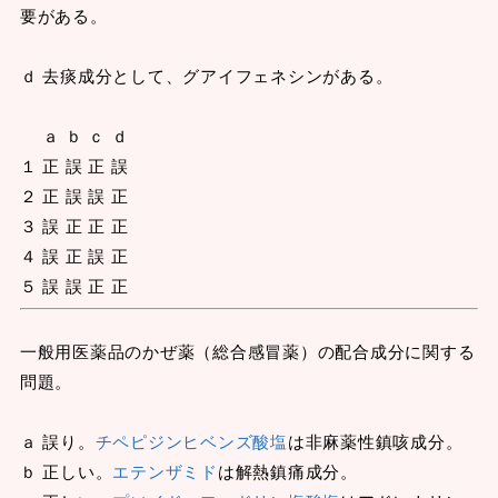
要がある。
ｄ 去痰成分として、グアイフェネシンがある。
ａ ｂ ｃ ｄ
１ 正 誤 正 誤
２ 正 誤 誤 正
３ 誤 正 正 正
４ 誤 正 誤 正
５ 誤 誤 正 正
一般用医薬品のかぜ薬（総合感冒薬）の配合成分に関する
問題。
ａ 誤り。
チペピジンヒベンズ酸塩
は非麻薬性鎮咳成分。
ｂ 正しい。
エテンザミド
は解熱鎮痛成分。