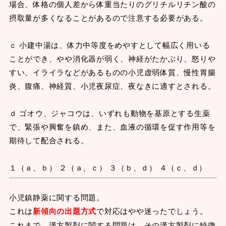
場合、体格の個人差から体重当たりのグリチルリチン酸の
摂取量が多くなることがあるので注意する必要がある。
ｃ 小建中湯は、体力中等度をめやすとして幅広く用いる
ことができ、やや消化器が弱く、神経がたかぶり、怒りや
すい、イライラなどがあるものの小児虚弱体質、慢性胃腸
炎、腹痛、神経質、小児夜尿症、夜なきに適すとされる。
ｄ ゴオウ、ジャコウは、いずれも動物を基原とする生薬
で、緊張や興奮を鎮め、また、血液の循環を促す作用等を
期待して配合される。
１（ａ、ｂ） ２（ａ、ｃ） ３（ｂ、ｄ） ４（ｃ、ｄ）
小児鎮静薬に関する問題。
これは
新傾向の出題方式
で対応はやや迷ったでしょう。
これまで、漢方製剤に関する問題は、その漢方製剤に特徴