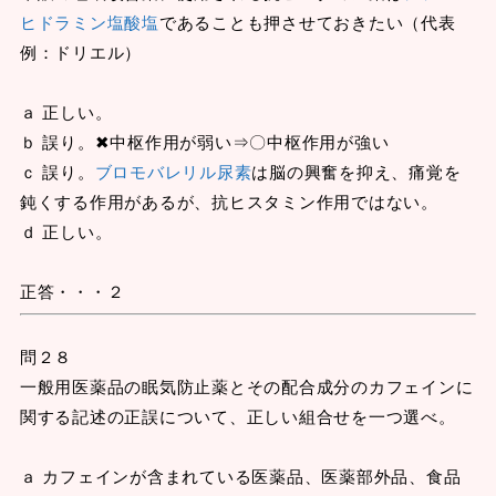
ヒドラミン塩酸塩
であることも押させておきたい（代表
例：ドリエル）
ａ 正しい。
ｂ 誤り。✖中枢作用が弱い⇒〇中枢作用が強い
ｃ 誤り。
ブロモバレリル尿素
は脳の興奮を抑え、痛覚を
鈍くする作用があるが、抗ヒスタミン作用ではない。
ｄ 正しい。
正答・・・２
問２８
一般用医薬品の眠気防止薬とその配合成分のカフェインに
関する記述の正誤について、正しい組合せを一つ選べ。
ａ カフェインが含まれている医薬品、医薬部外品、食品