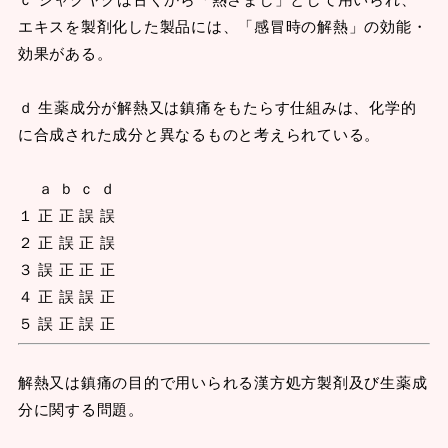
エキスを製剤化した製品には、「感冒時の解熱」の効能・
効果がある。
ｄ 生薬成分が解熱又は鎮痛をもたらす仕組みは、化学的
に合成された成分と異なるものと考えられている。
ａ ｂ ｃ ｄ
１ 正 正 誤 誤
２ 正 誤 正 誤
３ 誤 正 正 正
４ 正 誤 誤 正
５ 誤 正 誤 正
解熱又は鎮痛の目的で用いられる漢方処方製剤及び生薬成
分に関する問題。