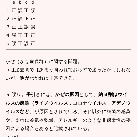
ａ ｂ ｃ ｄ
１ 正 誤 正 誤
２ 正 誤 正 正
３ 正 正 誤 誤
４ 誤 正 正 正
５ 誤 正 誤 正
かぜ（かぜ症候群）に関する問題。
ｂは過去問ではあまり問われておらずで迷ったかもしれな
いが、他がわかれば正答できる。
ａ 誤り。手引きには、
かぜの原因
として、
約８割はウイ
ルスの感染（ライノウイルス，コロナウイルス，アデノウ
イルスなど）
が原因とされている。それ以外に細菌の感染
や、まれに冷気や乾燥、アレルギーのような非感染性の要
因による場合もあると記載されている。
ｂ 正しい。