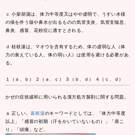
ｃ 小柴胡湯は、体力中等度又はやや虚弱で、うすい水様
の痰を伴う咳や鼻水が出るものの気管支炎、気管支喘息、
鼻炎、感冒、花粉症に適すとされる。
ｄ 桂枝湯は、マオウを含有するため、体の虚弱な人（体
力の衰えている人、体の弱い人）は使用を避ける必要があ
る。
１（ａ、ｂ） ２（ａ、ｃ） ３（ｂ、ｄ） ４（ｃ、ｄ）
かぜの症状緩和に用いられる漢方処方製剤に関する問題。
ａ 正しい。
葛根湯
のキーワードとしては、「体力中等度
以上」「感冒の初期（汗をかいていないもの）」「肩こ
り」「頭痛」など。