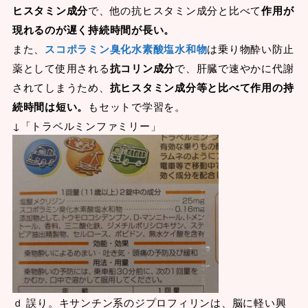
ヒスタミン成分
で、他の抗ヒスタミン成分と比べて
作用が
現れるのが遅く持続時間が長い。
また、
スコポラミン臭化水素酸塩水和物
は乗り物酔い防止
薬として使用される
抗コリン成分
で、肝臓で速やかに代謝
されてしまうため、
抗ヒスタミン成分等と比べて作用の持
続時間は短い。
もセットで学習を。
↓「トラベルミンファミリー」
ｄ 誤り。キサンチン系のジプロフィリンは、脳に軽い興