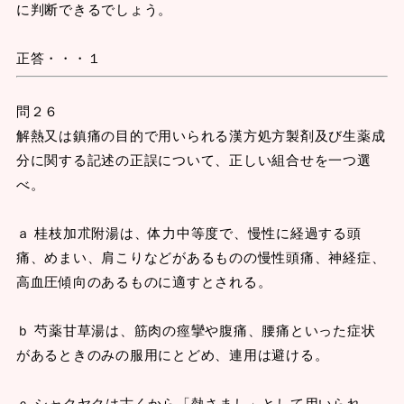
に判断できるでしょう。
正答・・・１
問２６
解熱又は鎮痛の目的で用いられる漢方処方製剤及び生薬成
分に関する記述の正誤について、正しい組合せを一つ選
べ。
ａ 桂枝加朮附湯は、体力中等度で、慢性に経過する頭
痛、めまい、肩こりなどがあるものの慢性頭痛、神経症、
高血圧傾向のあるものに適すとされる。
ｂ 芍薬甘草湯は、筋肉の痙攣や腹痛、腰痛といった症状
があるときのみの服用にとどめ、連用は避ける。
ｃ シャクヤクは古くから「熱さまし」として用いられ、