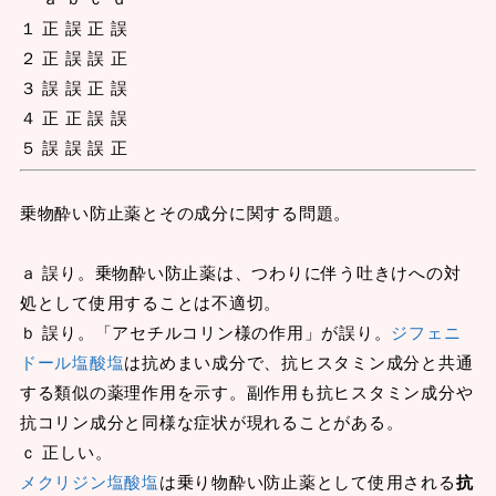
１ 正 誤 正 誤
２ 正 誤 誤 正
３ 誤 誤 正 誤
４ 正 正 誤 誤
５ 誤 誤 誤 正
乗物酔い防止薬とその成分に関する問題。
ａ 誤り。乗物酔い防止薬は、つわりに伴う吐きけへの対
処として使用することは不適切。
ｂ 誤り。「アセチルコリン様の作用」が誤り。
ジフェニ
ドール塩酸塩
は抗めまい成分で、抗ヒスタミン成分と共通
する類似の薬理作用を示す。副作用も抗ヒスタミン成分や
抗コリン成分と同様な症状が現れることがある。
ｃ 正しい。
メクリジン塩酸塩
は乗り物酔い防止薬として使用される
抗