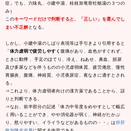
症」でも、六味丸、小建中湯、桂枝加竜骨牡蛎湯の３つの
み）
この
キーワードだけで判断すると、「正しい」を選んでし
まい不正解
となる。
しかし、小建中湯のしばり表現等は手引きより引用すると
「
体力虚弱で疲労しやすく
腹痛があり、血色がすぐれず、
ときに動悸 、手足のほてり、冷え、ねあせ、鼻血、頻尿
及び多尿などを伴うものの小児虚弱体質、疲労倦怠、慢性
胃腸炎、腹痛、神経質、小児夜尿症、夜なきに適すとされ
る」
⇒これより、体力虚弱者向けの漢方薬であることから、誤
りと判断できる。
⇒なお、前半部分の記述「体力中等度をめやすとして幅広
く用いることができ、やや消化器が弱く、神経がたかぶ
り、怒りやすい、イライラなどがあるものの・・」は
抑肝
散加陳皮半夏
に関する内容である。