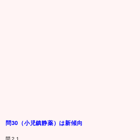
問30（小児鎮静薬）は新傾向
問２１